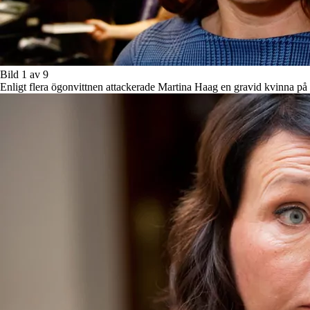
Bild 1 av 9
Enligt flera ögonvittnen attackerade Martina Haag en gravid kvinna på