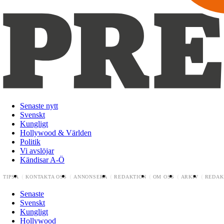
Senaste nytt
Svenskt
Kungligt
Hollywood & Världen
Politik
Vi avslöjar
Kändisar A-Ö
TIPSA
KONTAKTA OSS
ANNONSERA
REDAKTION
OM OSS
ARKIV
REDAK
Senaste
Svenskt
Kungligt
Hollywood