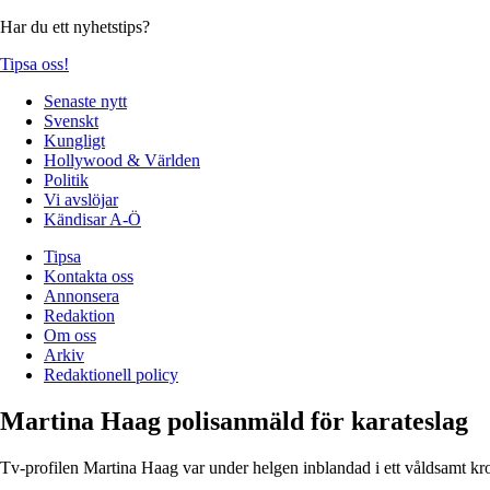
Har du ett nyhetstips?
Tipsa oss!
Senaste nytt
Svenskt
Kungligt
Hollywood & Världen
Politik
Vi avslöjar
Kändisar A-Ö
Tipsa
Kontakta oss
Annonsera
Redaktion
Om oss
Arkiv
Redaktionell policy
Martina Haag polisanmäld för karateslag
Tv-profilen Martina Haag var under helgen inblandad i ett våldsamt k