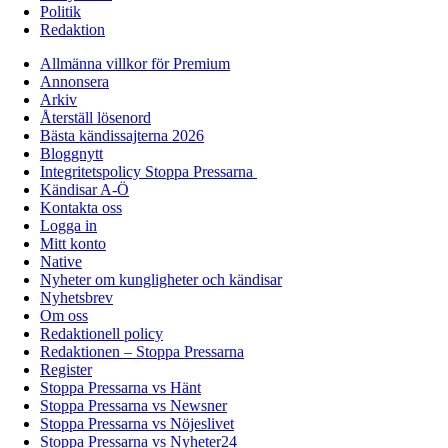
Politik
Redaktion
Allmänna villkor för Premium
Annonsera
Arkiv
Återställ lösenord
Bästa kändissajterna 2026
Bloggnytt
Integritetspolicy Stoppa Pressarna
Kändisar A-Ö
Kontakta oss
Logga in
Mitt konto
Native
Nyheter om kungligheter och kändisar
Nyhetsbrev
Om oss
Redaktionell policy
Redaktionen – Stoppa Pressarna
Register
Stoppa Pressarna vs Hänt
Stoppa Pressarna vs Newsner
Stoppa Pressarna vs Nöjeslivet
Stoppa Pressarna vs Nyheter24