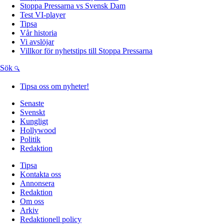
Stoppa Pressarna vs Svensk Dam
Test VI-player
Tipsa
Vår historia
Vi avslöjar
Villkor för nyhetstips till Stoppa Pressarna
Sök
Tipsa oss om nyheter!
Senaste
Svenskt
Kungligt
Hollywood
Politik
Redaktion
Tipsa
Kontakta oss
Annonsera
Redaktion
Om oss
Arkiv
Redaktionell policy