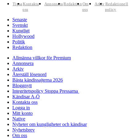
Tipsa
Kontakta
Annonsera
Redaktion
Om
Arkiv
Redaktionell
oss
oss
policy
Senaste
Svenskt
Kungligt
Hollywood
Politik
Redaktion
Allmänna villkor för Premium
Annonsera
Arkiv
Återställ lösenord
Bästa kändissajterna 2026
Bloggnytt
Integritetspolicy Stoppa Pressarna
Kändisar A-Ö
Kontakta oss
Logga in
Mitt konto
Native
Nyheter om kungligheter och kändisar
Nyhetsbrev
Om oss