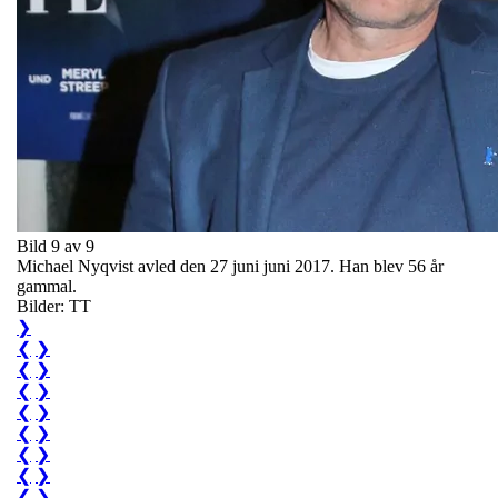
Bild 9 av 9
Michael Nyqvist avled den 27 juni juni 2017. Han blev 56 år
gammal.
Bilder: TT
❯
❮
❯
❮
❯
❮
❯
❮
❯
❮
❯
❮
❯
❮
❯
❮
❯