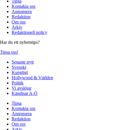
Tipsa
Kontakta oss
Annonsera
Redaktion
Om oss
Arkiv
Redaktionell policy
Har du ett nyhetstips?
Tipsa oss!
Senaste nytt
Svenskt
Kungligt
Hollywood & Världen
Politik
Vi avslöjar
Kändisar A-Ö
Tipsa
Kontakta oss
Annonsera
Redaktion
Om oss
Arkiv