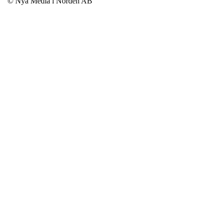
© Nya Media i Norden AB