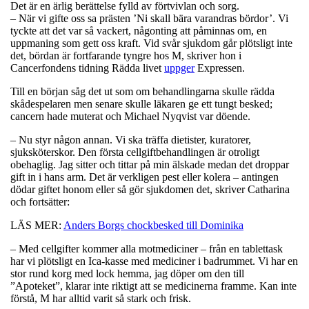
Det är en ärlig berättelse fylld av förtvivlan och sorg.
–
När vi gifte oss sa prästen ’Ni skall bära varandras bördor’. Vi
tyckte att det var så vackert, någonting att påminnas om, en
uppmaning som gett oss kraft. Vid svår sjukdom går plötsligt inte
det, bördan är fortfarande tyngre hos M, skriver hon i
Cancerfondens tidning Rädda livet
uppger
Expressen.
Till en början såg det ut som om behandlingarna skulle rädda
skådespelaren men senare skulle läkaren ge ett tungt besked;
cancern hade muterat och Michael Nyqvist var döende.
–
Nu styr någon annan. Vi ska träffa dietister, kuratorer,
sjuksköterskor. Den första cellgiftbehandlingen är otroligt
obehaglig. Jag sitter och tittar på min älskade medan det droppar
gift in i hans arm. Det är verkligen pest eller kolera – antingen
dödar giftet honom eller så gör sjukdomen det, skriver Catharina
och fortsätter:
LÄS MER:
Anders Borgs chockbesked till Dominika
– Med cellgifter kommer alla motmediciner – från en tablettask
har vi plötsligt en Ica-kasse med mediciner i badrummet. Vi har en
stor rund korg med lock hemma, jag döper om den till
”Apoteket”, klarar inte riktigt att se medicinerna framme. Kan inte
förstå, M har alltid varit så stark och frisk.