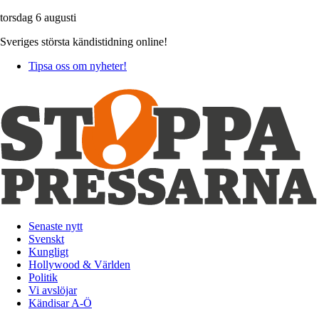
torsdag 6 augusti
Sveriges största kändistidning online!
Tipsa oss om nyheter!
Senaste nytt
Svenskt
Kungligt
Hollywood & Världen
Politik
Vi avslöjar
Kändisar A-Ö