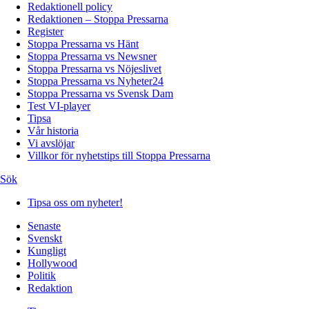
Redaktionell policy
Redaktionen – Stoppa Pressarna
Register
Stoppa Pressarna vs Hänt
Stoppa Pressarna vs Newsner
Stoppa Pressarna vs Nöjeslivet
Stoppa Pressarna vs Nyheter24
Stoppa Pressarna vs Svensk Dam
Test VI-player
Tipsa
Vår historia
Vi avslöjar
Villkor för nyhetstips till Stoppa Pressarna
Sök
Tipsa oss om nyheter!
Senaste
Svenskt
Kungligt
Hollywood
Politik
Redaktion