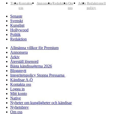
Tipsa
Kontakta
Annonsera
Redaktion
Om
Arkiv
Redaktionell
oss
oss
policy
Senaste
Svenskt
Kungligt
Hollywood
Politik
Redaktion
Allmänna villkor för Premium
Annonsera
Arkiv
Återställ lösenord
Bästa kändissajterna 2026
Bloggnytt
Integritetspolicy Stoppa Pressarna
Kändisar A-Ö
Kontakta oss
Logga in
Mitt konto
Native
Nyheter om kungligheter och kändisar
Nyhetsbrev
Om oss