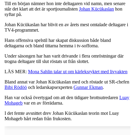
Till en början nämner hon inte deltagaren vid namn, men senare
står det klart att det är sportjournalisten
Johan Kücükaslan
hon
syftar på.
Johan Kücükaslan har blivit en av årets mest omtalade deltagare i
TV4-programmet.
Hans offensiva spelstil har skapat diskussion både bland
deltagarna och bland tittarna hemma i tv-sofforna.
Under säsongen har han varit drivande i flera omröstningar där
trogna deltagare till slut röstats ut från slottet.
LÄS MER:
Mona Sahlin talar ut om kärleksryktet med livvakten
Bland annat var Johan Kücükaslan med och röstade ut SR-chefen
Bibi Rödöö
och ledarskapsexperten
Gunnar Ekman
.
Han var också övertygad om att den tidigare brottsutredaren
Luay
Mohageb
var en av förrädarna.
I det femte avsnittet drev Johan Kücükaslan teorin mot Luay
Mohageb hårt redan från frukosten.