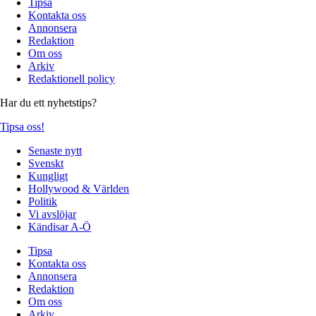
Tipsa
Kontakta oss
Annonsera
Redaktion
Om oss
Arkiv
Redaktionell policy
Har du ett nyhetstips?
Tipsa oss!
Senaste nytt
Svenskt
Kungligt
Hollywood & Världen
Politik
Vi avslöjar
Kändisar A-Ö
Tipsa
Kontakta oss
Annonsera
Redaktion
Om oss
Arkiv