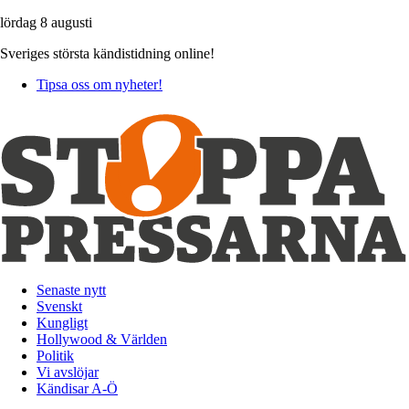
lördag 8 augusti
Sveriges största kändistidning online!
Tipsa oss om nyheter!
Senaste nytt
Svenskt
Kungligt
Hollywood & Världen
Politik
Vi avslöjar
Kändisar A-Ö