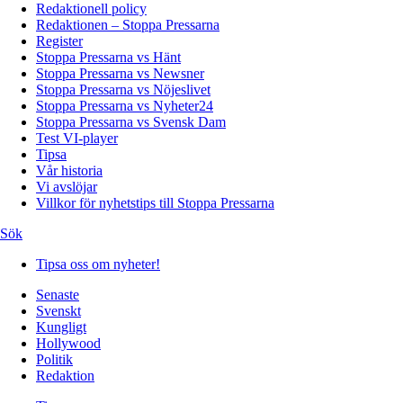
Redaktionell policy
Redaktionen – Stoppa Pressarna
Register
Stoppa Pressarna vs Hänt
Stoppa Pressarna vs Newsner
Stoppa Pressarna vs Nöjeslivet
Stoppa Pressarna vs Nyheter24
Stoppa Pressarna vs Svensk Dam
Test VI-player
Tipsa
Vår historia
Vi avslöjar
Villkor för nyhetstips till Stoppa Pressarna
Sök
Tipsa oss om nyheter!
Senaste
Svenskt
Kungligt
Hollywood
Politik
Redaktion