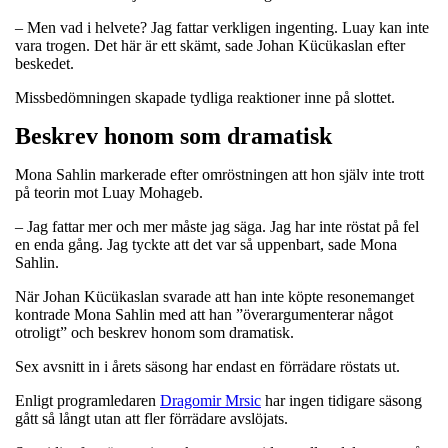
– Men vad i helvete? Jag fattar verkligen ingenting. Luay kan inte
vara trogen. Det här är ett skämt, sade Johan Kücükaslan efter
beskedet.
Missbedömningen skapade tydliga reaktioner inne på slottet.
Beskrev honom som dramatisk
Mona Sahlin markerade efter omröstningen att hon själv inte trott
på teorin mot Luay Mohageb.
– Jag fattar mer och mer måste jag säga. Jag har inte röstat på fel
en enda gång. Jag tyckte att det var så uppenbart, sade Mona
Sahlin.
När Johan Kücükaslan svarade att han inte köpte resonemanget
kontrade Mona Sahlin med att han ”överargumenterar något
otroligt” och beskrev honom som dramatisk.
Sex avsnitt in i årets säsong har endast en förrädare röstats ut.
Enligt programledaren
Dragomir Mrsic
har ingen tidigare säsong
gått så långt utan att fler förrädare avslöjats.