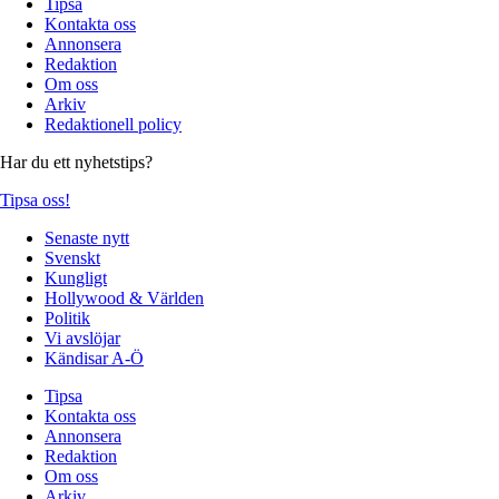
Tipsa
Kontakta oss
Annonsera
Redaktion
Om oss
Arkiv
Redaktionell policy
Har du ett nyhetstips?
Tipsa oss!
Senaste nytt
Svenskt
Kungligt
Hollywood & Världen
Politik
Vi avslöjar
Kändisar A-Ö
Tipsa
Kontakta oss
Annonsera
Redaktion
Om oss
Arkiv