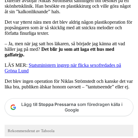
Därefter avslöjar Niklas Strömstedt sanningen om besöket på en
skönhetsklinik. Han besökte en plastikkirurg och ville göra något
åt sin ”kalkonliknande” hals.
Det var ytterst nära men det blev aldrig någon plastikoperation för
popsångaren som är så skicklig med att snickra melodier och
författa finurliga texter.
– Ja, men när jag satt hos läkaren, så började jag känna att vad
håller jag på med?
Det blir ju som att laga ett hus med
gaffatejp.
LÄS MER:
Statsministern ingrep när flicka sexofredades på
Gröna Lund
Det blev ingen operation för Niklas Strömstedt och kanske det var
lika bra, publiken älskar honom oavsett – ”tantutseende” eller ej.
Lägg till
Stoppa Pressarna
som föredragen källa i
Google