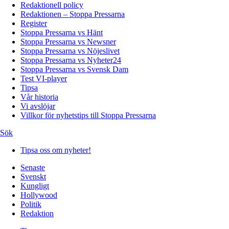
Redaktionell policy
Redaktionen – Stoppa Pressarna
Register
Stoppa Pressarna vs Hänt
Stoppa Pressarna vs Newsner
Stoppa Pressarna vs Nöjeslivet
Stoppa Pressarna vs Nyheter24
Stoppa Pressarna vs Svensk Dam
Test VI-player
Tipsa
Vår historia
Vi avslöjar
Villkor för nyhetstips till Stoppa Pressarna
Sök
Tipsa oss om nyheter!
Senaste
Svenskt
Kungligt
Hollywood
Politik
Redaktion