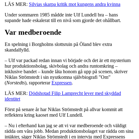
LÄS MER:
Silvias skarpa kritik mot kungens andra kvinna
Under sommaren 1985 mådde inte Ulf Lundell bra – hans
supande hade eskalerat till en nivå som gjorde det ohållbart.
Var medberoende
En spelning i Borgholms slottsruin på Öland blev extra
skandalfylld.
– Ulf var packad redan innan vi började och det är ett mysterium
hur produktionsbolag, skivbolag och andra runtomkring –
inklusive bandet – kunde låta honom gå upp på scenen, skriver
Niklas Strömstedt i sin nyutkomna självbiografi ”Om”
(
Norstedts
), rapporterar
Expressen
.
LÄS MER:
Dödshotad Filip Lamprecht lever med skyddad
identitet
Först på senare år har Niklas Strömstedt på allvar kommit att
reflektera kring kaoset med Ulf Lundell.
– Nu i efterhand kan jag se att vi var medberoende och väldigt
rädda om våra jobb. Medan produktionsbolaget var rädda om sina
intäkter, säger Niklas Strömstedt i en intervju med Expressens