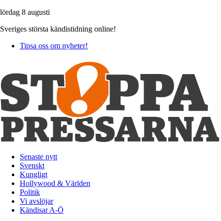
lördag 8 augusti
Sveriges största kändistidning online!
Tipsa oss om nyheter!
Senaste nytt
Svenskt
Kungligt
Hollywood & Världen
Politik
Vi avslöjar
Kändisar A-Ö