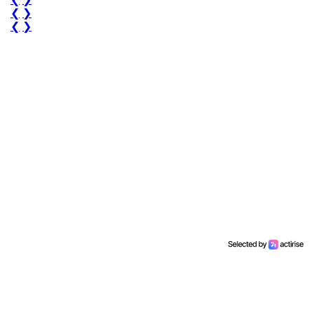
❮
❯
❮
❯