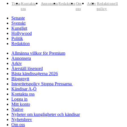
Tipsa
Kontakta
Annonsera
Redaktion
Om
Arkiv
Redaktionell
oss
oss
policy
Senaste
Svenskt
Kungligt
Hollywood
Politik
Redaktion
Allmänna villkor för Premium
Annonsera
Arkiv
Återställ lösenord
Bästa kändissajterna 2026
Bloggnytt
Integritetspolicy Stoppa Pressarna
Kändisar A-Ö
Kontakta oss
Logga in
Mitt konto
Native
Nyheter om kungligheter och kändisar
Nyhetsbrev
Om oss