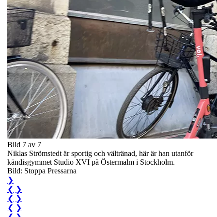
Bild 7 av 7
Niklas Strömstedt är sportig och vältränad, här är han utanför
kändisgymmet Studio XVI på Östermalm i Stockholm.
Bild: Stoppa Pressarna
❯
❮
❯
❮
❯
❮
❯
❮
❯