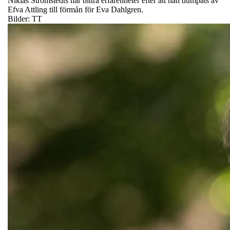
Niklas Strömstedts har bittra erfarenheter efter att han dumpats av
Efva Attling till förmån för Eva Dahlgren.
Bilder: TT