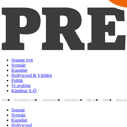
Senaste nytt
Svenskt
Kungligt
Hollywood & Världen
Politik
Vi avslöjar
Kändisar A-Ö
TIPSA
KONTAKTA OSS
ANNONSERA
REDAKTION
OM OSS
ARKIV
REDAK
Senaste
Svenskt
Kungligt
Hollywood