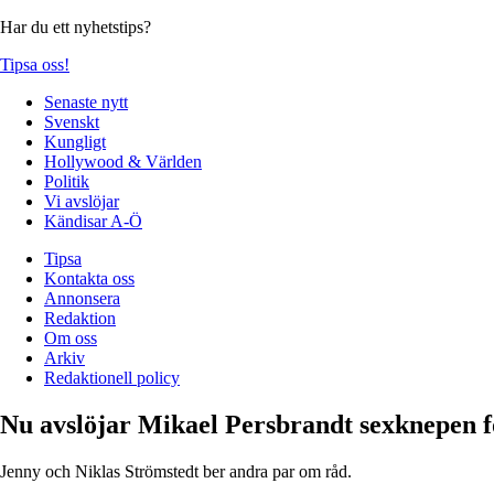
Har du ett nyhetstips?
Tipsa oss!
Senaste nytt
Svenskt
Kungligt
Hollywood & Världen
Politik
Vi avslöjar
Kändisar A-Ö
Tipsa
Kontakta oss
Annonsera
Redaktion
Om oss
Arkiv
Redaktionell policy
Nu avslöjar Mikael Persbrandt sexknepen f
Jenny och Niklas Strömstedt ber andra par om råd.