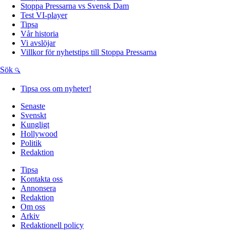
Stoppa Pressarna vs Svensk Dam
Test VI-player
Tipsa
Vår historia
Vi avslöjar
Villkor för nyhetstips till Stoppa Pressarna
Sök
Tipsa oss om nyheter!
Senaste
Svenskt
Kungligt
Hollywood
Politik
Redaktion
Tipsa
Kontakta oss
Annonsera
Redaktion
Om oss
Arkiv
Redaktionell policy