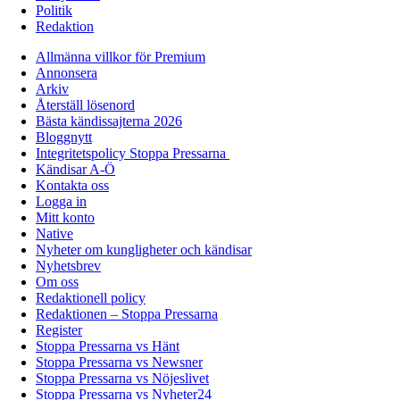
Politik
Redaktion
Allmänna villkor för Premium
Annonsera
Arkiv
Återställ lösenord
Bästa kändissajterna 2026
Bloggnytt
Integritetspolicy Stoppa Pressarna
Kändisar A-Ö
Kontakta oss
Logga in
Mitt konto
Native
Nyheter om kungligheter och kändisar
Nyhetsbrev
Om oss
Redaktionell policy
Redaktionen – Stoppa Pressarna
Register
Stoppa Pressarna vs Hänt
Stoppa Pressarna vs Newsner
Stoppa Pressarna vs Nöjeslivet
Stoppa Pressarna vs Nyheter24