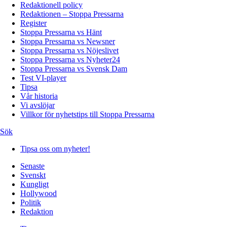
Redaktionell policy
Redaktionen – Stoppa Pressarna
Register
Stoppa Pressarna vs Hänt
Stoppa Pressarna vs Newsner
Stoppa Pressarna vs Nöjeslivet
Stoppa Pressarna vs Nyheter24
Stoppa Pressarna vs Svensk Dam
Test VI-player
Tipsa
Vår historia
Vi avslöjar
Villkor för nyhetstips till Stoppa Pressarna
Sök
Tipsa oss om nyheter!
Senaste
Svenskt
Kungligt
Hollywood
Politik
Redaktion