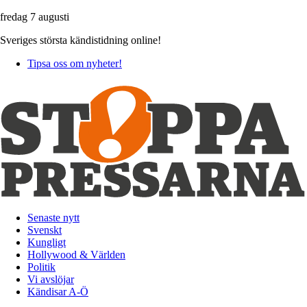
fredag 7 augusti
Sveriges största kändistidning online!
Tipsa oss om nyheter!
Senaste nytt
Svenskt
Kungligt
Hollywood & Världen
Politik
Vi avslöjar
Kändisar A-Ö