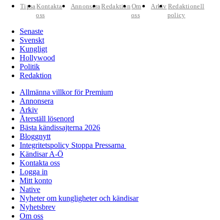
Tipsa
Kontakta
Annonsera
Redaktion
Om
Arkiv
Redaktionell
oss
oss
policy
Senaste
Svenskt
Kungligt
Hollywood
Politik
Redaktion
Allmänna villkor för Premium
Annonsera
Arkiv
Återställ lösenord
Bästa kändissajterna 2026
Bloggnytt
Integritetspolicy Stoppa Pressarna
Kändisar A-Ö
Kontakta oss
Logga in
Mitt konto
Native
Nyheter om kungligheter och kändisar
Nyhetsbrev
Om oss