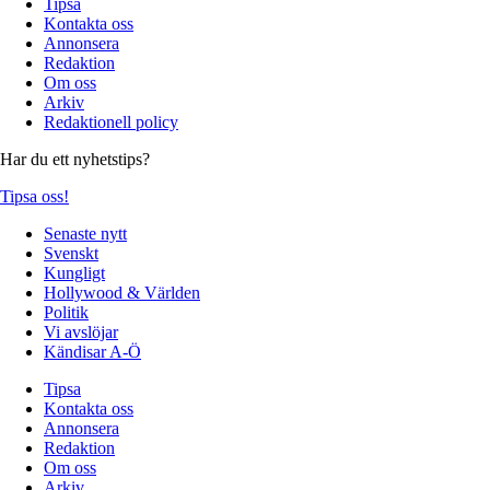
Tipsa
Kontakta oss
Annonsera
Redaktion
Om oss
Arkiv
Redaktionell policy
Har du ett nyhetstips?
Tipsa oss!
Senaste nytt
Svenskt
Kungligt
Hollywood & Världen
Politik
Vi avslöjar
Kändisar A-Ö
Tipsa
Kontakta oss
Annonsera
Redaktion
Om oss
Arkiv