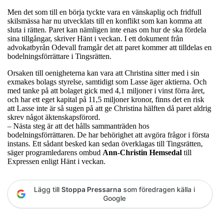
Men det som till en börja tyckte vara en vänskaplig och fridfull
skilsmässa har nu utvecklats till en konflikt som kan komma att
sluta i rätten. Paret kan nämligen inte enas om hur de ska fördela
sina tillgångar, skriver Hänt i veckan. I ett dokument från
advokatbyrån Odevall framgår det att paret kommer att tilldelas en
bodelningsförrättare i Tingsrätten.
Orsaken till oenigheterna kan vara att Christina sitter med i sin
exmakes bolags styrelse, samtidigt som Lasse äger aktierna. Och
med tanke på att bolaget gick med 4,1 miljoner i vinst förra året,
och har ett eget kapital på 11,5 miljoner kronor, finns det en risk
att Lasse inte är så sugen på att ge Christina hälften då paret aldrig
skrev något äktenskapsförord.
– Nästa steg är att det hålls sammanträden hos
bodelningsförrättaren. De har behörighet att avgöra frågor i första
instans. Ett sådant besked kan sedan överklagas till Tingsrätten,
säger programledarens ombud
Ann-Christin Hemsedal
till
Expressen enligt Hänt i veckan.
Lägg till
Stoppa Pressarna
som föredragen källa i
Google