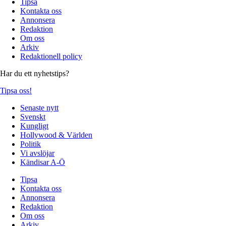
Tipsa
Kontakta oss
Annonsera
Redaktion
Om oss
Arkiv
Redaktionell policy
Har du ett nyhetstips?
Tipsa oss!
Senaste nytt
Svenskt
Kungligt
Hollywood & Världen
Politik
Vi avslöjar
Kändisar A-Ö
Tipsa
Kontakta oss
Annonsera
Redaktion
Om oss
Arkiv