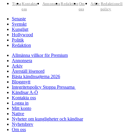
Tipsa
Kontakta
Annonsera
Redaktion
Om
Arkiv
Redaktionell
oss
oss
policy
Senaste
Svenskt
Kungligt
Hollywood
Politik
Redaktion
Allmänna villkor för Premium
Annonsera
Arkiv
Återställ lösenord
Bästa kändissajterna 2026
Bloggnytt
Integritetspolicy Stoppa Pressarna
Kändisar A-Ö
Kontakta oss
Logga in
Mitt konto
Native
Nyheter om kungligheter och kändisar
Nyhetsbrev
Om oss