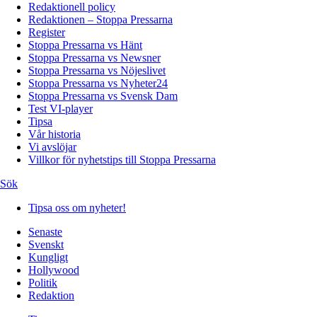
Redaktionell policy
Redaktionen – Stoppa Pressarna
Register
Stoppa Pressarna vs Hänt
Stoppa Pressarna vs Newsner
Stoppa Pressarna vs Nöjeslivet
Stoppa Pressarna vs Nyheter24
Stoppa Pressarna vs Svensk Dam
Test VI-player
Tipsa
Vår historia
Vi avslöjar
Villkor för nyhetstips till Stoppa Pressarna
Sök
Tipsa oss om nyheter!
Senaste
Svenskt
Kungligt
Hollywood
Politik
Redaktion