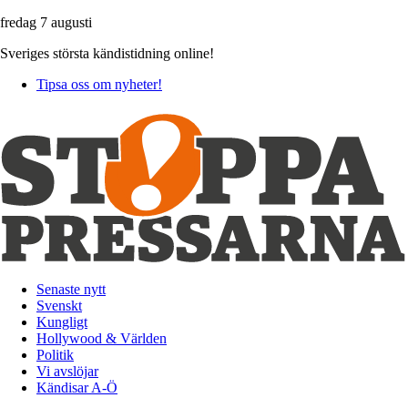
fredag 7 augusti
Sveriges största kändistidning online!
Tipsa oss om nyheter!
Senaste nytt
Svenskt
Kungligt
Hollywood & Världen
Politik
Vi avslöjar
Kändisar A-Ö