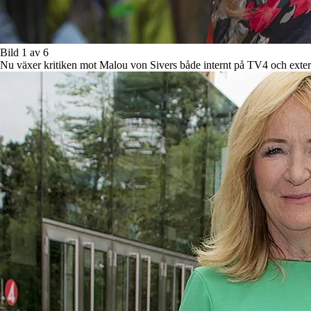
Bild 1 av 6
Nu växer kritiken mot Malou von Sivers både internt på TV4 och exter