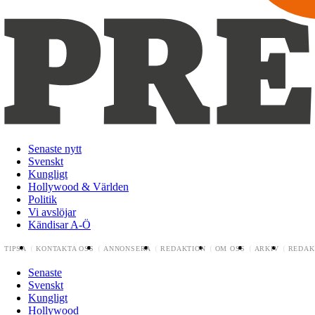
Senaste nytt
Svenskt
Kungligt
Hollywood & Världen
Politik
Vi avslöjar
Kändisar A-Ö
TIPSA
KONTAKTA OSS
ANNONSERA
REDAKTION
OM OSS
ARKIV
REDAK
Senaste
Svenskt
Kungligt
Hollywood