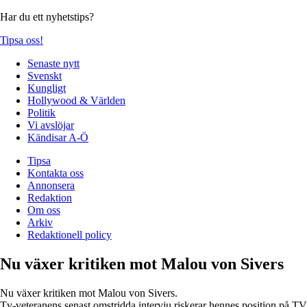
Har du ett nyhetstips?
Tipsa oss!
Senaste nytt
Svenskt
Kungligt
Hollywood & Världen
Politik
Vi avslöjar
Kändisar A-Ö
Tipsa
Kontakta oss
Annonsera
Redaktion
Om oss
Arkiv
Redaktionell policy
Nu växer kritiken mot Malou von Sivers
Nu växer kritiken mot Malou von Sivers.
Tv-veteranens senast omstridda intervju riskerar hennes position på TV