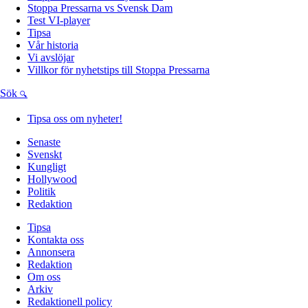
Stoppa Pressarna vs Svensk Dam
Test VI-player
Tipsa
Vår historia
Vi avslöjar
Villkor för nyhetstips till Stoppa Pressarna
Sök
Tipsa oss om nyheter!
Senaste
Svenskt
Kungligt
Hollywood
Politik
Redaktion
Tipsa
Kontakta oss
Annonsera
Redaktion
Om oss
Arkiv
Redaktionell policy