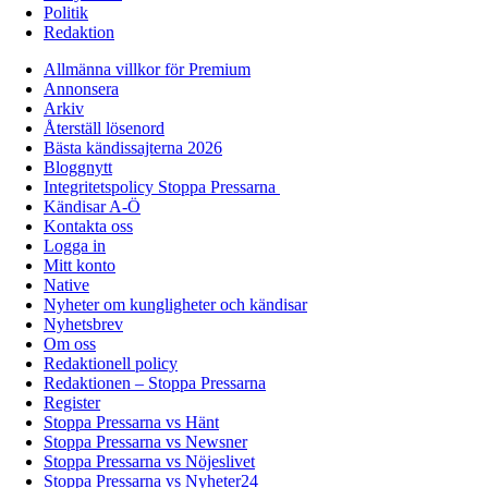
Politik
Redaktion
Allmänna villkor för Premium
Annonsera
Arkiv
Återställ lösenord
Bästa kändissajterna 2026
Bloggnytt
Integritetspolicy Stoppa Pressarna
Kändisar A-Ö
Kontakta oss
Logga in
Mitt konto
Native
Nyheter om kungligheter och kändisar
Nyhetsbrev
Om oss
Redaktionell policy
Redaktionen – Stoppa Pressarna
Register
Stoppa Pressarna vs Hänt
Stoppa Pressarna vs Newsner
Stoppa Pressarna vs Nöjeslivet
Stoppa Pressarna vs Nyheter24