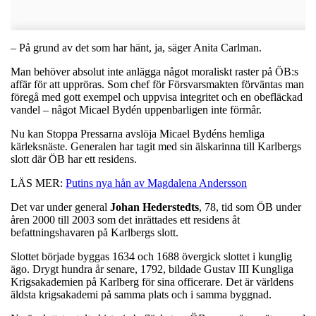
– På grund av det som har hänt, ja, säger Anita Carlman.
Man behöver absolut inte anlägga något moraliskt raster på ÖB:s
affär för att uppröras. Som chef för Försvarsmakten förväntas man
föregå med gott exempel och uppvisa integritet och en obefläckad
vandel – något Micael Bydén uppenbarligen inte förmår.
Nu kan Stoppa Pressarna avslöja Micael Bydéns hemliga
kärleksnäste. Generalen har tagit med sin älskarinna till Karlbergs
slott där ÖB har ett residens.
LÄS MER:
Putins nya hån av Magdalena Andersson
Det var under general
Johan
Hederstedts
, 78, tid som ÖB under
åren 2000 till 2003 som det inrättades ett residens åt
befattningshavaren på Karlbergs slott.
Slottet började byggas 1634 och 1688 övergick slottet i kunglig
ägo. Drygt hundra år senare, 1792, bildade Gustav III Kungliga
Krigsakademien på Karlberg för sina officerare. Det är världens
äldsta krigsakademi på samma plats och i samma byggnad.