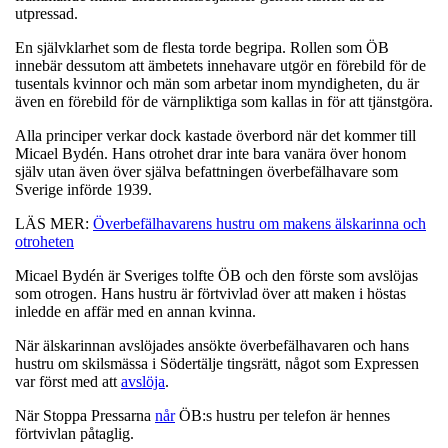
utpressad.
En självklarhet som de flesta torde begripa. Rollen som ÖB
innebär dessutom att ämbetets innehavare utgör en förebild för de
tusentals kvinnor och män som arbetar inom myndigheten, du är
även en förebild för de värnpliktiga som kallas in för att tjänstgöra.
Alla principer verkar dock kastade överbord när det kommer till
Micael Bydén. Hans otrohet drar inte bara vanära över honom
själv utan även över själva befattningen överbefälhavare som
Sverige införde 1939.
LÄS MER:
Överbefälhavarens hustru om makens älskarinna och
otroheten
Micael Bydén är Sveriges tolfte ÖB och den förste som avslöjas
som otrogen. Hans hustru är förtvivlad över att maken i höstas
inledde en affär med en annan kvinna.
När älskarinnan avslöjades ansökte överbefälhavaren och hans
hustru om skilsmässa i Södertälje tingsrätt, något som Expressen
var först med att
avslöja
.
När Stoppa Pressarna
når
ÖB:s hustru per telefon är hennes
förtvivlan påtaglig.