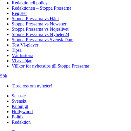
Redaktionell policy
Redaktionen – Stoppa Pressarna
Register
Stoppa Pressarna vs Hänt
Stoppa Pressarna vs Newsner
Stoppa Pressarna vs Nöjeslivet
Stoppa Pressarna vs Nyheter24
Stoppa Pressarna vs Svensk Dam
Test VI-player
Tipsa
Vår historia
Vi avslöjar
Villkor för nyhetstips till Stoppa Pressarna
Sök
Tipsa oss om nyheter!
Senaste
Svenskt
Kungligt
Hollywood
Politik
Redaktion