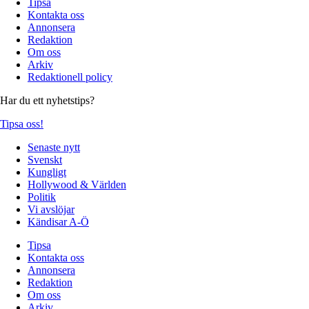
Tipsa
Kontakta oss
Annonsera
Redaktion
Om oss
Arkiv
Redaktionell policy
Har du ett nyhetstips?
Tipsa oss!
Senaste nytt
Svenskt
Kungligt
Hollywood & Världen
Politik
Vi avslöjar
Kändisar A-Ö
Tipsa
Kontakta oss
Annonsera
Redaktion
Om oss
Arkiv