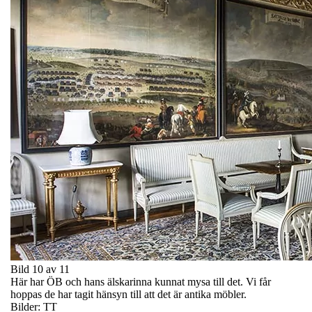
Bild 10 av 11
Här har ÖB och hans älskarinna kunnat mysa till det. Vi får
hoppas de har tagit hänsyn till att det är antika möbler.
Bilder: TT