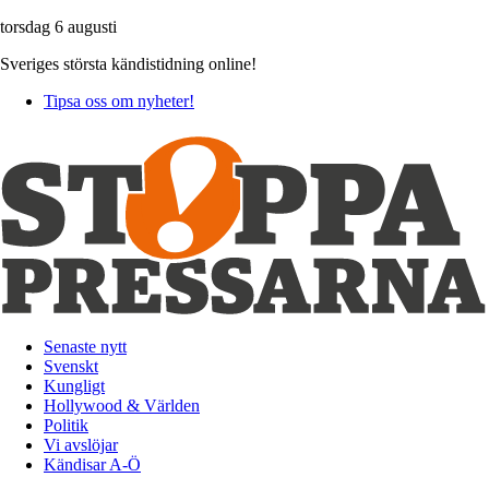
torsdag 6 augusti
Sveriges största kändistidning online!
Tipsa oss om nyheter!
Senaste nytt
Svenskt
Kungligt
Hollywood & Världen
Politik
Vi avslöjar
Kändisar A-Ö