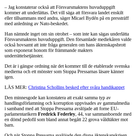
– Jag konstaterar också att Försvarsmaktens huvuduppgift
kommer att underlättas. Det vill säga att försvara landet enskilt
eller tillsammans med andra, säger Micael Bydén på en pressträff
med anledning av Nato-beskedet.
Han nämnde inget om sin otrohet – som inte kan sägas underlätta
Försvarsmaktens huvuduppgift. Den församlade mediekåren valde
också hovsamt att inte fråga generalen om hans äktenskapsbrott
som exponerat honom för främmande makters
underrättelsetjänster.
Det är i gängse ordning när det kommer till de etablerade svenska
medierna och ett mönster som Stoppa Pressarnas läsare känner
igen.
LÄS MER:
Christina Schollins besked efter svåra handikappet
Den minnesgode kan konstatera att exakt samma typ av
handlingsförlamning och korruption uppvisades av gammalmedia
i samband med att Stoppa Pressarna avslöjade att forne EU-
parlamentarikern
Fredrick
Federley
, 44, var sammanboende med
en dömd pedofil som bland annat begått 22 grova våldtäkter mot
barn.
Och när Stoppa Pressarna avslöjade den djupa äktenskapskrisen