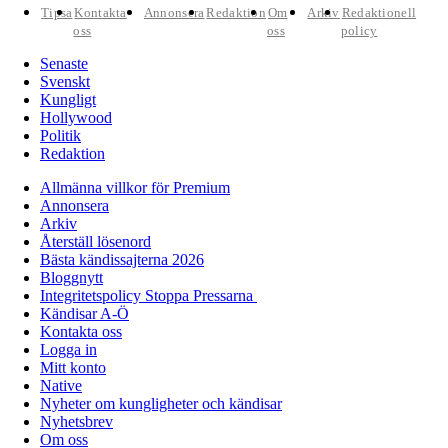
Tipsa
Kontakta
Annonsera
Redaktion
Om
Arkiv
Redaktionell
oss
oss
policy
Senaste
Svenskt
Kungligt
Hollywood
Politik
Redaktion
Allmänna villkor för Premium
Annonsera
Arkiv
Återställ lösenord
Bästa kändissajterna 2026
Bloggnytt
Integritetspolicy Stoppa Pressarna
Kändisar A-Ö
Kontakta oss
Logga in
Mitt konto
Native
Nyheter om kungligheter och kändisar
Nyhetsbrev
Om oss