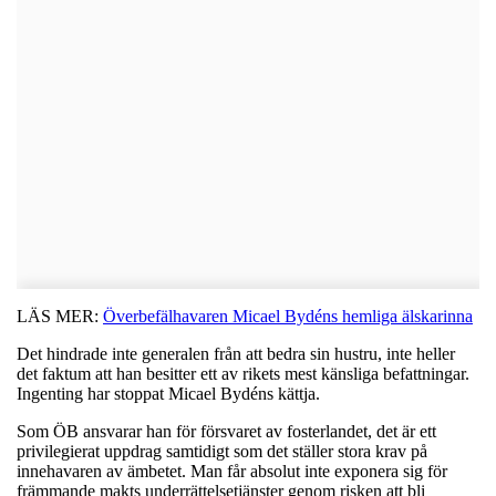
LÄS MER:
Överbefälhavaren Micael Bydéns hemliga älskarinna
Det hindrade inte generalen från att bedra sin hustru, inte heller
det faktum att han besitter ett av rikets mest känsliga befattningar.
Ingenting har stoppat Micael Bydéns kättja.
Som ÖB ansvarar han för försvaret av fosterlandet, det är ett
privilegierat uppdrag samtidigt som det ställer stora krav på
innehavaren av ämbetet. Man får absolut inte exponera sig för
främmande makts underrättelsetjänster genom risken att bli