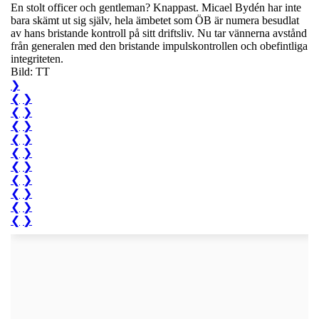
En stolt officer och gentleman? Knappast. Micael Bydén har inte
bara skämt ut sig själv, hela ämbetet som ÖB är numera besudlat
av hans bristande kontroll på sitt driftsliv. Nu tar vännerna avstånd
från generalen med den bristande impulskontrollen och obefintliga
integriteten.
Bild: TT
❯
❮
❯
❮
❯
❮
❯
❮
❯
❮
❯
❮
❯
❮
❯
❮
❯
❮
❯
❮
❯