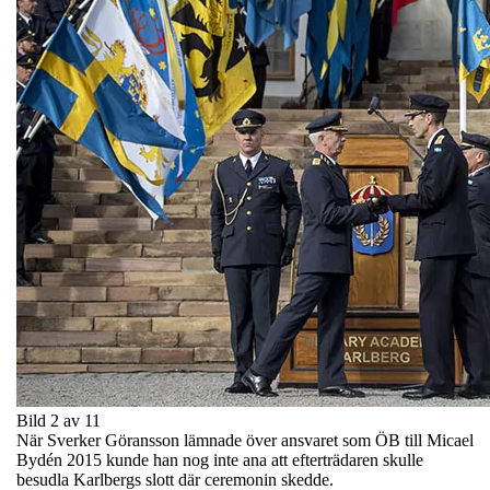
Bild 2 av 11
När Sverker Göransson lämnade över ansvaret som ÖB till Micael
Bydén 2015 kunde han nog inte ana att efterträdaren skulle
besudla Karlbergs slott där ceremonin skedde.