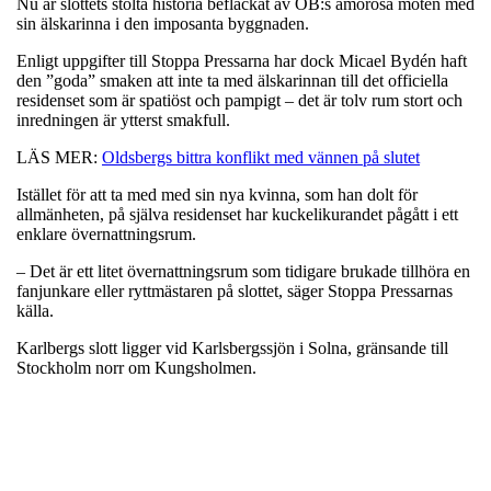
Nu är slottets stolta historia befläckat av ÖB:s amorösa möten med
sin älskarinna i den imposanta byggnaden.
Enligt uppgifter till Stoppa Pressarna har dock Micael Bydén haft
den ”goda” smaken att inte ta med älskarinnan till det officiella
residenset som är spatiöst och pampigt – det är tolv rum stort och
inredningen är ytterst smakfull.
LÄS MER:
Oldsbergs bittra konflikt med vännen på slutet
Istället för att ta med med sin nya kvinna, som han dolt för
allmänheten, på själva residenset har kuckelikurandet pågått i ett
enklare övernattningsrum.
– Det är ett litet övernattningsrum som tidigare brukade tillhöra en
fanjunkare eller ryttmästaren på slottet, säger Stoppa Pressarnas
källa.
Karlbergs slott ligger vid Karlsbergssjön i Solna, gränsande till
Stockholm norr om Kungsholmen.