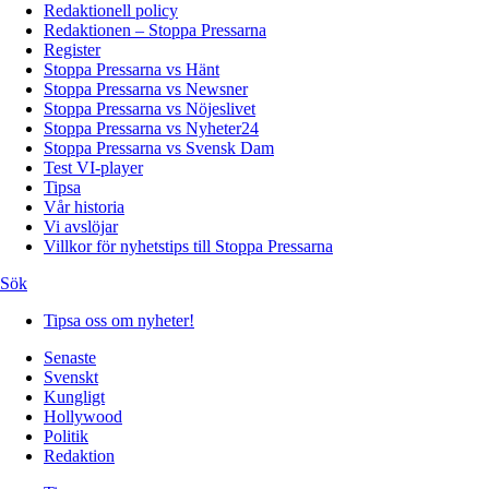
Redaktionell policy
Redaktionen – Stoppa Pressarna
Register
Stoppa Pressarna vs Hänt
Stoppa Pressarna vs Newsner
Stoppa Pressarna vs Nöjeslivet
Stoppa Pressarna vs Nyheter24
Stoppa Pressarna vs Svensk Dam
Test VI-player
Tipsa
Vår historia
Vi avslöjar
Villkor för nyhetstips till Stoppa Pressarna
Sök
Tipsa oss om nyheter!
Senaste
Svenskt
Kungligt
Hollywood
Politik
Redaktion