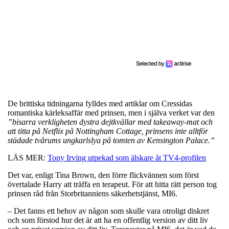
De brittiska tidningarna fylldes med artiklar om Cressidas
romantiska kärleksaffär med prinsen, men i själva verket var den
”bisarra verkligheten dystra dejtkvällar med takeaway-mat och
att titta på Netflix på Nottingham Cottage, prinsens inte alltför
städade tvårums ungkarlslya på tomten av Kensington Palace.”
LÄS MER:
Tony Irving utpekad som älskare åt TV4-profilen
Det var, enligt Tina Brown, den förre flickvännen som först
övertalade Harry att träffa en terapeut. För att hitta rätt person tog
prinsen råd från Storbritanniens säkerhetstjänst, MI6.
– Det fanns ett behov av någon som skulle vara otroligt diskret
och som förstod hur det är att ha en offentlig version av ditt liv