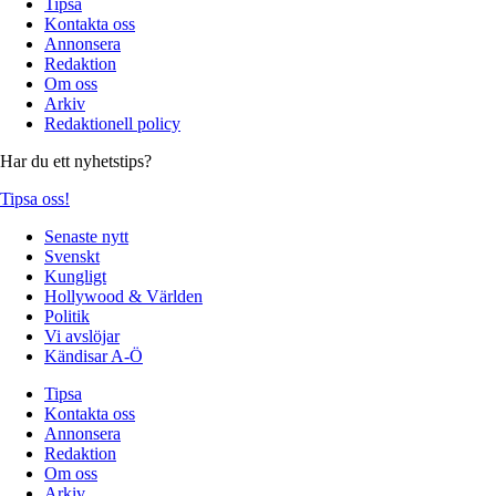
Tipsa
Kontakta oss
Annonsera
Redaktion
Om oss
Arkiv
Redaktionell policy
Har du ett nyhetstips?
Tipsa oss!
Senaste nytt
Svenskt
Kungligt
Hollywood & Världen
Politik
Vi avslöjar
Kändisar A-Ö
Tipsa
Kontakta oss
Annonsera
Redaktion
Om oss
Arkiv