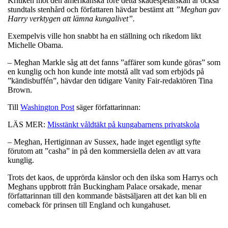
Kritiken mot den amerikanska före detta skådespelarskan är också
stundtals stenhård och författaren hävdar bestämt att
”Meghan gav
Harry verktygen att lämna kungalivet”.
Exempelvis ville hon snabbt ha en ställning och rikedom likt
Michelle Obama.
– Meghan Markle såg att det fanns ”affärer som kunde göras” som
en kunglig och hon kunde inte motstå allt vad som erbjöds på
”kändisbuffén”, hävdar den tidigare Vanity Fair-redaktören Tina
Brown.
Till
Washington Post
säger författarinnan:
LÄS MER:
Misstänkt våldtäkt på kungabarnens privatskola
– Meghan, Hertiginnan av Sussex, hade inget egentligt syfte
förutom att ”casha” in på den kommersiella delen av att vara
kunglig.
Trots det kaos, de upprörda känslor och den ilska som Harrys och
Meghans uppbrott från Buckingham Palace orsakade, menar
författarinnan till den kommande bästsäljaren att det kan bli en
comeback för prinsen till England och kungahuset.