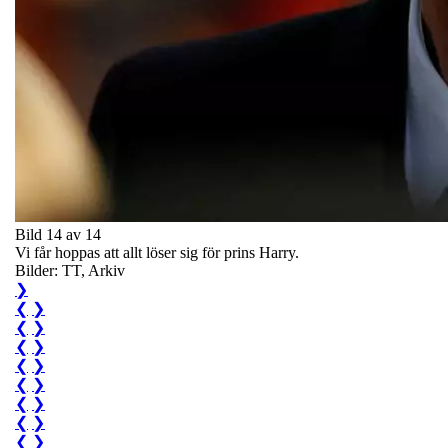
Bild 14 av 14
Vi får hoppas att allt löser sig för prins Harry.
Bilder: TT, Arkiv
❯
❮
❯
❮
❯
❮
❯
❮
❯
❮
❯
❮
❯
❮
❯
❮
❯