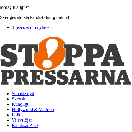
lördag 8 augusti
Sveriges största kändistidning online!
Tipsa oss om nyheter!
Senaste nytt
Svenskt
Kungligt
Hollywood & Världen
Politik
Vi avslöjar
Kändisar A-Ö