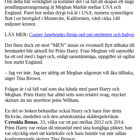
Om detta blir verklighet så kommer det i så fall att skapas ett slags
pendlingsarrangemang åt Meghan Markle mellan USA och
England. Paret bor sedan drygt två år i USA, numera synnerligen
flott i en herrrgård i Montecito, Kalifornien, värd cirka 140
miljoner kronor.
LÄS MER:
Casper Janebrinks första ord om otroheten och babyn
Det finns dock ett stort ”MEN”
innan en eventuell flytt tillbaka till
hemlandet blir aktuell för Prins Harry. Frun Meghan vill sannolikt
ha ett ord med i laget och, enligt samstämmiga, uppgifter så ogillar
hon starkt England.
– Jag vet inte. Jag ser aldrig att Meghan någonsin vill åka tillbaka,
säger Tina Brown.
Frågan är i så fall vad som ska hända med paret Harry och
Meghan. Prins Harry har alltid setts som relativt svag, mycket
skörare än sin storebror prins William.
En del av boken behandlar också Harry och hans före detta
flickvän, modellen och den aristokratiska skådespelerskan
Cressida Bonas
, 33, vilka var ett par mellan 2012 och 2014.
Prins Harry var redan då missnöjd med sina kungliga plikter, han
var olycklig med sitt kärleksliv och hans humör var inte sällan
konfronterande skriver Tina Brown: