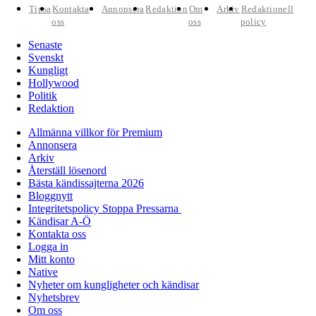
Tipsa
Kontakta
Annonsera
Redaktion
Om
Arkiv
Redaktionell
oss
oss
policy
Senaste
Svenskt
Kungligt
Hollywood
Politik
Redaktion
Allmänna villkor för Premium
Annonsera
Arkiv
Återställ lösenord
Bästa kändissajterna 2026
Bloggnytt
Integritetspolicy Stoppa Pressarna
Kändisar A-Ö
Kontakta oss
Logga in
Mitt konto
Native
Nyheter om kungligheter och kändisar
Nyhetsbrev
Om oss