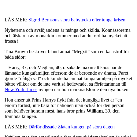
LÄS MER:
Sigrid Bernsons stora babylycka efter tunga krisen
Nyheterna och avslöjandena är många och skilda. Konnässörerna
och älskarna av monarkin kommer med andra ord ha mycket att
frossa i.
Tina Brown beskriver bland annat ”Megxit” som en katastrof för
båda sidor:
– Harry, 37, och Meghan, 40, orsakade maximalt kaos när de
lämnade kungafamiljen eftersom de är beroende av drama. Paret
gjorde ”dåliga val” och kunde ha lämnat kungafamiljen på mycket
bättre villkor om de inte varit så hetlevrade, sa författarinnan till
New York Times
nyligen när hon marknadsförde den nya boken.
Hon anser att Prins Harrys flykt från det kungliga livet är ”en
enorm förlust, inte bara för nationen utan också för den person
som behöver honom mest, hans bror prins
William
, 39, den
framtida kungen.
LÄS MER:
Därför dissade Zlatan kungen på stora dagen