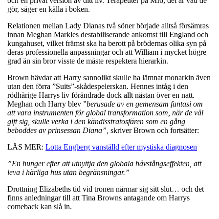
och en privat version av ditt liv. Terapeuter på MI6, det är vad de
gör, säger en källa i boken.
Relationen mellan Lady Dianas två söner började alltså försämras
innan Meghan Markles destabiliserande ankomst till England och
kungahuset, vilket främst ska ha berott på brödernas olika syn på
deras professionella anpassningar och att William i mycket högre
grad än sin bror visste de måste respektera hierarkin.
Brown hävdar att Harry sannolikt skulle ha lämnat monarkin även
utan den förra ”Suits”-skådespelerskan. Hennes intåg i den
rödhårige Harrys liv förändrade dock allt nästan över en natt.
Meghan och Harry blev ”
berusade av en gemensam fantasi om
att vara instrumenten för global transformation som, när de väl
gift sig, skulle verka i den kändisstratosfären som en gång
beboddes av prinsessan Diana”,
skriver Brown och fortsätter:
LÄS MER:
Lotta Engberg vanställd efter mystiska diagnosen
”En hunger efter att utnyttja den globala hävstångseffekten, att
leva i härliga hus utan begränsningar.”
Drottning Elizabeths tid vid tronen närmar sig sitt slut… och det
finns anledningar till att Tina Browns antagande om Harrys
comeback kan slå in.