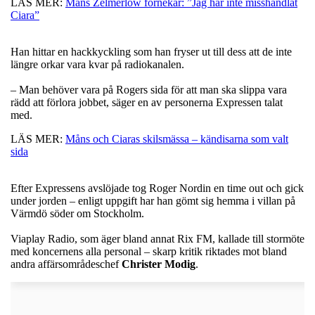
LÄS MER:
Måns Zelmerlöw förnekar: ”Jag har inte misshandlat
Ciara”
Han hittar en hackkyckling som han fryser ut till dess att de inte
längre orkar vara kvar på radiokanalen.
– Man behöver vara på Rogers sida för att man ska slippa vara
rädd att förlora jobbet, säger en av personerna Expressen talat
med.
LÄS MER:
Måns och Ciaras skilsmässa – kändisarna som valt
sida
Efter Expressens avslöjade tog Roger Nordin en time out och gick
under jorden – enligt uppgift har han gömt sig hemma i villan på
Värmdö söder om Stockholm.
Viaplay Radio, som äger bland annat Rix FM, kallade till stormöte
med koncernens alla personal – skarp kritik riktades mot bland
andra affärsområdeschef
Christer
Modig
.