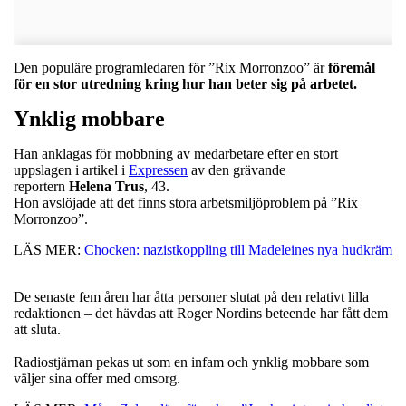
Den populäre programledaren för ”Rix Morronzoo” är
föremål
för en stor utredning kring hur han beter sig på arbetet.
Ynklig mobbare
Han anklagas för mobbning av medarbetare efter en stort
uppslagen i artikel i
Expressen
av den grävande
reportern
Helena
Trus
, 43.
Hon avslöjade att det finns stora arbetsmiljöproblem på ”Rix
Morronzoo”.
LÄS MER:
Chocken: nazistkoppling till Madeleines nya hudkräm
De senaste fem åren har åtta personer slutat på den relativt lilla
redaktionen – det hävdas att Roger Nordins beteende har fått dem
att sluta.
Radiostjärnan pekas ut som en infam och ynklig mobbare som
väljer sina offer med omsorg.