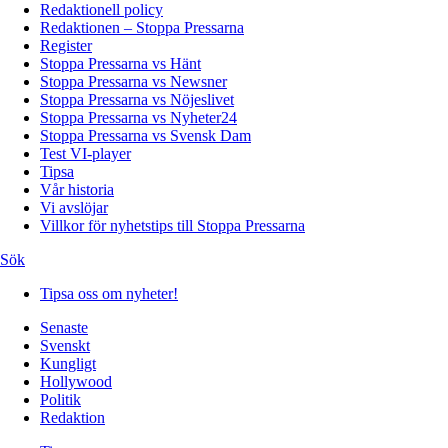
Redaktionell policy
Redaktionen – Stoppa Pressarna
Register
Stoppa Pressarna vs Hänt
Stoppa Pressarna vs Newsner
Stoppa Pressarna vs Nöjeslivet
Stoppa Pressarna vs Nyheter24
Stoppa Pressarna vs Svensk Dam
Test VI-player
Tipsa
Vår historia
Vi avslöjar
Villkor för nyhetstips till Stoppa Pressarna
Sök
Tipsa oss om nyheter!
Senaste
Svenskt
Kungligt
Hollywood
Politik
Redaktion