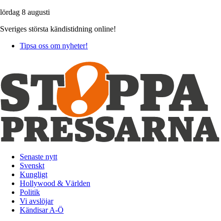
lördag 8 augusti
Sveriges största kändistidning online!
Tipsa oss om nyheter!
Senaste nytt
Svenskt
Kungligt
Hollywood & Världen
Politik
Vi avslöjar
Kändisar A-Ö