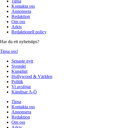
Tipsa
Kontakta oss
Annonsera
Redaktion
Om oss
Arkiv
Redaktionell policy
Har du ett nyhetstips?
Tipsa oss!
Senaste nytt
Svenskt
Kungligt
Hollywood & Världen
Politik
Vi avslöjar
Kändisar A-Ö
Tipsa
Kontakta oss
Annonsera
Redaktion
Om oss
Arkiv