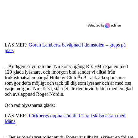
LÄS MER:
Göran Lambertz beväpnad i domstolen – greps på
plats
– Äntligen är vi framme! Nu kör vi igång Rix FM i Fjällen med
120 glada lyssnare, och imorgon bitti sänder vi alltså från
frukostmatsalen här på Holiday Club Åre! Tack alla sponsorer
som gör detta möjligt och tack till dig som lyssnar och är med oss
varje morgon. Nu kör vi, står det i texten invid bilden med en glad
och avslappnad Roger Nordin.
Och radiolyssnarna gläds:
LÄS MER:
Läckbergs öppna stöd till Ciara i skilsmässan med
Måns
– Det är överlägset roligt att du Roger är tillbaka, skriver en följare