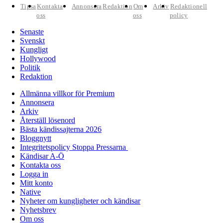
Tipsa
Kontakta
Annonsera
Redaktion
Om
Arkiv
Redaktionell
oss
oss
policy
Senaste
Svenskt
Kungligt
Hollywood
Politik
Redaktion
Allmänna villkor för Premium
Annonsera
Arkiv
Återställ lösenord
Bästa kändissajterna 2026
Bloggnytt
Integritetspolicy Stoppa Pressarna
Kändisar A-Ö
Kontakta oss
Logga in
Mitt konto
Native
Nyheter om kungligheter och kändisar
Nyhetsbrev
Om oss