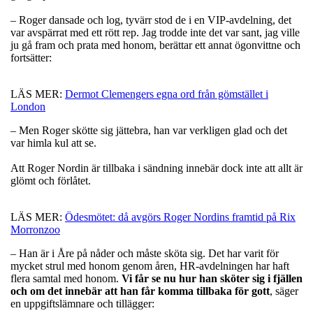
– Roger dansade och log, tyvärr stod de i en VIP-avdelning, det
var avspärrat med ett rött rep. Jag trodde inte det var sant, jag ville
ju gå fram och prata med honom, berättar ett annat ögonvittne och
fortsätter:
LÄS MER:
Dermot Clemengers egna ord från gömstället i
London
– Men Roger skötte sig jättebra, han var verkligen glad och det
var himla kul att se.
Att Roger Nordin är tillbaka i sändning innebär dock inte att allt är
glömt och förlåtet.
LÄS MER:
Ödesmötet: då avgörs Roger Nordins framtid på Rix
Morronzoo
– Han är i Åre på nåder och måste sköta sig. Det har varit för
mycket strul med honom genom åren, HR-avdelningen har haft
flera samtal med honom.
Vi får se nu hur han sköter sig i fjällen
och om det innebär att han får komma tillbaka för gott
, säger
en uppgiftslämnare och tillägger: