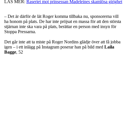
LÄS MER:
Raseriet mot prinsessan Madeleines skamlösa girighet
– Det är därför de lät Roger komma tillbaka nu, sponsorerna vill
ha honom på plats. De har inte pröjsat en massa för att den största
stjärnan inte ska vara på plats, berättar en person med insyn för
Stoppa Pressarna.
Det går inte att ta miste på Roger Nordins glädje över att få jobba
igen – i ett inlägg på Instagram poserar han på bild med
Laila
Bagge
, 52