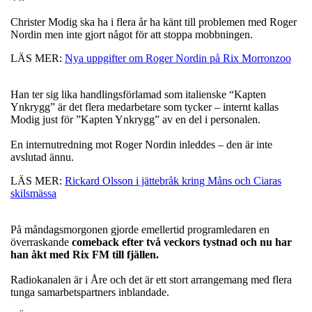
Christer Modig ska ha i flera år ha känt till problemen med Roger
Nordin men inte gjort något för att stoppa mobbningen.
LÄS MER:
Nya uppgifter om Roger Nordin på Rix Morronzoo
Han ter sig lika handlingsförlamad som italienske “Kapten
Ynkrygg” är det flera medarbetare som tycker – internt kallas
Modig just för ”Kapten Ynkrygg” av en del i personalen.
En internutredning mot Roger Nordin inleddes – den är inte
avslutad ännu.
LÄS MER:
Rickard Olsson i jättebråk kring Måns och Ciaras
skilsmässa
På måndagsmorgonen gjorde emellertid programledaren en
överraskande
comeback efter två veckors tystnad och nu har
han åkt med Rix FM till fjällen.
Radiokanalen är i Åre och det är ett stort arrangemang med flera
tunga samarbetspartners inblandade.