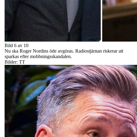
Bild 6 av 10
Nu ska Roger Nordins öde avgöras. Radiostjärnan riskerar att
sparkas efter mobbningsskandalen.
Bilder: TT