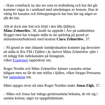
– Hans comeback nu ska ses som en testballong och hur det går
kommer vägas in i samband med utredningen av honom. Han är
viktig för kanalen och förhoppningsvis har han lärt sig något av
allt det här.
Allt är dock inte frid och fröjd i den lilla fjällbyn;
Måns
Zelmerlöw
, 38, skulle ha uppträtt i Åre på nattklubben
Bygget men har tvingats ställa in sin spelning på grund av
skilsmässoturbulensen med hustrun
Ciara
Zelmerlöw
, 37.
– På grund av min rådande familjesituation kommer jag dessvärre
att ställa in Rix FM i Fjällen i år, skriver Måns Zelmerlöw själv i
ett inlägg från radiokanalen på Instagram,
vilket
Expressen
rapporterar om.
Roger Nordin och Måns Zelmerlöw känner varandra sedan
tidigare men nu får de inte träffas i fjällen, vilket Stoppa Pressarna
har
rapporterat
om.
Måns uppges även stå nära Roger Nordins make
Jonas
Elgh
, 37.
– Måns och Jonas har många gemensamma bekanta, de rör sig i
samma kretsar, säger en uppgiftslämnare.