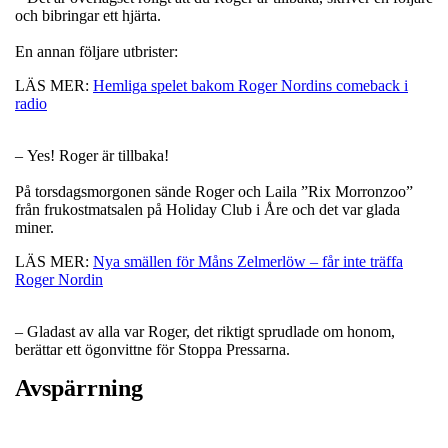
och bibringar ett hjärta.
En annan följare utbrister:
LÄS MER:
Hemliga spelet bakom Roger Nordins comeback i
radio
– Yes! Roger är tillbaka!
På torsdagsmorgonen sände Roger och Laila ”Rix Morronzoo”
från frukostmatsalen på Holiday Club i Åre och det var glada
miner.
LÄS MER:
Nya smällen för Måns Zelmerlöw – får inte träffa
Roger Nordin
– Gladast av alla var Roger, det riktigt sprudlade om honom,
berättar ett ögonvittne för Stoppa Pressarna.
Avspärrning