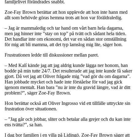
familjelivet förändrades snabbt.
Zoe-Fay Brown berättar att hon upplevde att hon inte hann med
allt som behövde göras hemma trots att hon var föräldraledig.
– Jag är mammaledig och tar hand om vårt barn hela dagarna,
men jag hinner inte ”stay on top” på tvätt och sådant hela tiden.
Det handlar inte om ekonomi, det var en sådan stor omställning
för mig att bli mamma, att det typ lamslog mig lite, säger hon.
Frustrationen ledde till diskussioner mellan paret.
– Med Kalí kände jag att jag aldrig kunde lägga ner honom, han
bodde på min tutte 24/7. Det resulterade att jag inte kunde få saker
gjort. Då vet jag att Oliver frågade mig ”vad gör du om dagarna”.
Han jobbade mycket och hade inte förståelse för vad jag gick
igenom mentalt. Han bara ”nu är inte du gravid längre, vad är ditt
problem?”, säger Zoe-Fay Brown.
Hon berättar också att Oliver Ingrosso vid ett tillfälle uttryckte sin
frustration över situationen.
– ”Jag går och jobbar, sliter och betalar alla grejer och du kan inte
ens tvätta?”, sa han.
I dag bor familjen i en villa på Lidingö. Zoe-Fay Brown säger att