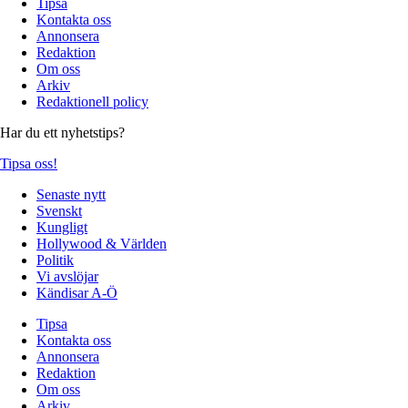
Tipsa
Kontakta oss
Annonsera
Redaktion
Om oss
Arkiv
Redaktionell policy
Har du ett nyhetstips?
Tipsa oss!
Senaste nytt
Svenskt
Kungligt
Hollywood & Världen
Politik
Vi avslöjar
Kändisar A-Ö
Tipsa
Kontakta oss
Annonsera
Redaktion
Om oss
Arkiv