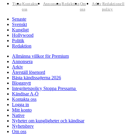
Tipsa
Kontakta
Annonsera
Redaktion
Om
Arkiv
Redaktionell
oss
oss
policy
Senaste
Svenskt
Kungligt
Hollywood
Politik
Redaktion
Allmänna villkor för Premium
Annonsera
Arkiv
Återställ lösenord
Bästa kändissajterna 2026
Bloggnytt
Integritetspolicy Stoppa Pressarna
Kändisar A-Ö
Kontakta oss
Logga in
Mitt konto
Native
Nyheter om kungligheter och kändisar
Nyhetsbrev
Om oss