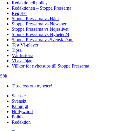
Redaktionell policy
Redaktionen – Stoppa Pressarna
Register
Stoppa Pressarna vs Hänt
Stoppa Pressarna vs Newsner
Stoppa Pressarna vs Nöjeslivet
Stoppa Pressarna vs Nyheter24
Stoppa Pressarna vs Svensk Dam
Test VI-player
Tipsa
Vår historia
Vi avslöjar
Villkor för nyhetstips till Stoppa Pressarna
Sök
Tipsa oss om nyheter!
Senaste
Svenskt
Kungligt
Hollywood
Politik
Redaktion