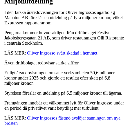
Miljonutdelning
I den färska årsredovisningen för Oliver Ingrossos ägarbolag
Manaton AB föreslås en utdelning på fyra miljoner kronor, vilket
Expressen rapporterar om.
Pengarna kommer huvudsakligen från driftbolaget Festivus
Jakobsbergsgatan 21 AB, som driver restaurangen Olli Ristorante
i centrala Stockholm.
LÄS MER:
Oliver Ingrosso svårt skadad i hemmet
Även driftbolaget redovisar starka siffror.
Enligt årsredovisningen omsatte verksamheten 50,6 miljoner
kronor under 2025 och gjorde ett resultat efter skatt på 6,8
miljoner kronor.
Styrelsen föreslår en utdelning på 6,5 miljoner kronor till ägarna.
Framgången innebär ett välkommet lyft för Oliver Ingrosso under
en period då privatlivet varit betydligt mer turbulent.
LÄS MER:
Oliver Ingrossos fästmö avslöjar sanningen om nya
brösten