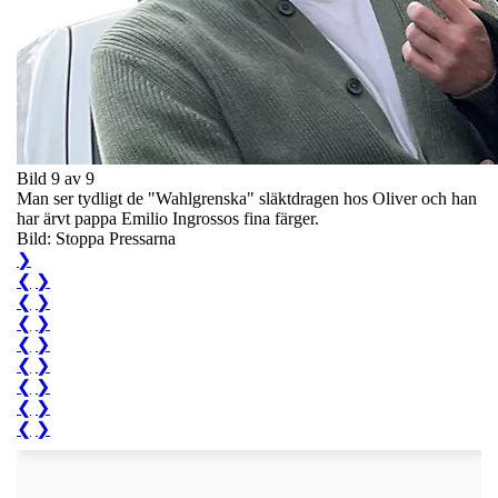
Bild 9 av 9
Man ser tydligt de "Wahlgrenska" släktdragen hos Oliver och han
har ärvt pappa Emilio Ingrossos fina färger.
Bild: Stoppa Pressarna
❯
❮
❯
❮
❯
❮
❯
❮
❯
❮
❯
❮
❯
❮
❯
❮
❯