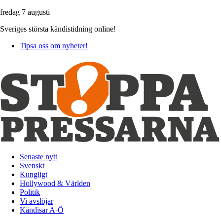
fredag 7 augusti
Sveriges största kändistidning online!
Tipsa oss om nyheter!
Senaste nytt
Svenskt
Kungligt
Hollywood & Världen
Politik
Vi avslöjar
Kändisar A-Ö