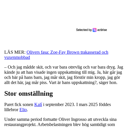
LÄS MER:
Olivers fasa: Zoe-Fay Brown trakasserad och
vuxenmobbad
– Och jag mådde skit, och var bara otrevlig och var bara dryg. Jag
kände ju att han visade ingen uppskattning till mig. Ja, här går jag
och bär på hans barn, jag mår skit, jag förstör min kropp, jag gör
allt det här, jag mår piss. Vart är hans uppskattning?, säger hon.
Stor omställning
Paret fick sonen
Kalí
i september 2023. I mars 2025 föddes
lillebror
Elio
.
Under samma period fortsatte Oliver Ingrosso att utveckla sina
restaurangprojekt. Arbetsbelastningen blev hög samtidigt som