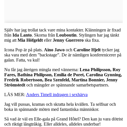
Själv har jag trollat tack vare mina kontakter. Klänningen är fixad
från
Ida Lanto
. Skorna från
Louboutin
. Stylingen har jag tänkt
mig att
Mia Höfgeldt
eller
Jenny Guerrero
ska fixa.
Icona Pop är på plats.
Aino Jawo
och
Caroline Hjelt
tycker jag
ska vara med dem ”backstage”. De är nämligen konferenicerer på
galan. Fatta, va kul!
Nu får jag återigen mingla med vännerna:
Lena Philipsson, Roy
Fares, Bathina
Philipson, Emilia de Poret, Carolina Gynning,
Fredrik Robertsson, Bea Szenfeld, Martina Bonnier,
Jenny
Strömstedt
och mängder av
spännande
samarbetspartners.
LÄS MER:
Anders Timell indragen i sexhärva
Jag vill pussas, kramas och skratta hela kvällen. Ta selfisar och
boka in spännande möten med fantastiska människor.
Så vad är väl en Elle-gala på Grand Hôtel? Den kan ju vara dötrist
och riktigt långtråkig. Eller alldeles, alldeles underbar!