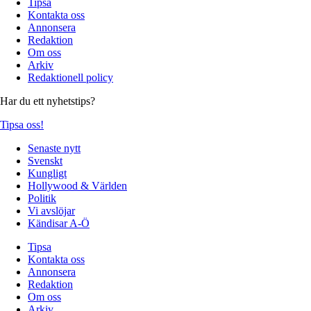
Tipsa
Kontakta oss
Annonsera
Redaktion
Om oss
Arkiv
Redaktionell policy
Har du ett nyhetstips?
Tipsa oss!
Senaste nytt
Svenskt
Kungligt
Hollywood & Världen
Politik
Vi avslöjar
Kändisar A-Ö
Tipsa
Kontakta oss
Annonsera
Redaktion
Om oss
Arkiv