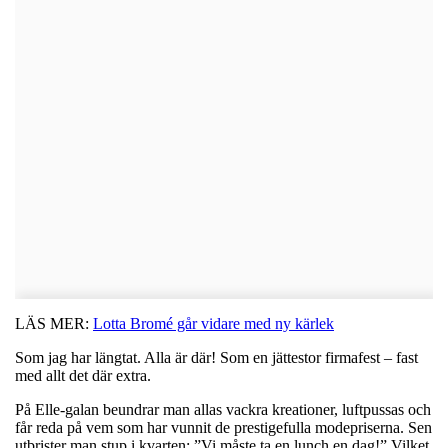
LÄS MER:
Lotta Bromé går vidare med ny kärlek
Som jag har längtat. Alla är där! Som en jättestor firmafest – fast
med allt det där extra.
På Elle-galan beundrar man allas vackra kreationer, luftpussas och
får reda på vem som har vunnit de prestigefulla modepriserna. Sen
utbrister man stup i kvarten: ”Vi måste ta en lunch en dag!” Vilket