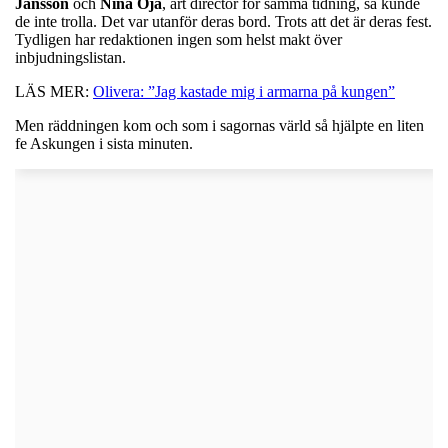
Jansson
och
Nina Oja
, art director för samma tidning, så kunde
de inte trolla. Det var utanför deras bord. Trots att det är deras fest.
Tydligen har redaktionen ingen som helst makt över
inbjudningslistan.
LÄS MER:
Olivera: ”Jag kastade mig i armarna på kungen”
Men räddningen kom och som i sagornas värld så hjälpte en liten
fe Askungen i sista minuten.