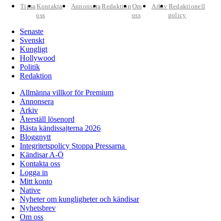
Tipsa
Kontakta
Annonsera
Redaktion
Om
Arkiv
Redaktionell
oss
oss
policy
Senaste
Svenskt
Kungligt
Hollywood
Politik
Redaktion
Allmänna villkor för Premium
Annonsera
Arkiv
Återställ lösenord
Bästa kändissajterna 2026
Bloggnytt
Integritetspolicy Stoppa Pressarna
Kändisar A-Ö
Kontakta oss
Logga in
Mitt konto
Native
Nyheter om kungligheter och kändisar
Nyhetsbrev
Om oss