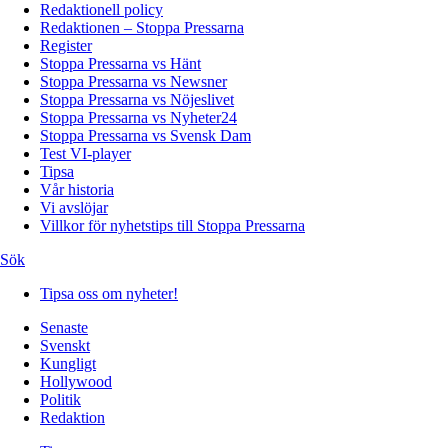
Redaktionell policy
Redaktionen – Stoppa Pressarna
Register
Stoppa Pressarna vs Hänt
Stoppa Pressarna vs Newsner
Stoppa Pressarna vs Nöjeslivet
Stoppa Pressarna vs Nyheter24
Stoppa Pressarna vs Svensk Dam
Test VI-player
Tipsa
Vår historia
Vi avslöjar
Villkor för nyhetstips till Stoppa Pressarna
Sök
Tipsa oss om nyheter!
Senaste
Svenskt
Kungligt
Hollywood
Politik
Redaktion