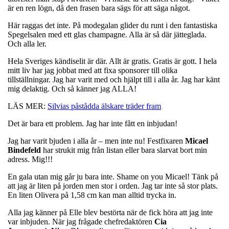
är en ren lögn, då den frasen bara sägs för att säga något.
Här raggas det inte. På modegalan glider du runt i den fantastiska
Spegelsalen med ett glas champagne. Alla är så där jätteglada.
Och alla ler.
Hela Sveriges kändiselit är där. Allt är gratis. Gratis är gott. I hela
mitt liv har jag jobbat med att fixa sponsorer till olika
tillställningar. Jag har varit med och hjälpt till i alla år. Jag har känt
mig delaktig. Och så känner jag ALLA!
LÄS MER:
Silvias påstådda älskare träder fram
Det är bara ett problem. Jag har inte fått en inbjudan!
Jag har varit bjuden i alla år – men inte nu! Festfixaren
Micael
Bindefeld
har strukit mig från listan eller bara slarvat bort min
adress. Mig!!!
En gala utan mig går ju bara inte. Shame on you Micael! Tänk på
att jag är liten på jorden men stor i orden. Jag tar inte så stor plats.
En liten Olivera på 1,58 cm kan man alltid trycka in.
Alla jag känner på Elle blev bestörta när de fick höra att jag inte
var inbjuden. När jag frågade chefredaktören
Cia