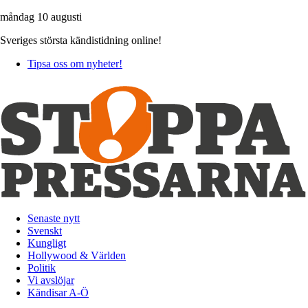
måndag 10 augusti
Sveriges största kändistidning online!
Tipsa oss om nyheter!
Senaste nytt
Svenskt
Kungligt
Hollywood & Världen
Politik
Vi avslöjar
Kändisar A-Ö