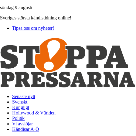
söndag 9 augusti
Sveriges största kändistidning online!
Tipsa oss om nyheter!
Senaste nytt
Svenskt
Kungligt
Hollywood & Världen
Politik
Vi avslöjar
Kändisar A-Ö