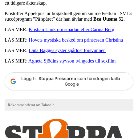
ett tidigare äktenskap.
Kristoffer Appelquist är högaktuell genom sin medverkan i SVT:s
succéprogram ”På spåret” där han tävlar med
Bea Uusma
52.
LÄS MER:
Kristian Luuk om smärtan efter Carina Berg
LÄS MER:
Hovets mystiska besked om prinsessan Christina
LÄS MER:
Laila Bagges syster spårlöst försvunnen
LÄS MER:
Agneta Sjödins styvson tvingades till sexfilm
Lägg till
Stoppa Pressarna
som föredragen källa i
Google