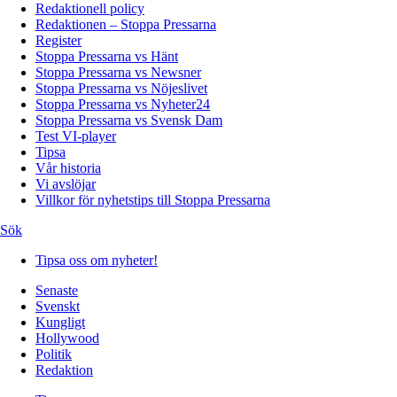
Redaktionell policy
Redaktionen – Stoppa Pressarna
Register
Stoppa Pressarna vs Hänt
Stoppa Pressarna vs Newsner
Stoppa Pressarna vs Nöjeslivet
Stoppa Pressarna vs Nyheter24
Stoppa Pressarna vs Svensk Dam
Test VI-player
Tipsa
Vår historia
Vi avslöjar
Villkor för nyhetstips till Stoppa Pressarna
Sök
Tipsa oss om nyheter!
Senaste
Svenskt
Kungligt
Hollywood
Politik
Redaktion