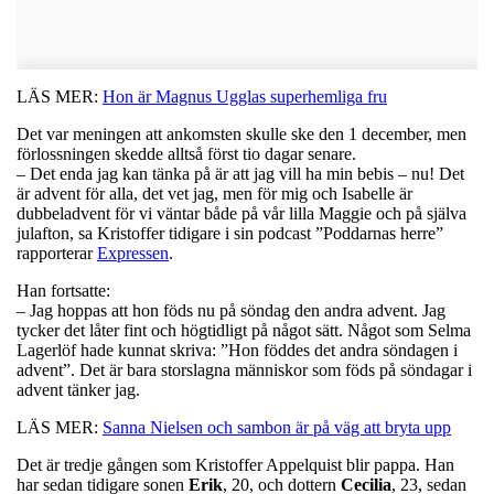
LÄS MER:
Hon är Magnus Ugglas superhemliga fru
Det var meningen att ankomsten skulle ske den 1 december, men
förlossningen skedde alltså först tio dagar senare.
– Det enda jag kan tänka på är att jag vill ha min bebis – nu! Det
är advent för alla, det vet jag, men för mig och Isabelle är
dubbeladvent för vi väntar både på vår lilla Maggie och på själva
julafton, sa Kristoffer tidigare i sin podcast ”Poddarnas herre”
rapporterar
Expressen
.
Han fortsatte:
– Jag hoppas att hon föds nu på söndag den andra advent. Jag
tycker det låter fint och högtidligt på något sätt. Något som Selma
Lagerlöf hade kunnat skriva: ”Hon föddes det andra söndagen i
advent”. Det är bara storslagna människor som föds på söndagar i
advent tänker jag.
LÄS MER:
Sanna Nielsen och sambon är på väg att bryta upp
Det är tredje gången som Kristoffer Appelquist blir pappa. Han
har sedan tidigare sonen
Erik
, 20, och dottern
Cecilia
, 23, sedan