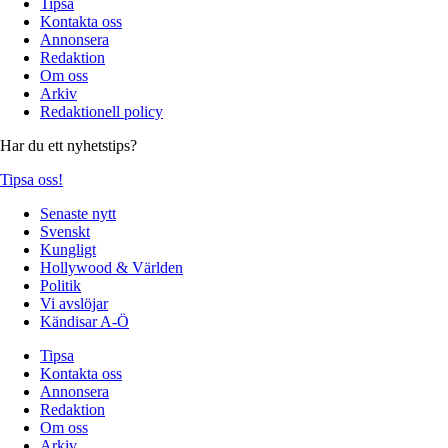
Tipsa
Kontakta oss
Annonsera
Redaktion
Om oss
Arkiv
Redaktionell policy
Har du ett nyhetstips?
Tipsa oss!
Senaste nytt
Svenskt
Kungligt
Hollywood & Världen
Politik
Vi avslöjar
Kändisar A-Ö
Tipsa
Kontakta oss
Annonsera
Redaktion
Om oss
Arkiv