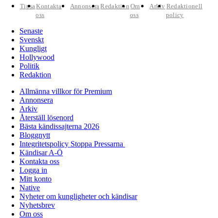
Tipsa
Kontakta
Annonsera
Redaktion
Om
Arkiv
Redaktionell
oss
oss
policy
Senaste
Svenskt
Kungligt
Hollywood
Politik
Redaktion
Allmänna villkor för Premium
Annonsera
Arkiv
Återställ lösenord
Bästa kändissajterna 2026
Bloggnytt
Integritetspolicy Stoppa Pressarna
Kändisar A-Ö
Kontakta oss
Logga in
Mitt konto
Native
Nyheter om kungligheter och kändisar
Nyhetsbrev
Om oss