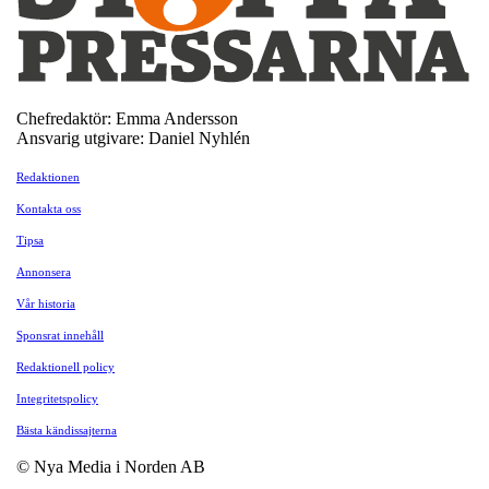
Chefredaktör: Emma Andersson
Ansvarig utgivare: Daniel Nyhlén
Redaktionen
Kontakta oss
Tipsa
Annonsera
Vår historia
Sponsrat innehåll
Redaktionell policy
Integritetspolicy
Bästa kändissajterna
© Nya Media i Norden AB