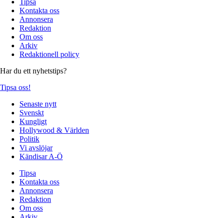
Tipsa
Kontakta oss
Annonsera
Redaktion
Om oss
Arkiv
Redaktionell policy
Har du ett nyhetstips?
Tipsa oss!
Senaste nytt
Svenskt
Kungligt
Hollywood & Världen
Politik
Vi avslöjar
Kändisar A-Ö
Tipsa
Kontakta oss
Annonsera
Redaktion
Om oss
Arkiv