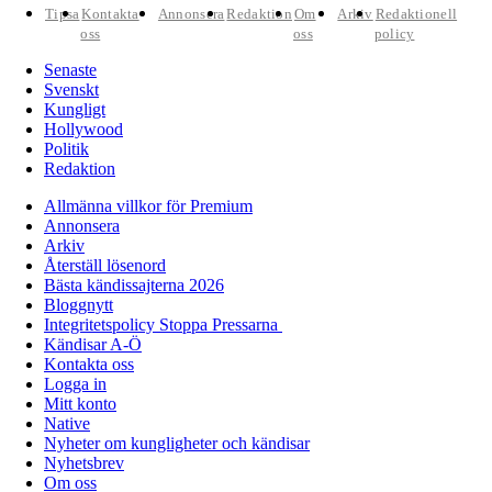
Tipsa
Kontakta
Annonsera
Redaktion
Om
Arkiv
Redaktionell
oss
oss
policy
Senaste
Svenskt
Kungligt
Hollywood
Politik
Redaktion
Allmänna villkor för Premium
Annonsera
Arkiv
Återställ lösenord
Bästa kändissajterna 2026
Bloggnytt
Integritetspolicy Stoppa Pressarna
Kändisar A-Ö
Kontakta oss
Logga in
Mitt konto
Native
Nyheter om kungligheter och kändisar
Nyhetsbrev
Om oss