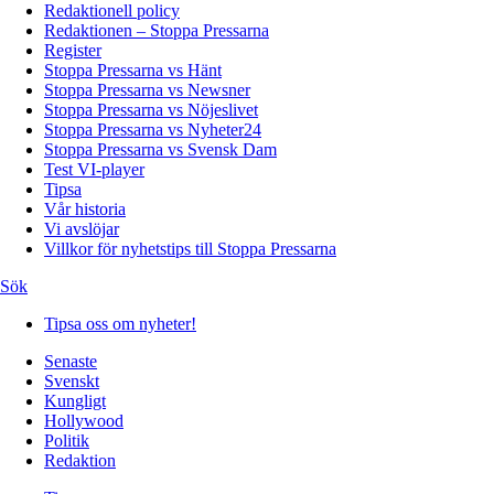
Redaktionell policy
Redaktionen – Stoppa Pressarna
Register
Stoppa Pressarna vs Hänt
Stoppa Pressarna vs Newsner
Stoppa Pressarna vs Nöjeslivet
Stoppa Pressarna vs Nyheter24
Stoppa Pressarna vs Svensk Dam
Test VI-player
Tipsa
Vår historia
Vi avslöjar
Villkor för nyhetstips till Stoppa Pressarna
Sök
Tipsa oss om nyheter!
Senaste
Svenskt
Kungligt
Hollywood
Politik
Redaktion