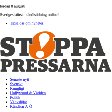
lördag 8 augusti
Sveriges största kändistidning online!
Tipsa oss om nyheter!
Senaste nytt
Svenskt
Kungligt
Hollywood & Världen
Politik
Vi avslöjar
Kändisar A-Ö