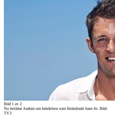
Bild 1 av 2
Nu berättar Joakim om händelsen som förändrade hans liv. Bild:
TV3