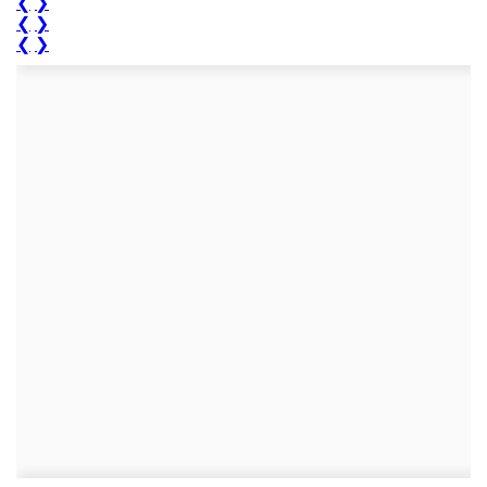
❮
❯
❮
❯
❮
❯