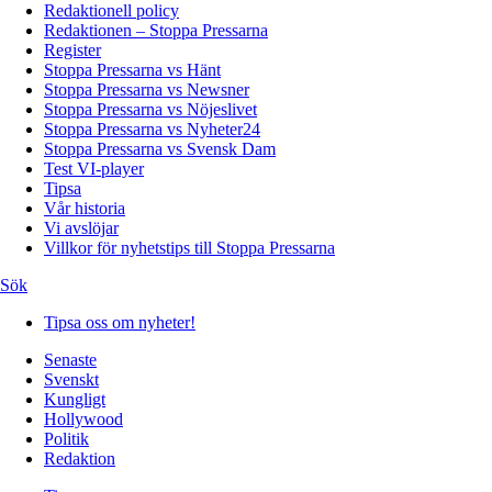
Redaktionell policy
Redaktionen – Stoppa Pressarna
Register
Stoppa Pressarna vs Hänt
Stoppa Pressarna vs Newsner
Stoppa Pressarna vs Nöjeslivet
Stoppa Pressarna vs Nyheter24
Stoppa Pressarna vs Svensk Dam
Test VI-player
Tipsa
Vår historia
Vi avslöjar
Villkor för nyhetstips till Stoppa Pressarna
Sök
Tipsa oss om nyheter!
Senaste
Svenskt
Kungligt
Hollywood
Politik
Redaktion