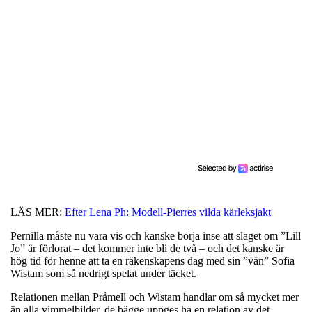
LÄS MER:
Efter Lena Ph: Modell-Pierres vilda kärleksjakt
Pernilla måste nu vara vis och kanske börja inse att slaget om ”Lill
Jo” är förlorat – det kommer inte bli de två – och det kanske är
hög tid för henne att ta en räkenskapens dag med sin ”vän” Sofia
Wistam som så nedrigt spelat under täcket.
Relationen mellan Pråmell och Wistam handlar om så mycket mer
än alla vimmelbilder, de bägge uppges ha en relation av det