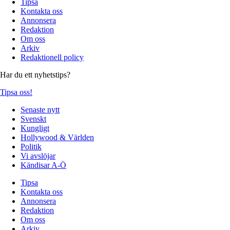
Tipsa
Kontakta oss
Annonsera
Redaktion
Om oss
Arkiv
Redaktionell policy
Har du ett nyhetstips?
Tipsa oss!
Senaste nytt
Svenskt
Kungligt
Hollywood & Världen
Politik
Vi avslöjar
Kändisar A-Ö
Tipsa
Kontakta oss
Annonsera
Redaktion
Om oss
Arkiv