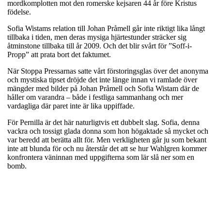
mordkomplotten mot den romerske kejsaren 44 år före Kristus
födelse.
Sofia Wistams relation till Johan Pråmell går inte riktigt lika långt
tillbaka i tiden, men deras mysiga hjärtestunder sträcker sig
åtminstone tillbaka till år 2009. Och det blir svårt för ”Soff-i-
Propp” att prata bort det faktumet.
När Stoppa Pressarnas satte vårt förstoringsglas över det anonyma
och mystiska tipset dröjde det inte länge innan vi ramlade över
mängder med bilder på Johan Pråmell och Sofia Wistam där de
håller om varandra – både i festliga sammanhang och mer
vardagliga där paret inte är lika uppiffade.
För Pernilla är det här naturligtvis ett dubbelt slag. Sofia, denna
vackra och tossigt glada donna som hon högaktade så mycket och
var beredd att berätta allt för. Men verkligheten går ju som bekant
inte att blunda för och nu återstår det att se hur Wahlgren kommer
konfrontera väninnan med uppgifterna som lär slå ner som en
bomb.