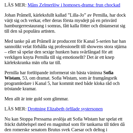
LÄS MER:
Måns Zelmerlöw i homosex-drama: frun chockad
Johan Pråmell, kärleksfullt kallad ”Lilla-Jo” av Pernilla, har dock
värjt sig och verkar, efter deras första mysdejt på en prisvärd
hamburgerrestaurang i somras, fått kalla fötter och distanserat sig
till den så populära artisten.
Med tanke på att Pråmell är producent för Kanal 5-serien har han
sannolikt velat förhålla sig professionellt till showens stora stjärna
– eller så spelar den sexige hunken bara svårfångad för att
verkligen knyta Pernilla till sig emotionellt? Det är ett knep
kärlekskranka män ofta tar till.
Pernilla har fortlöpande informerat sin bästa väninna
Sofia
Wistam
, 53, om dramat. Sofia Wistam, som är framgångsrik
programledare i Kanal 5, har kommit med både kloka råd och
tröstande kramar.
Men allt är inte guld som glimmar.
LÄS MER:
Drottning Elizabeth örfilade systersonen
Nu kan Stoppa Pressarna avslöja att Sofia Wistam har spelat ett
fräckt dubbelspel med en magnitud som för tankarna till tiden då
den romerske senatorn Brutus svek Caesar och deltog i