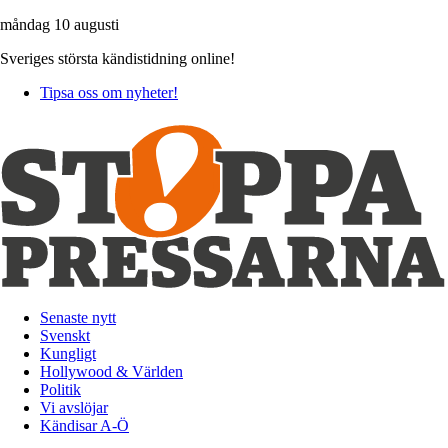
måndag 10 augusti
Sveriges största kändistidning online!
Tipsa oss om nyheter!
Senaste nytt
Svenskt
Kungligt
Hollywood & Världen
Politik
Vi avslöjar
Kändisar A-Ö