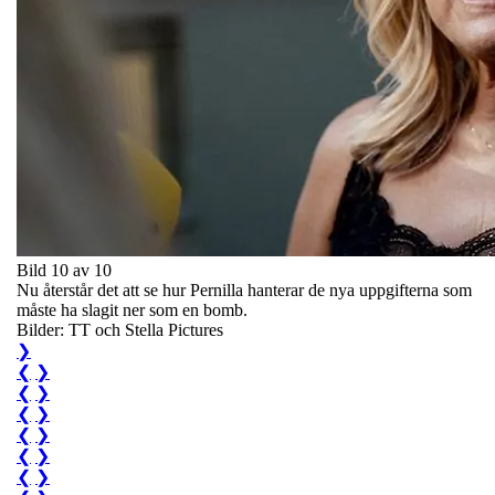
Bild 10 av 10
Nu återstår det att se hur Pernilla hanterar de nya uppgifterna som
måste ha slagit ner som en bomb.
Bilder: TT och Stella Pictures
❯
❮
❯
❮
❯
❮
❯
❮
❯
❮
❯
❮
❯