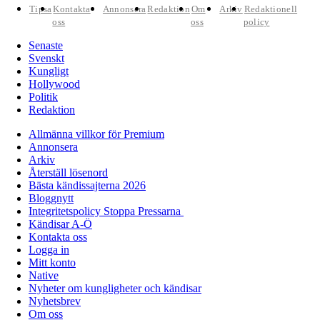
Tipsa
Kontakta
Annonsera
Redaktion
Om
Arkiv
Redaktionell
oss
oss
policy
Senaste
Svenskt
Kungligt
Hollywood
Politik
Redaktion
Allmänna villkor för Premium
Annonsera
Arkiv
Återställ lösenord
Bästa kändissajterna 2026
Bloggnytt
Integritetspolicy Stoppa Pressarna
Kändisar A-Ö
Kontakta oss
Logga in
Mitt konto
Native
Nyheter om kungligheter och kändisar
Nyhetsbrev
Om oss