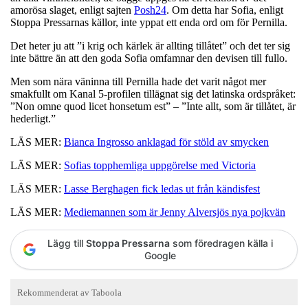
amorösa slaget, enligt sajten
Posh24
. Om detta har Sofia, enligt
Stoppa Pressarnas källor, inte yppat ett enda ord om för Pernilla.
Det heter ju att ”i krig och kärlek är allting tillåtet” och det ter sig
inte bättre än att den goda Sofia omfamnar den devisen till fullo.
Men som nära väninna till Pernilla hade det varit något mer
smakfullt om Kanal 5-profilen tillägnat sig det latinska ordspråket:
”Non omne quod licet honsetum est” – ”Inte allt, som är tillåtet, är
hederligt.”
LÄS MER:
Bianca Ingrosso anklagad för stöld av smycken
LÄS MER:
Sofias topphemliga uppgörelse med Victoria
LÄS MER:
Lasse Berghagen fick ledas ut från kändisfest
LÄS MER:
Mediemannen som är Jenny Alversjös nya pojkvän
Lägg till
Stoppa Pressarna
som föredragen källa i
Google