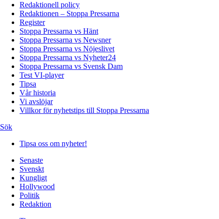
Redaktionell policy
Redaktionen – Stoppa Pressarna
Register
Stoppa Pressarna vs Hänt
Stoppa Pressarna vs Newsner
Stoppa Pressarna vs Nöjeslivet
Stoppa Pressarna vs Nyheter24
Stoppa Pressarna vs Svensk Dam
Test VI-player
Tipsa
Vår historia
Vi avslöjar
Villkor för nyhetstips till Stoppa Pressarna
Sök
Tipsa oss om nyheter!
Senaste
Svenskt
Kungligt
Hollywood
Politik
Redaktion