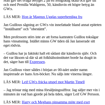
Han gav det svaga betyget 2 på en femgradig skala och gav till
och med Pernilla Wahlgrens, 50, kändisvin ett högre betyg än
GW:s.
LÄS MER:
Hon är Magnus Ugglas superhemliga fru
Jan Guillous sågning av GW:s vin innefattade bland annat epiteten
”inställsamt” och ”obestämt”.
Men professorn störs inte av att forna kamraten Guillou toksågar
hans vinsatsning. Istället minns GW tiden då Jan lanserade sitt
eget rödvin.
– Guillou har ju faktiskt haft ett sådant där kändisvin själv. Och
det var liksom så där så att folkhälsoinstitutet borde ha dragit in
det, säger han till
Expressen
.
Jan Guillous viner såldes i början av 00-talet under namn
inspirerade av hans Arn-böcker. Nu säljs inte vinerna längre.
LÄS MER:
Leif GW:s fräcka utspel mot Martin Timell
– Jag tröstar mig med mina försäljningssiffror. Jag säljer mer vin i
minuten än vad han gjorde på hela tiden, säger Leif GW Persson.
LÄS MER:
Harry och Meghans pinsamma möte med exet