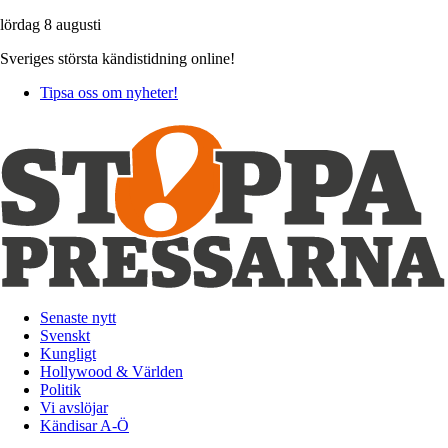
lördag 8 augusti
Sveriges största kändistidning online!
Tipsa oss om nyheter!
Senaste nytt
Svenskt
Kungligt
Hollywood & Världen
Politik
Vi avslöjar
Kändisar A-Ö