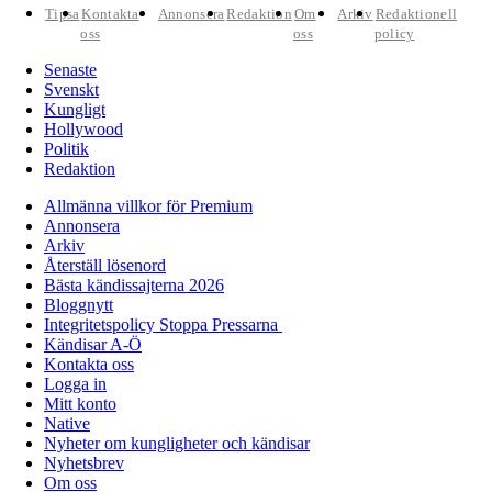
Tipsa
Kontakta
Annonsera
Redaktion
Om
Arkiv
Redaktionell
oss
oss
policy
Senaste
Svenskt
Kungligt
Hollywood
Politik
Redaktion
Allmänna villkor för Premium
Annonsera
Arkiv
Återställ lösenord
Bästa kändissajterna 2026
Bloggnytt
Integritetspolicy Stoppa Pressarna
Kändisar A-Ö
Kontakta oss
Logga in
Mitt konto
Native
Nyheter om kungligheter och kändisar
Nyhetsbrev
Om oss