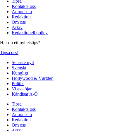
Tipsa
Kontakta oss
Annonsera
Redaktion
Om oss
Arkiv
Redaktionell policy
Har du ett nyhetstips?
Tipsa oss!
Senaste nytt
Svenskt
Kungligt
Hollywood & Världen
Politik
Vi avslöjar
Kändisar A-Ö
Tipsa
Kontakta oss
Annonsera
Redaktion
Om oss
Arkiv