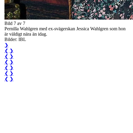
Bild 7 av 7
Pernilla Wahlgren med ex-svägerskan Jessica Wahlgren som hon
är väldigt nära än idag.
Bilder: IBL
❯
❮
❯
❮
❯
❮
❯
❮
❯
❮
❯
❮
❯