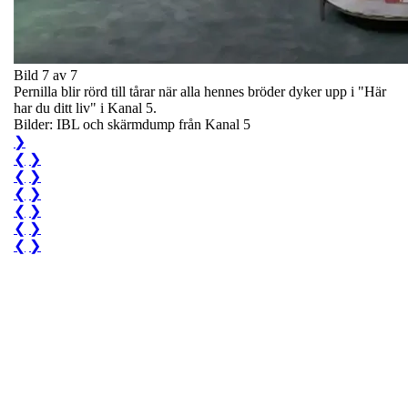
Bild 7 av 7
Pernilla blir rörd till tårar när alla hennes bröder dyker upp i "Här
har du ditt liv" i Kanal 5.
Bilder: IBL och skärmdump från Kanal 5
❯
❮
❯
❮
❯
❮
❯
❮
❯
❮
❯
❮
❯