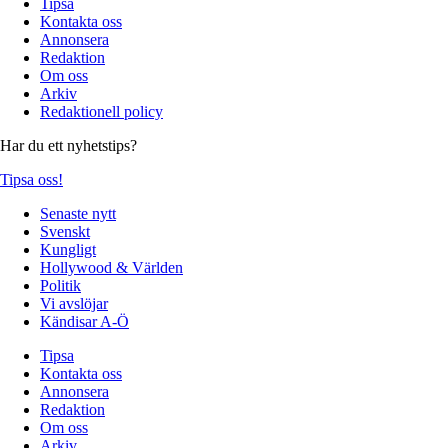
Tipsa
Kontakta oss
Annonsera
Redaktion
Om oss
Arkiv
Redaktionell policy
Har du ett nyhetstips?
Tipsa oss!
Senaste nytt
Svenskt
Kungligt
Hollywood & Världen
Politik
Vi avslöjar
Kändisar A-Ö
Tipsa
Kontakta oss
Annonsera
Redaktion
Om oss
Arkiv