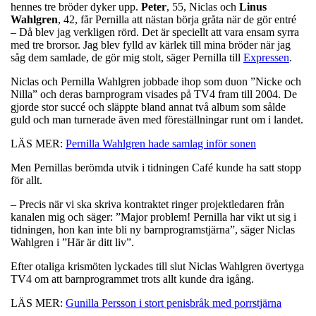
hennes tre bröder dyker upp.
Peter
, 55, Niclas och
Linus
Wahlgren
, 42, får Pernilla att nästan börja gråta när de gör entré
– Då blev jag verkligen rörd. Det är speciellt att vara ensam syrra
med tre brorsor. Jag blev fylld av kärlek till mina bröder när jag
såg dem samlade, de gör mig stolt, säger Pernilla till
Expressen
.
Niclas och Pernilla Wahlgren jobbade ihop som duon ”Nicke och
Nilla” och deras barnprogram visades på TV4 fram till 2004. De
gjorde stor succé och släppte bland annat två album som sålde
guld och man turnerade även med föreställningar runt om i landet.
LÄS MER:
Pernilla Wahlgren hade samlag inför sonen
Men Pernillas berömda utvik i tidningen Café kunde ha satt stopp
för allt.
– Precis när vi ska skriva kontraktet ringer projektledaren från
kanalen mig och säger: ”Major problem! Pernilla har vikt ut sig i
tidningen, hon kan inte bli ny barnprogramstjärna”, säger Niclas
Wahlgren i ”Här är ditt liv”.
Efter otaliga krismöten lyckades till slut Niclas Wahlgren övertyga
TV4 om att barnprogrammet trots allt kunde dra igång.
LÄS MER:
Gunilla Persson i stort penisbråk med porrstjärna