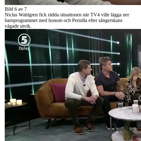
Bild 6 av 7
Niclas Wahlgren fick rädda situationen när TV4 ville lägga ner
barnprogrammet med honom och Pernilla efter sångerskans
vågade utvik.