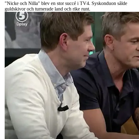
"Nicke och Nilla" blev en stor succé i TV4. Syskonduon sålde
guldskivor och turnerade land och rike runt.