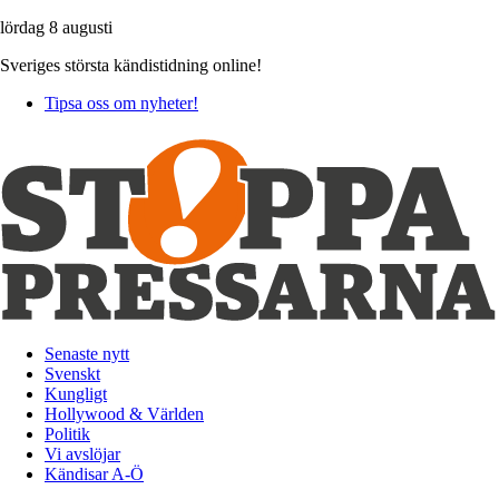
lördag 8 augusti
Sveriges största kändistidning online!
Tipsa oss om nyheter!
Senaste nytt
Svenskt
Kungligt
Hollywood & Världen
Politik
Vi avslöjar
Kändisar A-Ö