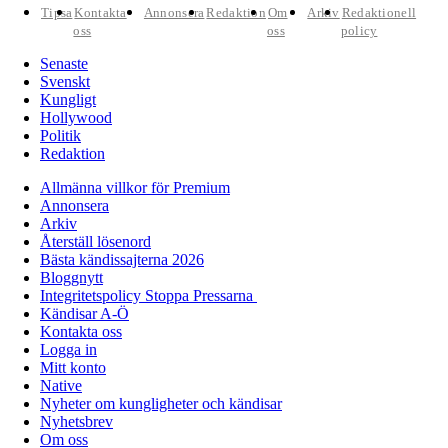
Tipsa
Kontakta
Annonsera
Redaktion
Om
Arkiv
Redaktionell
oss
oss
policy
Senaste
Svenskt
Kungligt
Hollywood
Politik
Redaktion
Allmänna villkor för Premium
Annonsera
Arkiv
Återställ lösenord
Bästa kändissajterna 2026
Bloggnytt
Integritetspolicy Stoppa Pressarna
Kändisar A-Ö
Kontakta oss
Logga in
Mitt konto
Native
Nyheter om kungligheter och kändisar
Nyhetsbrev
Om oss