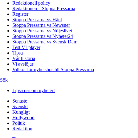
Redaktionell policy
Redaktionen – Stoppa Pressarna
Register
Stoppa Pressarna vs Hänt
Stoppa Pressarna vs Newsner
Stoppa Pressarna vs Nöjeslivet
Stoppa Pressarna vs Nyheter24
Stoppa Pressarna vs Svensk Dam
Test VI-player
Tipsa
Vår historia
Vi avslöjar
Villkor för nyhetstips till Stoppa Pressarna
Sök
Tipsa oss om nyheter!
Senaste
Svenskt
Kungligt
Hollywood
Politik
Redaktion