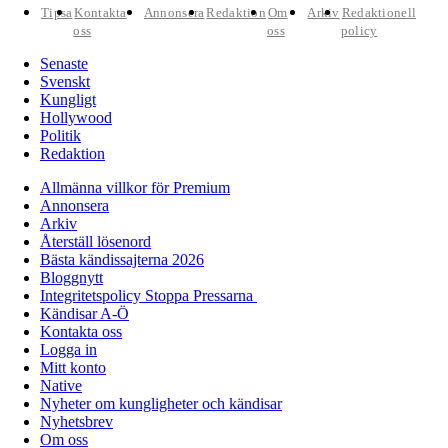
Tipsa
Kontakta
Annonsera
Redaktion
Om
Arkiv
Redaktionell
oss
oss
policy
Senaste
Svenskt
Kungligt
Hollywood
Politik
Redaktion
Allmänna villkor för Premium
Annonsera
Arkiv
Återställ lösenord
Bästa kändissajterna 2026
Bloggnytt
Integritetspolicy Stoppa Pressarna
Kändisar A-Ö
Kontakta oss
Logga in
Mitt konto
Native
Nyheter om kungligheter och kändisar
Nyhetsbrev
Om oss