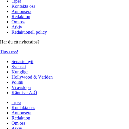
Tipsa
Kontakta oss
Annonsera
Redaktion
Om oss
Arkiv
Redaktionell policy
Har du ett nyhetstips?
Tipsa oss!
Senaste nytt
Svenskt
Kungligt
Hollywood & Världen
Politik
Vi avslöjar
Kändisar A-Ö
Tipsa
Kontakta oss
Annonsera
Redaktion
Om oss
Arkiv