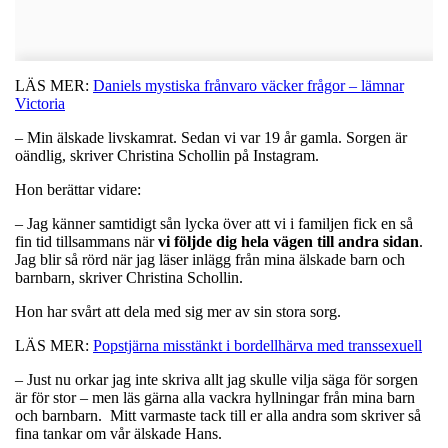
LÄS MER:
Daniels mystiska frånvaro väcker frågor – lämnar
Victoria
– Min älskade livskamrat. Sedan vi var 19 år gamla. Sorgen är
oändlig, skriver Christina Schollin på Instagram.
Hon berättar vidare:
– Jag känner samtidigt sån lycka över att vi i familjen fick en så
fin tid tillsammans när
vi följde dig hela vägen till andra sidan
.
Jag blir så rörd när jag läser inlägg från mina älskade barn och
barnbarn, skriver Christina Schollin.
Hon har svårt att dela med sig mer av sin stora sorg.
LÄS MER:
Popstjärna misstänkt i bordellhärva med transsexuell
– Just nu orkar jag inte skriva allt jag skulle vilja säga för sorgen
är för stor – men läs gärna alla vackra hyllningar från mina barn
och barnbarn. Mitt varmaste tack till er alla andra som skriver så
fina tankar om vår älskade Hans.