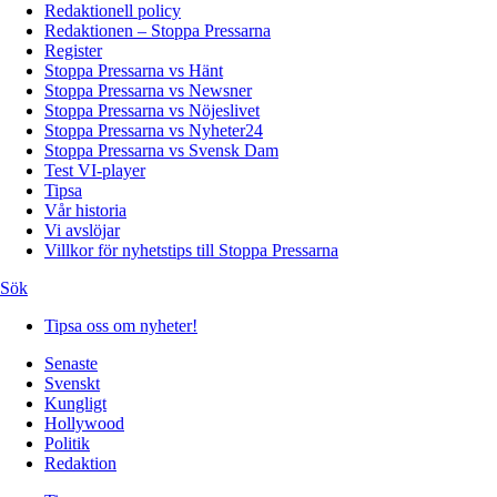
Redaktionell policy
Redaktionen – Stoppa Pressarna
Register
Stoppa Pressarna vs Hänt
Stoppa Pressarna vs Newsner
Stoppa Pressarna vs Nöjeslivet
Stoppa Pressarna vs Nyheter24
Stoppa Pressarna vs Svensk Dam
Test VI-player
Tipsa
Vår historia
Vi avslöjar
Villkor för nyhetstips till Stoppa Pressarna
Sök
Tipsa oss om nyheter!
Senaste
Svenskt
Kungligt
Hollywood
Politik
Redaktion