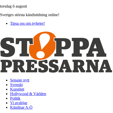
torsdag 6 augusti
Sveriges största kändistidning online!
Tipsa oss om nyheter!
Senaste nytt
Svenskt
Kungligt
Hollywood & Världen
Politik
Vi avslöjar
Kändisar A-Ö