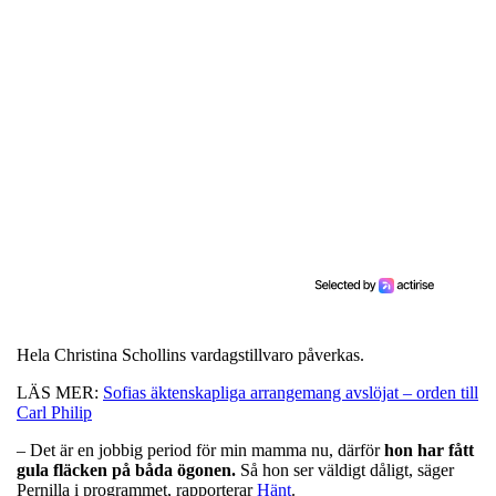
Hela Christina Schollins vardagstillvaro påverkas.
LÄS MER:
Sofias äktenskapliga arrangemang avslöjat – orden till
Carl Philip
– Det är en jobbig period för min mamma nu, därför
hon har fått
gula fläcken på båda ögonen.
Så hon ser väldigt dåligt, säger
Pernilla i programmet, rapporterar
Hänt
.