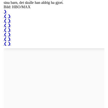
sina barn, det skulle han aldrig ha gjort.
Bild: HBO/MAX
❯
❮
❯
❮
❯
❮
❯
❮
❯
❮
❯
❮
❯
❮
❯