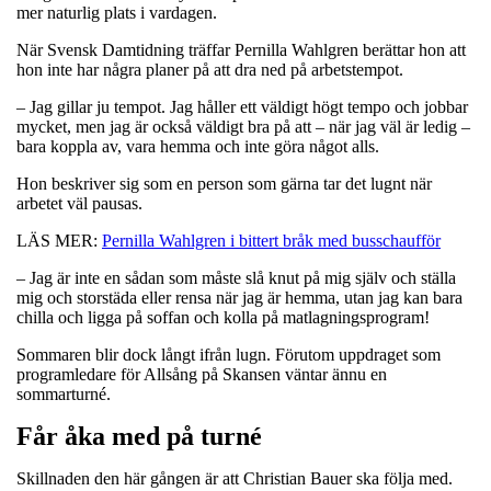
mer naturlig plats i vardagen.
När Svensk Damtidning träffar Pernilla Wahlgren berättar hon att
hon inte har några planer på att dra ned på arbetstempot.
– Jag gillar ju tempot. Jag håller ett väldigt högt tempo och jobbar
mycket, men jag är också väldigt bra på att – när jag väl är ledig –
bara koppla av, vara hemma och inte göra något alls.
Hon beskriver sig som en person som gärna tar det lugnt när
arbetet väl pausas.
LÄS MER:
Pernilla Wahlgren i bittert bråk med busschaufför
– Jag är inte en sådan som måste slå knut på mig själv och ställa
mig och storstäda eller rensa när jag är hemma, utan jag kan bara
chilla och ligga på soffan och kolla på matlagningsprogram!
Sommaren blir dock långt ifrån lugn. Förutom uppdraget som
programledare för Allsång på Skansen väntar ännu en
sommarturné.
Får åka med på turné
Skillnaden den här gången är att Christian Bauer ska följa med.