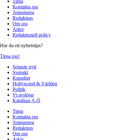
Tipsa
Kontakta oss
Annonsera
Redaktion
Om oss
Arkiv
Redaktionell policy
Har du ett nyhetstips?
Tipsa oss!
Senaste nytt
Svenskt
Kungligt
Hollywood & Världen
Politik
Vi avslöjar
Kändisar A-Ö
Tipsa
Kontakta oss
Annonsera
Redaktion
Om oss
Arkiv