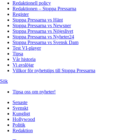
Redaktionell policy
Redaktionen – Stoppa Pressarna
Register
Stoppa Pressarna vs Hänt
Stoppa Pressarna vs Newsner
Stoppa Pressarna vs Nöjeslivet
Stoppa Pressarna vs Nyheter24
Stoppa Pressarna vs Svensk Dam
Test VI-player
Tipsa
Vår historia
Vi avslöjar
Villkor för nyhetstips till Stoppa Pressarna
Sök
Tipsa oss om nyheter!
Senaste
Svenskt
Kungligt
Hollywood
Politik
Redaktion