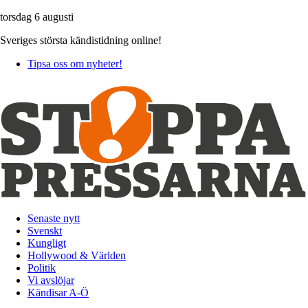
torsdag 6 augusti
Sveriges största kändistidning online!
Tipsa oss om nyheter!
Senaste nytt
Svenskt
Kungligt
Hollywood & Världen
Politik
Vi avslöjar
Kändisar A-Ö