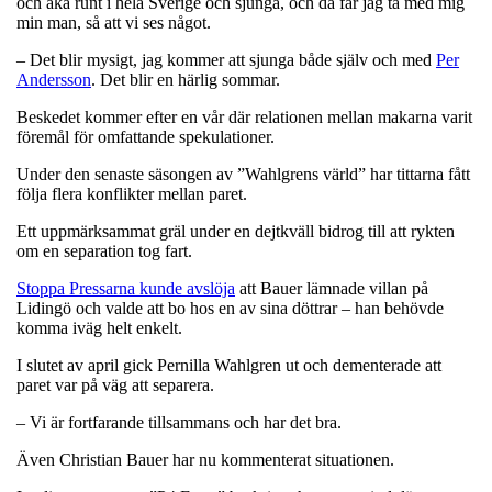
och åka runt i hela Sverige och sjunga, och då får jag ta med mig
min man, så att vi ses något.
– Det blir mysigt, jag kommer att sjunga både själv och med
Per
Andersson
. Det blir en härlig sommar.
Beskedet kommer efter en vår där relationen mellan makarna varit
föremål för omfattande spekulationer.
Under den senaste säsongen av ”Wahlgrens värld” har tittarna fått
följa flera konflikter mellan paret.
Ett uppmärksammat gräl under en dejtkväll bidrog till att rykten
om en separation tog fart.
Stoppa Pressarna kunde avslöja
att Bauer lämnade villan på
Lidingö och valde att bo hos en av sina döttrar – han behövde
komma iväg helt enkelt.
I slutet av april gick Pernilla Wahlgren ut och dementerade att
paret var på väg att separera.
– Vi är fortfarande tillsammans och har det bra.
Även Christian Bauer har nu kommenterat situationen.