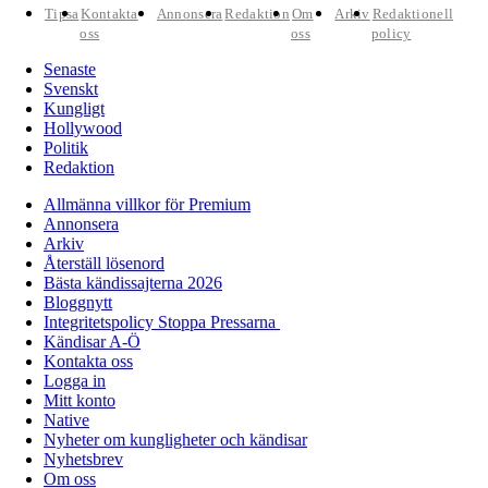
Tipsa
Kontakta
Annonsera
Redaktion
Om
Arkiv
Redaktionell
oss
oss
policy
Senaste
Svenskt
Kungligt
Hollywood
Politik
Redaktion
Allmänna villkor för Premium
Annonsera
Arkiv
Återställ lösenord
Bästa kändissajterna 2026
Bloggnytt
Integritetspolicy Stoppa Pressarna
Kändisar A-Ö
Kontakta oss
Logga in
Mitt konto
Native
Nyheter om kungligheter och kändisar
Nyhetsbrev
Om oss