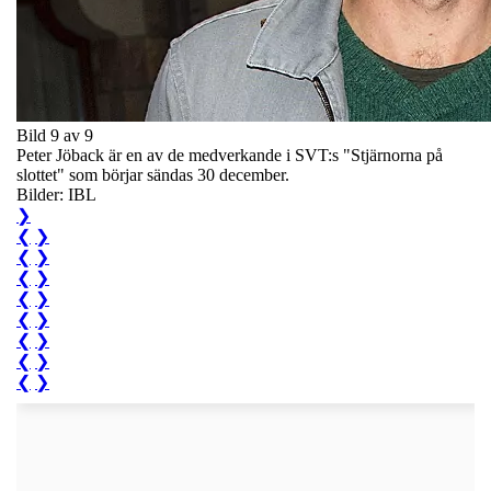
Bild 9 av 9
Peter Jöback är en av de medverkande i SVT:s "Stjärnorna på
slottet" som börjar sändas 30 december.
Bilder: IBL
❯
❮
❯
❮
❯
❮
❯
❮
❯
❮
❯
❮
❯
❮
❯
❮
❯