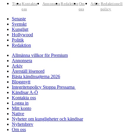
Tipsa
Kontakta
Annonsera
Redaktion
Om
Arkiv
Redaktionell
oss
oss
policy
Senaste
Svenskt
Kungligt
Hollywood
Politik
Redaktion
Allmänna villkor för Premium
Annonsera
Arkiv
Återställ lösenord
Bästa kändissajterna 2026
Bloggnytt
Integritetspolicy Stoppa Pressarna
Kändisar A-Ö
Kontakta oss
Logga in
Mitt konto
Native
Nyheter om kungligheter och kändisar
Nyhetsbrev
Om oss