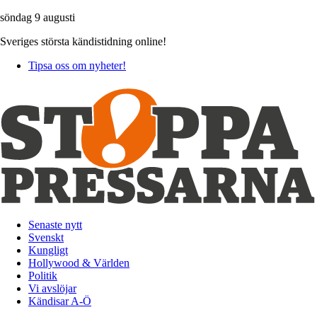
söndag 9 augusti
Sveriges största kändistidning online!
Tipsa oss om nyheter!
Senaste nytt
Svenskt
Kungligt
Hollywood & Världen
Politik
Vi avslöjar
Kändisar A-Ö