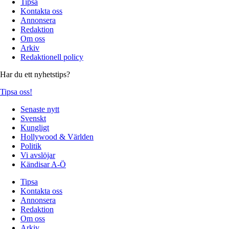
Tipsa
Kontakta oss
Annonsera
Redaktion
Om oss
Arkiv
Redaktionell policy
Har du ett nyhetstips?
Tipsa oss!
Senaste nytt
Svenskt
Kungligt
Hollywood & Världen
Politik
Vi avslöjar
Kändisar A-Ö
Tipsa
Kontakta oss
Annonsera
Redaktion
Om oss
Arkiv