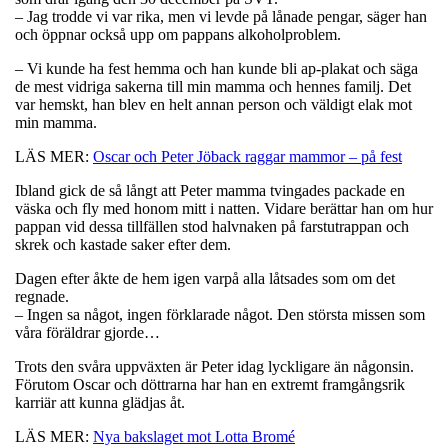
– Jag trodde vi var rika, men vi levde på lånade pengar, säger han
och öppnar också upp om pappans alkoholproblem.
– Vi kunde ha fest hemma och han kunde bli ap-plakat och säga
de mest vidriga sakerna till min mamma och hennes familj. Det
var hemskt, han blev en helt annan person och väldigt elak mot
min mamma.
LÄS MER:
Oscar och Peter Jöback raggar mammor – på fest
Ibland gick de så långt att Peter mamma tvingades packade en
väska och fly med honom mitt i natten. Vidare berättar han om hur
pappan vid dessa tillfällen stod halvnaken på farstutrappan och
skrek och kastade saker efter dem.
Dagen efter åkte de hem igen varpå alla låtsades som om det
regnade.
– Ingen sa något, ingen förklarade något. Den största missen som
våra föräldrar gjorde…
Trots den svåra uppväxten är Peter idag lyckligare än någonsin.
Förutom Oscar och döttrarna har han en extremt framgångsrik
karriär att kunna glädjas åt.
LÄS MER:
Nya bakslaget mot Lotta Bromé