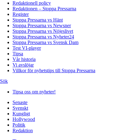
Redaktionell policy
Redaktionen – Stoppa Pressarna
Register
Stoppa Pressarna vs Hänt
Stoppa Pressarna vs Newsner
Stoppa Pressarna vs Nöjeslivet
Stoppa Pressarna vs Nyheter24
Stoppa Pressarna vs Svensk Dam
Test VI-player
Tipsa
Vår historia
Vi avslöjar
Villkor för nyhetstips till Stoppa Pressarna
Sök
Tipsa oss om nyheter!
Senaste
Svenskt
Kungligt
Hollywood
Politik
Redaktion