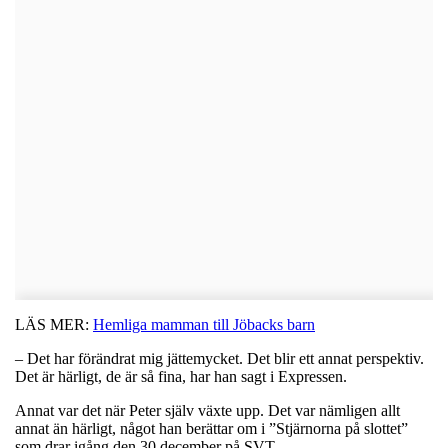
LÄS MER:
Hemliga mamman till Jöbacks barn
– Det har förändrat mig jättemycket. Det blir ett annat perspektiv.
Det är härligt, de är så fina, har han sagt i Expressen.
Annat var det när Peter själv växte upp. Det var nämligen allt
annat än härligt, något han berättar om i ”Stjärnorna på slottet”
som drar igång den 30 december på SVT.