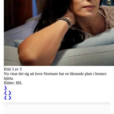
Bild 3 av 3
Nu visar det sig att även Stormare har en liknande plats i hennes
hjärta.
Bilder: IBL
❯
❮
❯
❮
❯