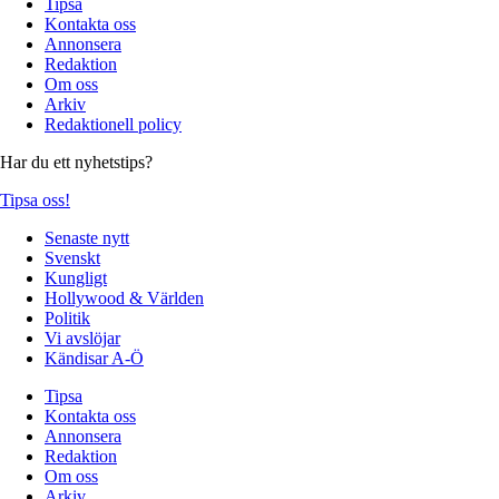
Tipsa
Kontakta oss
Annonsera
Redaktion
Om oss
Arkiv
Redaktionell policy
Har du ett nyhetstips?
Tipsa oss!
Senaste nytt
Svenskt
Kungligt
Hollywood & Världen
Politik
Vi avslöjar
Kändisar A-Ö
Tipsa
Kontakta oss
Annonsera
Redaktion
Om oss
Arkiv