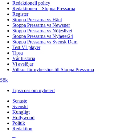
Redaktionell policy
Redaktionen – Stoppa Pressarna
Register
Stoppa Pressarna vs Hänt
Stoppa Pressarna vs Newsner
Stoppa Pressarna vs Nöjeslivet
Stoppa Pressarna vs Nyheter24
Stoppa Pressarna vs Svensk Dam
Test VI-player
Tipsa
Vår historia
Vi avslöjar
Villkor för nyhetstips till Stoppa Pressarna
Sök
Tipsa oss om nyheter!
Senaste
Svenskt
Kungligt
Hollywood
Politik
Redaktion