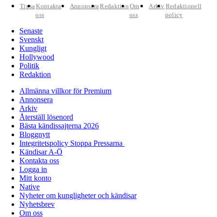
Tipsa
Kontakta
Annonsera
Redaktion
Om
Arkiv
Redaktionell
oss
oss
policy
Senaste
Svenskt
Kungligt
Hollywood
Politik
Redaktion
Allmänna villkor för Premium
Annonsera
Arkiv
Återställ lösenord
Bästa kändissajterna 2026
Bloggnytt
Integritetspolicy Stoppa Pressarna
Kändisar A-Ö
Kontakta oss
Logga in
Mitt konto
Native
Nyheter om kungligheter och kändisar
Nyhetsbrev
Om oss