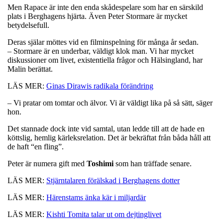
Men Rapace är inte den enda skådespelare som har en särskild
plats i Berghagens hjärta. Även Peter Stormare är mycket
betydelsefull.
Deras själar möttes vid en filminspelning för många år sedan.
– Stormare är en underbar, väldigt klok man. Vi har mycket
diskussioner om livet, existentiella frågor och Hälsingland, har
Malin berättat.
LÄS MER:
Ginas Dirawis radikala förändring
– Vi pratar om tomtar och älvor. Vi är väldigt lika på så sätt, säger
hon.
Det stannade dock inte vid samtal, utan ledde till att de hade en
köttslig, hemlig kärleksrelation. Det är bekräftat från båda håll att
de haft “en fling”.
Peter är numera gift med
Toshimi
som han träffade senare.
LÄS MER:
Stjärntalaren förälskad i Berghagens dotter
LÄS MER:
Härenstams änka kär i miljardär
LÄS MER:
Kishti Tomita talar ut om dejtinglivet