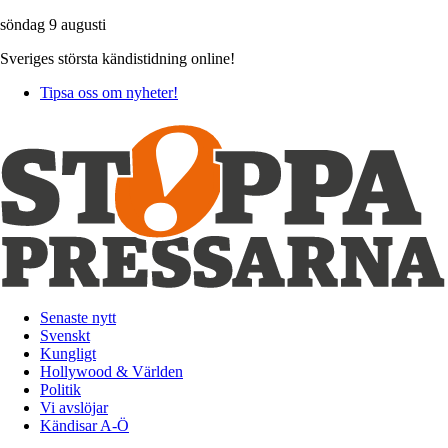
söndag 9 augusti
Sveriges största kändistidning online!
Tipsa oss om nyheter!
Senaste nytt
Svenskt
Kungligt
Hollywood & Världen
Politik
Vi avslöjar
Kändisar A-Ö