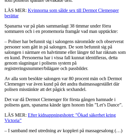
som polisens spanare bevakade den.
LÄS MER:
Kvinnorna som sålde sex till Dermot Clemenger
berättar
Spanarna var på plats sammanlagt 38 timmar under förra
sommaren och i en promemoria framgår vad man upptäckte:
– Poliser har befunnit sig i salongens närområde och observerat
personer som gått in på salongen. De som befunnit sig på
salongen i närmare en halvtimme eller längre tid har räknats som
en kund. Personerna har i vissa fall kunnat identifieras, detta
genom slagningar i polisens system på
registreringsnummer/bilägare och passbilder.
Av alla som besökte salongen var 80 procent män och Dermot
Clemenger var även kund på det andra thaimassagestället där
polisen misstänkte att det pågick sexhandel.
Det var då Dermot Clemenger för första gången hamnade i
polisens garn, spanarna kände igen honom från ”Let’s Dance”.
LÄS MER:
Efter kidnappningshotet: ”Ökad säkerhet kring
Victoria”
– I samband med utredning av koppleri på massagesalong (…)