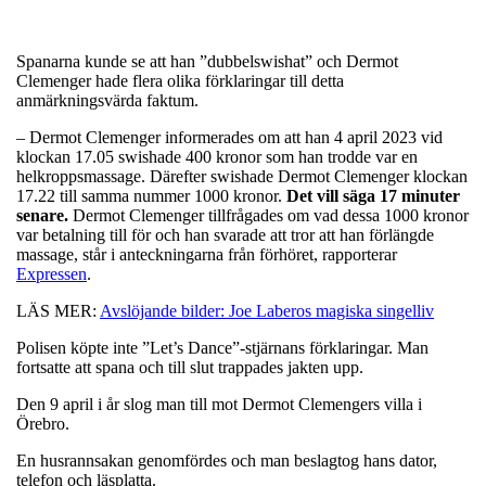
Spanarna kunde se att han ”dubbelswishat” och Dermot
Clemenger hade flera olika förklaringar till detta
anmärkningsvärda faktum.
– Dermot Clemenger informerades om att han 4 april 2023 vid
klockan 17.05 swishade 400 kronor som han trodde var en
helkroppsmassage. Därefter swishade Dermot Clemenger klockan
17.22 till samma nummer 1000 kronor.
Det vill säga 17 minuter
senare.
Dermot Clemenger tillfrågades om vad dessa 1000 kronor
var betalning till för och han svarade att tror att han förlängde
massage, står i anteckningarna från förhöret, rapporterar
Expressen
.
LÄS MER:
Avslöjande bilder: Joe Laberos magiska singelliv
Polisen köpte inte ”Let’s Dance”-stjärnans förklaringar. Man
fortsatte att spana och till slut trappades jakten upp.
Den 9 april i år slog man till mot Dermot Clemengers villa i
Örebro.
En husrannsakan genomfördes och man beslagtog hans dator,
telefon och läsplatta.