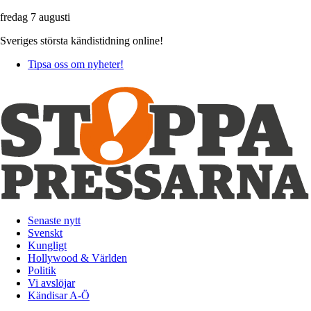
fredag 7 augusti
Sveriges största kändistidning online!
Tipsa oss om nyheter!
Senaste nytt
Svenskt
Kungligt
Hollywood & Världen
Politik
Vi avslöjar
Kändisar A-Ö