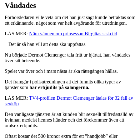
Våndades
Förhörsledaren ville veta om det han just sagt kunde betraktas som
ett erkännande, något som var helt avgörande för utredningen.
LÄS MER:
Nära vännen om prinsessan Birgittas sista tid
– Det är så han vill att detta ska uppfattas.
Nu började Dermot Clemenger tala fritt ur hjärtat, han våndades
över sitt beteende.
Spelet var över och i mars nästa år ska rättegången hållas.
Det framgår i polisutredningen att det funnits olika typer av
tjänster som
har erbjudits på salongerna.
LÄS MER:
TV4-profilen Dermot Clemenger åtalas för 32 fall av
sexköp
Den vanligaste tjänsten är att kunden blir sexuellt tillfredsställd av
kvinnan medelst hennes händer och det förekommer även att
oralsex erbjudits.
Oftast kostar det 500 kronor extra för ett ”handjobb” eller