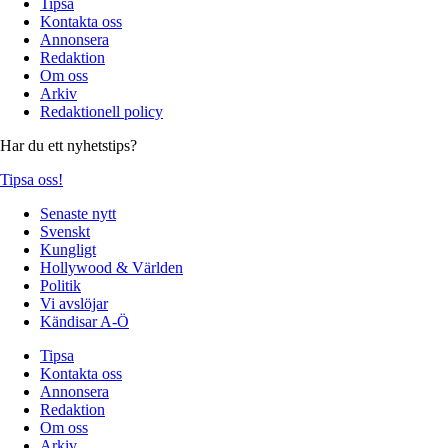
Tipsa
Kontakta oss
Annonsera
Redaktion
Om oss
Arkiv
Redaktionell policy
Har du ett nyhetstips?
Tipsa oss!
Senaste nytt
Svenskt
Kungligt
Hollywood & Världen
Politik
Vi avslöjar
Kändisar A-Ö
Tipsa
Kontakta oss
Annonsera
Redaktion
Om oss
Arkiv