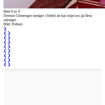
Bild 9 av 9
Dermot Clemenger medger i förhör att han köpt sex på flera
salonger.
Bild: Polisen
❯
❮
❯
❮
❯
❮
❯
❮
❯
❮
❯
❮
❯
❮
❯
❮
❯