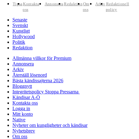
Tipsa
Kontakta
Annonsera
Redaktion
Om
Arkiv
Redaktionell
oss
oss
policy
Senaste
Svenskt
Kungligt
Hollywood
Politik
Redaktion
Allmänna villkor för Premium
Annonsera
Arkiv
Återställ lösenord
Bästa kändissajterna 2026
Bloggnytt
Integritetspolicy Stoppa Pressarna
Kändisar A-Ö
Kontakta oss
Logga in
Mitt konto
Native
Nyheter om kungligheter och kändisar
Nyhetsbrev
Om oss