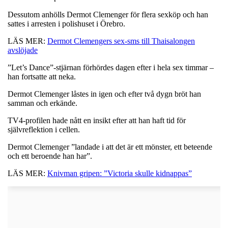
Dessutom anhölls Dermot Clemenger för flera sexköp och han
sattes i arresten i polishuset i Örebro.
LÄS MER:
Dermot Clemengers sex-sms till Thaisalongen
avslöjade
”Let’s Dance”-stjärnan förhördes dagen efter i hela sex timmar –
han fortsatte att neka.
Dermot Clemenger låstes in igen och efter två dygn bröt han
samman och erkände.
TV4-profilen hade nått en insikt efter att han haft tid för
självreflektion i cellen.
Dermot Clemenger ”landade i att det är ett mönster, ett beteende
och ett beroende han har”.
LÄS MER:
Knivman gripen: ”Victoria skulle kidnappas”