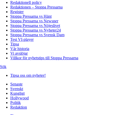
Redaktionell policy
Redaktionen – Stoppa Pressarna
Register
Stoppa Pressarna vs Hänt
Stoppa Pressarna vs Newsner
Stoppa Pressarna vs Nöjeslivet
Stoppa Pressarna vs Nyheter24
Stoppa Pressarna vs Svensk Dam
Test VI-player
Tipsa
Vår historia
Vi avslöjar
Villkor för nyhetstips till Stoppa Pressarna
Sök
Tipsa oss om nyheter!
Senaste
Svenskt
Kungligt
Hollywood
Politik
Redaktion