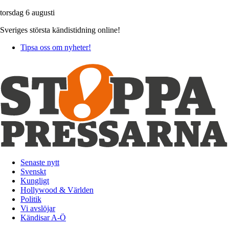
torsdag 6 augusti
Sveriges största kändistidning online!
Tipsa oss om nyheter!
Senaste nytt
Svenskt
Kungligt
Hollywood & Världen
Politik
Vi avslöjar
Kändisar A-Ö