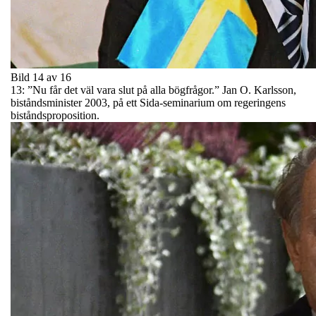
Bild 14 av 16
13: ”Nu får det väl vara slut på alla bögfrågor.” Jan O. Karlsson,
biståndsminister 2003, på ett Sida-seminarium om regeringens
biståndsproposition.