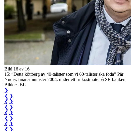
Bild 16 av 16
15: ”Detta köttberg av 40-talister som vi 60-talister ska föda” Pär
Nuder, finansmininster 2004, under ett frukostmöte på SE-banken.
Bilder: IBL
❯
❮
❯
❮
❯
❮
❯
❮
❯
❮
❯
❮
❯
❮
❯