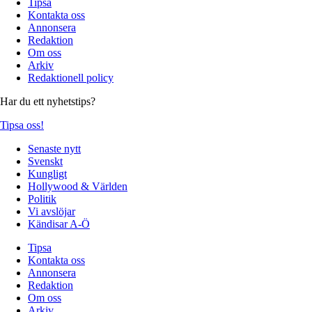
Tipsa
Kontakta oss
Annonsera
Redaktion
Om oss
Arkiv
Redaktionell policy
Har du ett nyhetstips?
Tipsa oss!
Senaste nytt
Svenskt
Kungligt
Hollywood & Världen
Politik
Vi avslöjar
Kändisar A-Ö
Tipsa
Kontakta oss
Annonsera
Redaktion
Om oss
Arkiv