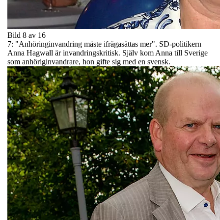
Bild 8 av 16
7: "Anhöringinvandring måste ifrågasättas mer". SD-politikern
Anna Hagwall är invandringskritisk. Själv kom Anna till Sverige
som anhöriginvandrare, hon gifte sig med en svensk.