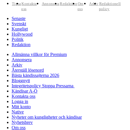
Tipsa
Kontakta
Annonsera
Redaktion
Om
Arkiv
Redaktionell
oss
oss
policy
Senaste
Svenskt
Kungligt
Hollywood
Politik
Redaktion
Allmänna villkor för Premium
Annonsera
Arkiv
Återställ lösenord
Bästa kändissajterna 2026
Bloggnytt
Integritetspolicy Stoppa Pressarna
Kändisar A-Ö
Kontakta oss
Logga in
Mitt konto
Native
Nyheter om kungligheter och kändisar
Nyhetsbrev
Om oss