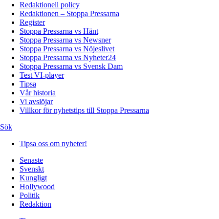
Redaktionell policy
Redaktionen – Stoppa Pressarna
Register
Stoppa Pressarna vs Hänt
Stoppa Pressarna vs Newsner
Stoppa Pressarna vs Nöjeslivet
Stoppa Pressarna vs Nyheter24
Stoppa Pressarna vs Svensk Dam
Test VI-player
Tipsa
Vår historia
Vi avslöjar
Villkor för nyhetstips till Stoppa Pressarna
Sök
Tipsa oss om nyheter!
Senaste
Svenskt
Kungligt
Hollywood
Politik
Redaktion