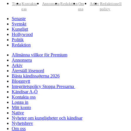
Tipsa
Kontakta
Annonsera
Redaktion
Om
Arkiv
Redaktionell
oss
oss
policy
Senaste
Svenskt
Kungligt
Hollywood
Politik
Redaktion
Allmänna villkor för Premium
Annonsera
Arkiv
Återställ lösenord
Bästa kändissajterna 2026
Bloggnytt
Integritetspolicy Stoppa Pressarna
Kändisar A-Ö
Kontakta oss
Logga in
Mitt konto
Native
Nyheter om kungligheter och kändisar
Nyhetsbrev
Om oss