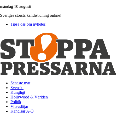
måndag 10 augusti
Sveriges största kändistidning online!
Tipsa oss om nyheter!
Senaste nytt
Svenskt
Kungligt
Hollywood & Världen
Politik
Vi avslöjar
Kändisar A-Ö