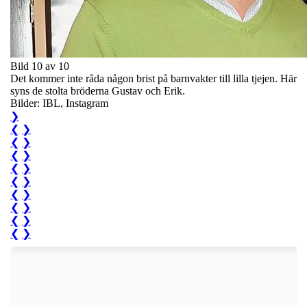
Bild 10 av 10
Det kommer inte råda någon brist på barnvakter till lilla tjejen. Här
syns de stolta bröderna Gustav och Erik.
Bilder: IBL, Instagram
❯
❮
❯
❮
❯
❮
❯
❮
❯
❮
❯
❮
❯
❮
❯
❮
❯
❮
❯