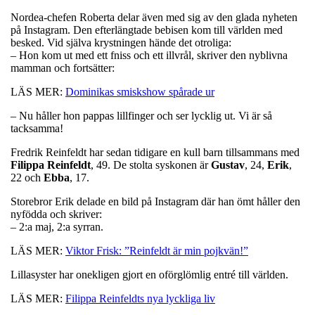
Nordea-chefen Roberta delar även med sig av den glada nyheten
på Instagram. Den efterlängtade bebisen kom till världen med
besked. Vid själva krystningen hände det otroliga:
– Hon kom ut med ett fniss och ett illvrål, skriver den nyblivna
mamman och fortsätter:
LÄS MER:
Dominikas smiskshow spårade ur
– Nu håller hon pappas lillfinger och ser lycklig ut. Vi är så
tacksamma!
Fredrik Reinfeldt har sedan tidigare en kull barn tillsammans med
Filippa Reinfeldt
, 49. De stolta syskonen är
Gustav
, 24,
Erik
,
22 och
Ebba
, 17.
Storebror Erik delade en bild på Instagram där han ömt håller den
nyfödda och skriver:
– 2:a maj, 2:a syrran.
LÄS MER:
Viktor Frisk: ”Reinfeldt är min pojkvän!”
Lillasyster har onekligen gjort en oförglömlig entré till världen.
LÄS MER:
Filippa Reinfeldts nya lyckliga liv