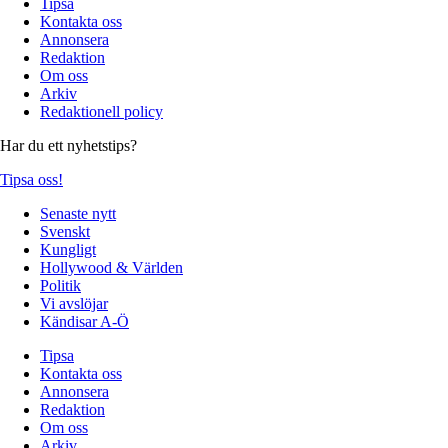
Tipsa
Kontakta oss
Annonsera
Redaktion
Om oss
Arkiv
Redaktionell policy
Har du ett nyhetstips?
Tipsa oss!
Senaste nytt
Svenskt
Kungligt
Hollywood & Världen
Politik
Vi avslöjar
Kändisar A-Ö
Tipsa
Kontakta oss
Annonsera
Redaktion
Om oss
Arkiv