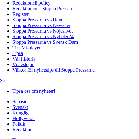
Redaktionell policy
Redaktionen – Stoppa Pressarna
Register
Stoppa Pressarna vs Hänt
Stoppa Pressarna vs Newsner
Stoppa Pressarna vs Nöjeslivet
Stoppa Pressarna vs Nyheter24
Stoppa Pressarna vs Svensk Dam
Test VI-player
Tipsa
Vår historia
Vi avslöjar
Villkor för nyhetstips till Stoppa Pressarna
Sök
Tipsa oss om nyheter!
Senaste
Svenskt
Kungligt
Hollywood
Politik
Redaktion