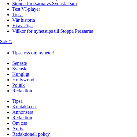
Stoppa Pressarna vs Svensk Dam
Test VI-player
Tipsa
Vår historia
Vi avslöjar
Villkor för nyhetstips till Stoppa Pressarna
Sök
Tipsa oss om nyheter!
Senaste
Svenskt
Kungligt
Hollywood
Politik
Redaktion
Tipsa
Kontakta oss
Annonsera
Redaktion
Om oss
Arkiv
Redaktionell policy