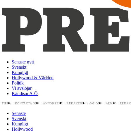
Senaste nytt
Svenskt
Kungligt
Hollywood & Världen
Politik
Vi avslöjar
Kändisar A-Ö
TIPSA
KONTAKTA OSS
ANNONSERA
REDAKTION
OM OSS
ARKIV
REDAK
Senaste
Svenskt
Kungligt
Hollywood