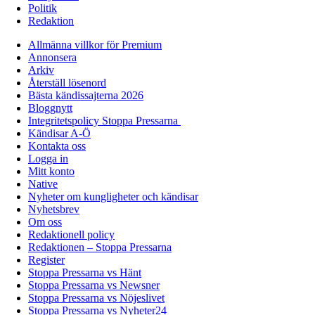
Politik
Redaktion
Allmänna villkor för Premium
Annonsera
Arkiv
Återställ lösenord
Bästa kändissajterna 2026
Bloggnytt
Integritetspolicy Stoppa Pressarna
Kändisar A-Ö
Kontakta oss
Logga in
Mitt konto
Native
Nyheter om kungligheter och kändisar
Nyhetsbrev
Om oss
Redaktionell policy
Redaktionen – Stoppa Pressarna
Register
Stoppa Pressarna vs Hänt
Stoppa Pressarna vs Newsner
Stoppa Pressarna vs Nöjeslivet
Stoppa Pressarna vs Nyheter24