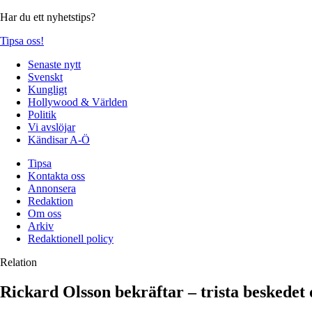
Har du ett nyhetstips?
Tipsa oss!
Senaste nytt
Svenskt
Kungligt
Hollywood & Världen
Politik
Vi avslöjar
Kändisar A-Ö
Tipsa
Kontakta oss
Annonsera
Redaktion
Om oss
Arkiv
Redaktionell policy
Relation
Rickard Olsson bekräftar – trista beskedet