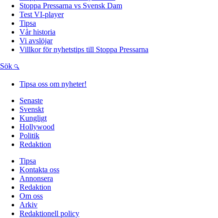
Stoppa Pressarna vs Svensk Dam
Test VI-player
Tipsa
Vår historia
Vi avslöjar
Villkor för nyhetstips till Stoppa Pressarna
Sök
Tipsa oss om nyheter!
Senaste
Svenskt
Kungligt
Hollywood
Politik
Redaktion
Tipsa
Kontakta oss
Annonsera
Redaktion
Om oss
Arkiv
Redaktionell policy