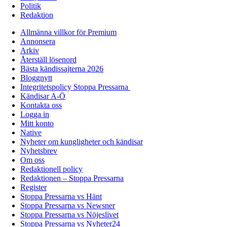
Politik
Redaktion
Allmänna villkor för Premium
Annonsera
Arkiv
Återställ lösenord
Bästa kändissajterna 2026
Bloggnytt
Integritetspolicy Stoppa Pressarna
Kändisar A-Ö
Kontakta oss
Logga in
Mitt konto
Native
Nyheter om kungligheter och kändisar
Nyhetsbrev
Om oss
Redaktionell policy
Redaktionen – Stoppa Pressarna
Register
Stoppa Pressarna vs Hänt
Stoppa Pressarna vs Newsner
Stoppa Pressarna vs Nöjeslivet
Stoppa Pressarna vs Nyheter24