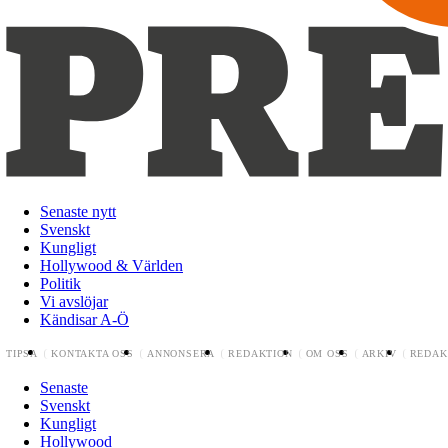
Senaste nytt
Svenskt
Kungligt
Hollywood & Världen
Politik
Vi avslöjar
Kändisar A-Ö
TIPSA
KONTAKTA OSS
ANNONSERA
REDAKTION
OM OSS
ARKIV
REDAK
Senaste
Svenskt
Kungligt
Hollywood