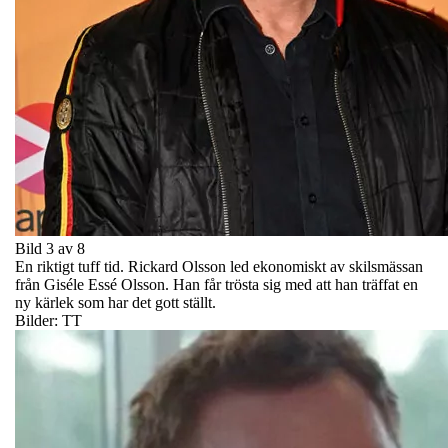
Bild 3 av 8
En riktigt tuff tid. Rickard Olsson led ekonomiskt av skilsmässan
från Giséle Essé Olsson. Han får trösta sig med att han träffat en
ny kärlek som har det gott ställt.
Bilder: TT