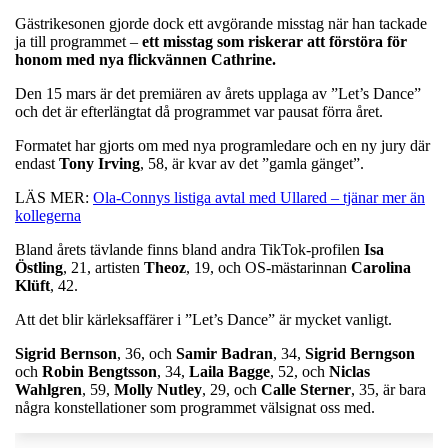
Gästrikesonen gjorde dock ett avgörande misstag när han tackade
ja till programmet –
ett misstag som riskerar att förstöra för
honom med nya flickvännen Cathrine.
Den 15 mars är det premiären av årets upplaga av ”Let’s Dance”
och det är efterlängtat då programmet var pausat förra året.
Formatet har gjorts om med nya programledare och en ny jury där
endast
Tony
Irving
, 58, är kvar av det ”gamla gänget”.
LÄS MER:
Ola-Connys listiga avtal med Ullared – tjänar mer än
kollegerna
Bland årets tävlande finns bland andra TikTok-profilen
Isa
Östling
, 21, artisten
Theoz
, 19, och OS-mästarinnan
Carolina
Klüft
, 42.
Att det blir kärleksaffärer i ”Let’s Dance” är mycket vanligt.
Sigrid
Bernson
, 36, och
Samir
Badran
, 34,
Sigrid
Berngson
och
Robin
Bengtsson
, 34,
Laila
Bagge
, 52, och
Niclas
Wahlgren
, 59,
Molly
Nutley
, 29, och
Calle
Sterner
, 35, är bara
några konstellationer som programmet välsignat oss med.