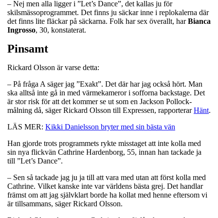
– Nej men alla ligger i ”Let’s Dance”, det kallas ju för
skilsmässoprogrammet. Det finns ju säckar inne i replokalerna där
det finns lite fläckar på säckarna. Folk har sex överallt, har
Bianca
Ingrosso
, 30, konstaterat.
Pinsamt
Rickard Olsson är varse detta:
– På fråga A säger jag ”Exakt”. Det där har jag också hört. Man
ska alltså inte gå in med värmekameror i sofforna backstage. Det
är stor risk för att det kommer se ut som en Jackson Pollock-
målning då, säger Rickard Olsson till Expressen, rapporterar
Hänt
.
LÄS MER:
Kikki Danielsson bryter med sin bästa vän
Han gjorde trots programmets rykte misstaget att inte kolla med
sin nya flickvän Cathrine Hardenborg, 55, innan han tackade ja
till ”Let’s Dance”.
– Sen så tackade jag ju ja till att vara med utan att först kolla med
Cathrine. Vilket kanske inte var världens bästa grej. Det handlar
främst om att jag självklart borde ha kollat med henne eftersom vi
är tillsammans, säger Rickard Olsson.