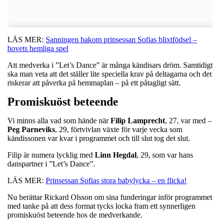
LÄS MER:
Sanningen bakom prinsessan Sofias blixtfödsel –
hovets hemliga spel
Att medverka i ”Let’s Dance” är många kändisars dröm. Samtidigt
ska man veta att det ställer lite speciella krav på deltagarna och det
riskerar att påverka på hemmaplan – på ett påtagligt sätt.
Promiskuöst beteende
Vi minns alla vad som hände när
Filip
Lamprecht
, 27, var med –
Peg
Parneviks
, 29, förtvivlan växte för varje vecka som
kändissonen var kvar i programmet och till slut tog det slut.
Filip är numera lycklig med
Linn
Hegdal
, 29, som var hans
danspartner i ”Let’s Dance”.
LÄS MER:
Prinsessan Sofias stora babylycka – en flicka!
Nu berättar Rickard Olsson om sina funderingar inför programmet
med tanke på att dess format tycks locka fram ett synnerligen
promiskuöst beteende hos de medverkande.