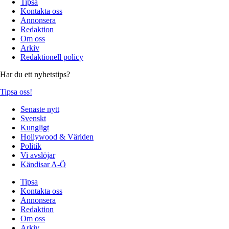
Tipsa
Kontakta oss
Annonsera
Redaktion
Om oss
Arkiv
Redaktionell policy
Har du ett nyhetstips?
Tipsa oss!
Senaste nytt
Svenskt
Kungligt
Hollywood & Världen
Politik
Vi avslöjar
Kändisar A-Ö
Tipsa
Kontakta oss
Annonsera
Redaktion
Om oss
Arkiv