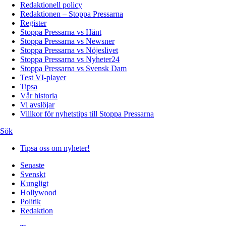
Redaktionell policy
Redaktionen – Stoppa Pressarna
Register
Stoppa Pressarna vs Hänt
Stoppa Pressarna vs Newsner
Stoppa Pressarna vs Nöjeslivet
Stoppa Pressarna vs Nyheter24
Stoppa Pressarna vs Svensk Dam
Test VI-player
Tipsa
Vår historia
Vi avslöjar
Villkor för nyhetstips till Stoppa Pressarna
Sök
Tipsa oss om nyheter!
Senaste
Svenskt
Kungligt
Hollywood
Politik
Redaktion