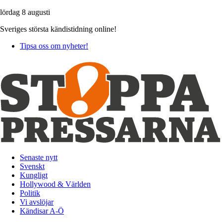
lördag 8 augusti
Sveriges största kändistidning online!
Tipsa oss om nyheter!
Senaste nytt
Svenskt
Kungligt
Hollywood & Världen
Politik
Vi avslöjar
Kändisar A-Ö