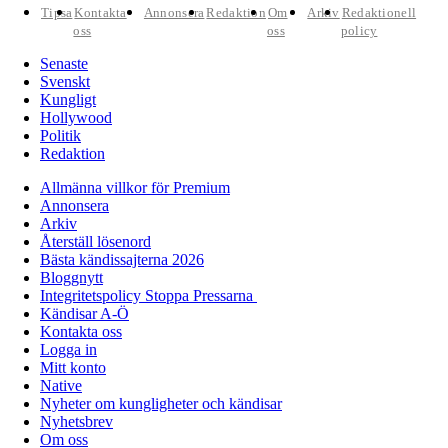
Tipsa
Kontakta
Annonsera
Redaktion
Om
Arkiv
Redaktionell
oss
oss
policy
Senaste
Svenskt
Kungligt
Hollywood
Politik
Redaktion
Allmänna villkor för Premium
Annonsera
Arkiv
Återställ lösenord
Bästa kändissajterna 2026
Bloggnytt
Integritetspolicy Stoppa Pressarna
Kändisar A-Ö
Kontakta oss
Logga in
Mitt konto
Native
Nyheter om kungligheter och kändisar
Nyhetsbrev
Om oss