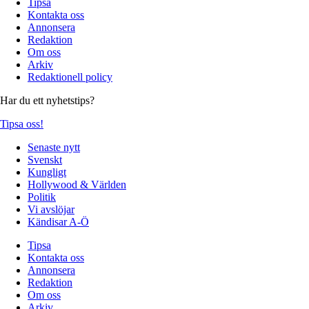
Tipsa
Kontakta oss
Annonsera
Redaktion
Om oss
Arkiv
Redaktionell policy
Har du ett nyhetstips?
Tipsa oss!
Senaste nytt
Svenskt
Kungligt
Hollywood & Världen
Politik
Vi avslöjar
Kändisar A-Ö
Tipsa
Kontakta oss
Annonsera
Redaktion
Om oss
Arkiv