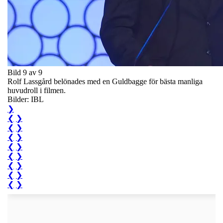
Bild 9 av 9
Rolf Lassgård belönades med en Guldbagge för bästa manliga
huvudroll i filmen.
Bilder: IBL
❯
❮
❯
❮
❯
❮
❯
❮
❯
❮
❯
❮
❯
❮
❯
❮
❯