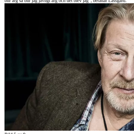
blir arg så blir jag jävligt arg och det blev jag", berättar Lassgård.