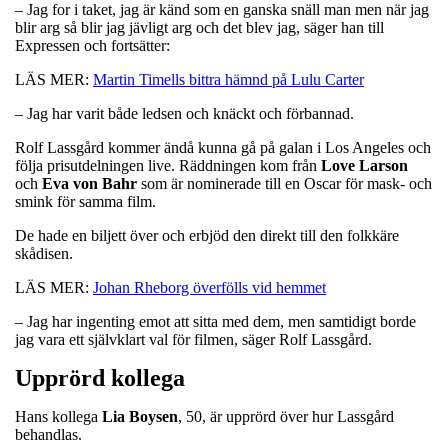
– Jag for i taket, jag är känd som en ganska snäll man men när jag
blir arg så blir jag jävligt arg och det blev jag, säger han till
Expressen och fortsätter:
LÄS MER:
Martin Timells bittra hämnd på Lulu Carter
– Jag har varit både ledsen och knäckt och förbannad.
Rolf Lassgård kommer ändå kunna gå på galan i Los Angeles och
följa prisutdelningen live. Räddningen kom från
Love Larson
och
Eva von Bahr
som är nominerade till en Oscar för mask- och
smink för samma film.
De hade en biljett över och erbjöd den direkt till den folkkäre
skådisen.
LÄS MER:
Johan Rheborg överfölls vid hemmet
– Jag har ingenting emot att sitta med dem, men samtidigt borde
jag vara ett självklart val för filmen, säger Rolf Lassgård.
Upprörd kollega
Hans kollega
Lia Boysen
, 50, är
upprörd över hur Lassgård
behandlas.