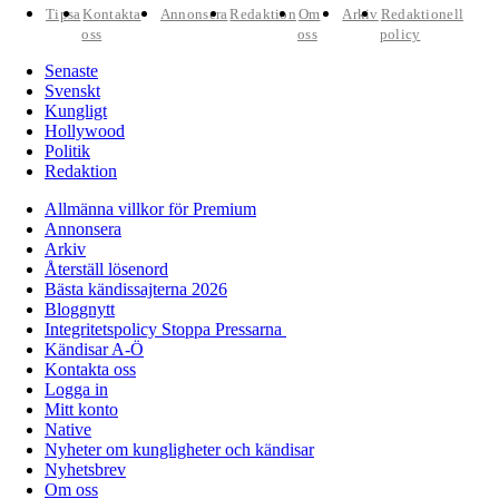
Tipsa
Kontakta
Annonsera
Redaktion
Om
Arkiv
Redaktionell
oss
oss
policy
Senaste
Svenskt
Kungligt
Hollywood
Politik
Redaktion
Allmänna villkor för Premium
Annonsera
Arkiv
Återställ lösenord
Bästa kändissajterna 2026
Bloggnytt
Integritetspolicy Stoppa Pressarna
Kändisar A-Ö
Kontakta oss
Logga in
Mitt konto
Native
Nyheter om kungligheter och kändisar
Nyhetsbrev
Om oss