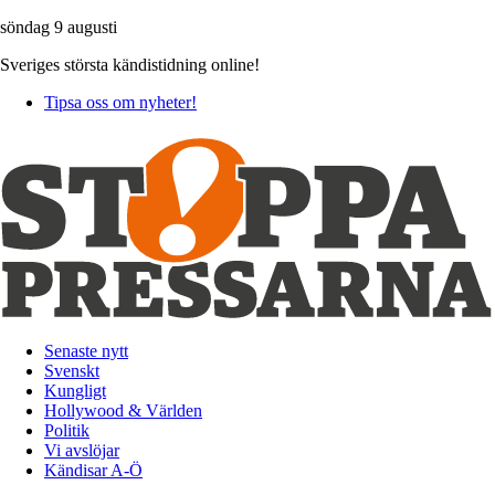
söndag 9 augusti
Sveriges största kändistidning online!
Tipsa oss om nyheter!
Senaste nytt
Svenskt
Kungligt
Hollywood & Världen
Politik
Vi avslöjar
Kändisar A-Ö