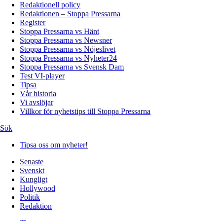
Redaktionell policy
Redaktionen – Stoppa Pressarna
Register
Stoppa Pressarna vs Hänt
Stoppa Pressarna vs Newsner
Stoppa Pressarna vs Nöjeslivet
Stoppa Pressarna vs Nyheter24
Stoppa Pressarna vs Svensk Dam
Test VI-player
Tipsa
Vår historia
Vi avslöjar
Villkor för nyhetstips till Stoppa Pressarna
Sök
Tipsa oss om nyheter!
Senaste
Svenskt
Kungligt
Hollywood
Politik
Redaktion