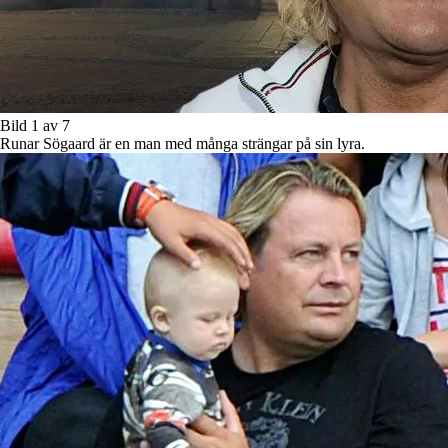
Bild 1 av 7
Runar Sögaard är en man med många strängar på sin lyra.