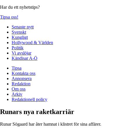
Har du ett nyhetstips?
Tipsa oss!
Senaste nytt
Svenskt
Kungligt
Hollywood & Världen
Politik
Vi avslöjar
Kändisar A-Ö
Tipsa
Kontakta oss
Annonsera
Redaktion
Om oss
Arkiv
Redaktionell policy
Runars nya raketkarriär
Runar Sögaard har åter hamnat i klistret för sina affärer.