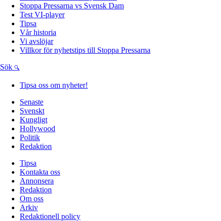
Stoppa Pressarna vs Svensk Dam
Test VI-player
Tipsa
Vår historia
Vi avslöjar
Villkor för nyhetstips till Stoppa Pressarna
Sök
Tipsa oss om nyheter!
Senaste
Svenskt
Kungligt
Hollywood
Politik
Redaktion
Tipsa
Kontakta oss
Annonsera
Redaktion
Om oss
Arkiv
Redaktionell policy