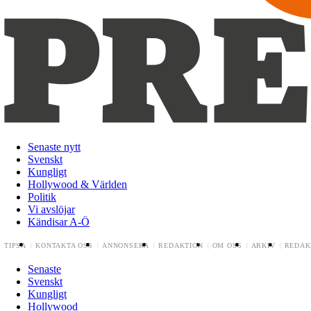
Senaste nytt
Svenskt
Kungligt
Hollywood & Världen
Politik
Vi avslöjar
Kändisar A-Ö
TIPSA
KONTAKTA OSS
ANNONSERA
REDAKTION
OM OSS
ARKIV
REDAK
Senaste
Svenskt
Kungligt
Hollywood