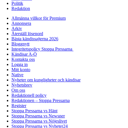
Politik
Redaktion
Allmänna villkor för Premium
Annonsera
Arkiv
Återställ lösenord
Bästa kändissajterna 2026
Bloggnytt
Integritetspolicy Stoppa Pressarna
Kändisar A-Ö
Kontakta oss
Logga in
Mitt konto
Native
Nyheter om kungligheter och kändisar
Nyhetsbrev
Om oss
Redaktionell policy
Redaktionen – Stoppa Pressarna
Register
Stoppa Pressarna vs Hänt
Stoppa Pressarna vs Newsner
Stoppa Pressarna vs Nöjeslivet
Stoppa Pressarna vs Nyheter24