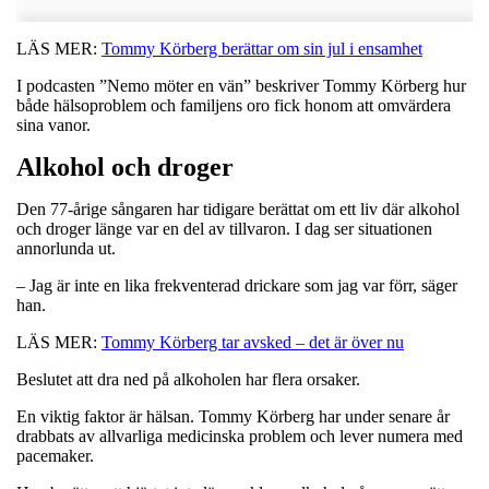
LÄS MER:
Tommy Körberg berättar om sin jul i ensamhet
I podcasten ”Nemo möter en vän” beskriver Tommy Körberg hur
både hälsoproblem och familjens oro fick honom att omvärdera
sina vanor.
Alkohol och droger
Den 77-årige sångaren har tidigare berättat om ett liv där alkohol
och droger länge var en del av tillvaron. I dag ser situationen
annorlunda ut.
– Jag är inte en lika frekventerad drickare som jag var förr, säger
han.
LÄS MER:
Tommy Körberg tar avsked – det är över nu
Beslutet att dra ned på alkoholen har flera orsaker.
En viktig faktor är hälsan. Tommy Körberg har under senare år
drabbats av allvarliga medicinska problem och lever numera med
pacemaker.