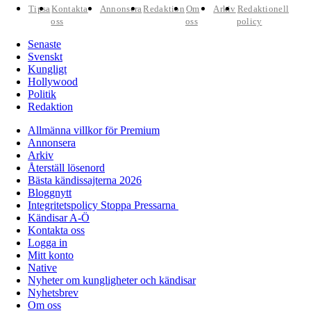
Tipsa
Kontakta
Annonsera
Redaktion
Om
Arkiv
Redaktionell
oss
oss
policy
Senaste
Svenskt
Kungligt
Hollywood
Politik
Redaktion
Allmänna villkor för Premium
Annonsera
Arkiv
Återställ lösenord
Bästa kändissajterna 2026
Bloggnytt
Integritetspolicy Stoppa Pressarna
Kändisar A-Ö
Kontakta oss
Logga in
Mitt konto
Native
Nyheter om kungligheter och kändisar
Nyhetsbrev
Om oss