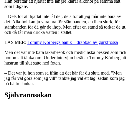
Han berättar att hjärtat inte längre klarar alkohol på samma sätt
som tidigare.
– Dels för att hjärtat inte tål det, dels för att jag mår inte bara av
det. Alkohol kan ju vara bra för stämbanden, en liten slurk, för
stämbanden för då går de ihop. Men efter en stund så torkar de ut,
och då får man dricka vatten i stället.
LÄS MER:
Tommy Körbergs panik – drabbad av gurkfrossa
Men det var inte bara läkarbesök och medicinska besked som fick
honom att tänka om. Under intervjun berättar Tommy Körberg att
hustrun till slut satte ned foten.
– Det var ju hon som sa ifrån att det här får du sluta med. ”Men
jag får väl göra som jag vill” tänkte jag väl ett tag, sedan kom jag
på bättre tankar.
Självrannsakan