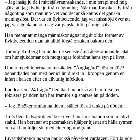
– Jag insåg ju då i mitt självrannsakande, i min terapi med mig
själv, att jag flydde ju ifrån någonting. När man försöker fly ifrån
någonting som man inte vet vad det är så känns det ganska
meningslöst. Det var ett flyktbeteende, jag var missnöjd över att
jag var igenkänd och jag var ganska trött på mig själv.
Han menar att många människor ägnar sig åt olika former av
flyktbeteenden utan att alltid förstå orsaken bakom dem.
Tommy Körberg har under de senaste åren återkommande talat
om hur sjukdomar och motgångar förändrat hans syn på livet.
Under repetitionerna av musikalen ”Änglagård” hösten 2023
behandlades han med penicillin direkt in i kroppen genom en
infart i halsen efter en allvarlig infektion.
I podcasten ”24 frågor” berättar han också att han försöker
fokusera på tiden han har framför sig snarare än på döden.
– Jag försöker omfamna tiden i stället för att tänka på döden.
Trots flera hälsoproblem beskriver han sin situation som relativt
stabil. Han berättar att pacemakern hjälper hjärtat att hålla rytmen
och att han följer sin medicinering noggrant.
Livsstilsförändringarna har också påverkat vardagen. Förr kunde