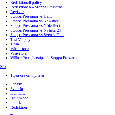
Redaktionell policy
Redaktionen – Stoppa Pressarna
Register
Stoppa Pressarna vs Hänt
Stoppa Pressarna vs Newsner
Stoppa Pressarna vs Nöjeslivet
Stoppa Pressarna vs Nyheter24
Stoppa Pressarna vs Svensk Dam
Test VI-player
Tipsa
Vår historia
Vi avslöjar
Villkor för nyhetstips till Stoppa Pressarna
Sök
Tipsa oss om nyheter!
Senaste
Svenskt
Kungligt
Hollywood
Politik
Redaktion