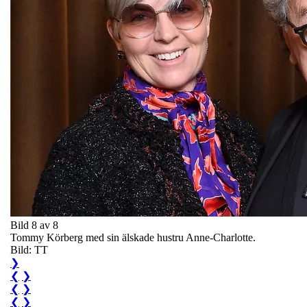
Bild 8 av 8
Tommy Körberg med sin älskade hustru Anne-Charlotte.
Bild: TT
❯
❮
❯
❮
❯
❮
❯