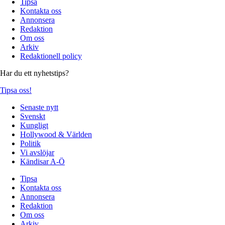
Tipsa
Kontakta oss
Annonsera
Redaktion
Om oss
Arkiv
Redaktionell policy
Har du ett nyhetstips?
Tipsa oss!
Senaste nytt
Svenskt
Kungligt
Hollywood & Världen
Politik
Vi avslöjar
Kändisar A-Ö
Tipsa
Kontakta oss
Annonsera
Redaktion
Om oss
Arkiv