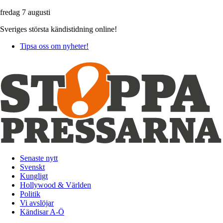
fredag 7 augusti
Sveriges största kändistidning online!
Tipsa oss om nyheter!
Senaste nytt
Svenskt
Kungligt
Hollywood & Världen
Politik
Vi avslöjar
Kändisar A-Ö