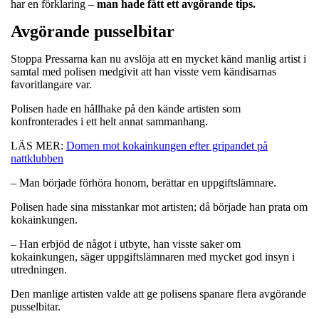
har en förklaring –
man hade fått ett avgörande tips.
Avgörande pusselbitar
Stoppa Pressarna kan nu avslöja att en mycket känd manlig artist i
samtal med polisen medgivit att han visste vem kändisarnas
favoritlangare var.
Polisen hade en hållhake på den kände artisten som
konfronterades i ett helt annat sammanhang.
LÄS MER:
Domen mot kokainkungen efter gripandet på
nattklubben
– Man började förhöra honom, berättar en uppgiftslämnare.
Polisen hade sina misstankar mot artisten; då började han prata om
kokainkungen.
– Han erbjöd de något i utbyte, han visste saker om
kokainkungen, säger uppgiftslämnaren med mycket god insyn i
utredningen.
Den manlige artisten valde att ge polisens spanare flera avgörande
pusselbitar.