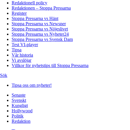
Redaktionell policy
Redaktionen – Stoppa Pressarna
Register
Stoppa Pressarna vs Hänt
Stoppa Pressarna vs Newsner
Stoppa Pressarna vs Nöjeslivet
Stoppa Pressarna vs Nyheter24
Stoppa Pressarna vs Svensk Dam
Test VI-player
Tipsa
Vår historia
Vi avslöjar
Villkor för nyhetstips till Stoppa Pressarna
Sök
Tipsa oss om nyheter!
Senaste
Svenskt
Kungligt
Hollywood
Politik
Redaktion