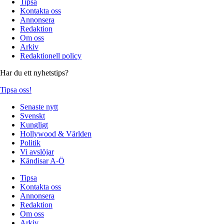
Tipsa
Kontakta oss
Annonsera
Redaktion
Om oss
Arkiv
Redaktionell policy
Har du ett nyhetstips?
Tipsa oss!
Senaste nytt
Svenskt
Kungligt
Hollywood & Världen
Politik
Vi avslöjar
Kändisar A-Ö
Tipsa
Kontakta oss
Annonsera
Redaktion
Om oss
Arkiv