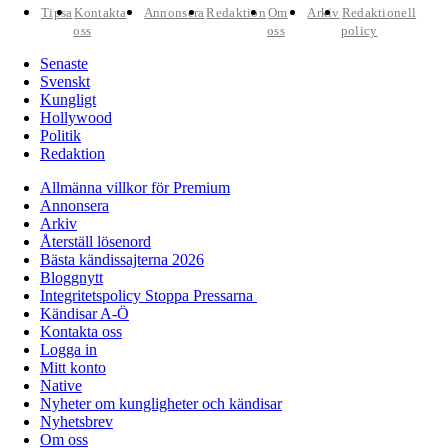
Tipsa
Kontakta
Annonsera
Redaktion
Om
Arkiv
Redaktionell
oss
oss
policy
Senaste
Svenskt
Kungligt
Hollywood
Politik
Redaktion
Allmänna villkor för Premium
Annonsera
Arkiv
Återställ lösenord
Bästa kändissajterna 2026
Bloggnytt
Integritetspolicy Stoppa Pressarna
Kändisar A-Ö
Kontakta oss
Logga in
Mitt konto
Native
Nyheter om kungligheter och kändisar
Nyhetsbrev
Om oss