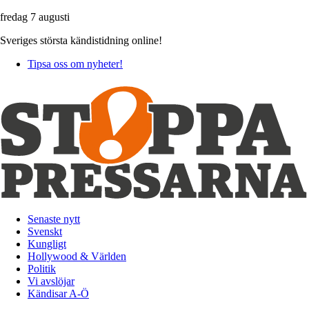
fredag 7 augusti
Sveriges största kändistidning online!
Tipsa oss om nyheter!
Senaste nytt
Svenskt
Kungligt
Hollywood & Världen
Politik
Vi avslöjar
Kändisar A-Ö