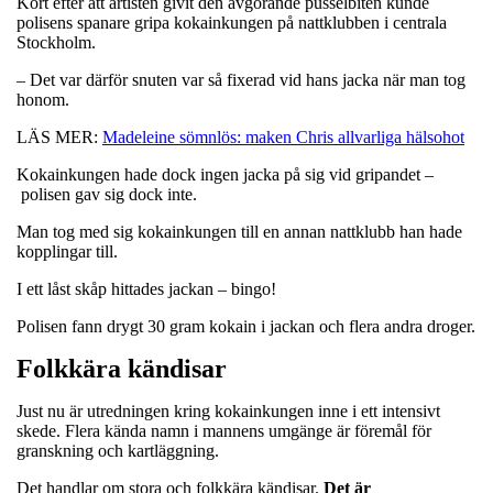
Kort efter att artisten givit den avgörande pusselbiten kunde
polisens spanare gripa kokainkungen på nattklubben i centrala
Stockholm.
– Det var därför snuten var så fixerad vid hans jacka när man tog
honom.
LÄS MER:
Madeleine sömnlös: maken Chris allvarliga hälsohot
Kokainkungen hade dock ingen jacka på sig vid gripandet –
polisen gav sig dock inte.
Man tog med sig kokainkungen till en annan nattklubb han hade
kopplingar till.
I ett låst skåp hittades jackan – bingo!
Polisen fann drygt 30 gram kokain i jackan och flera andra droger.
Folkkära kändisar
Just nu är utredningen kring kokainkungen inne i ett intensivt
skede. Flera kända namn i mannens umgänge är föremål för
granskning och kartläggning.
Det handlar om stora och folkkära kändisar.
Det är