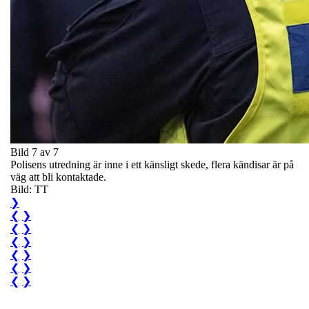
Bild 7 av 7
Polisens utredning är inne i ett känsligt skede, flera kändisar är på
väg att bli kontaktade.
Bild: TT
❯
❮
❯
❮
❯
❮
❯
❮
❯
❮
❯
❮
❯