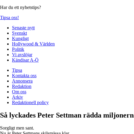
Har du ett nyhetstips?
Tipsa oss!
Senaste nytt
Svenskt
Kungligt
Hollywood & Världen
Politik
Vi avslöjar
Kändisar A-Ö
Tipsa
Kontakta oss
Annonsera
Redaktion
Om oss
Arkiv
Redaktionell policy
Så lyckades Peter Settman rädda miljonerna
Sorgligt men sant.
Nu är Peter Settmans skilsmässa klar.