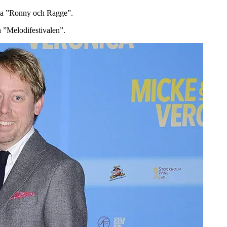
rna ”Ronny och Ragge”.
h ”Melodifestivalen”.