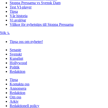
Stoppa Pressarna vs Svensk Dam
Test VI-player
Tipsa
Vår historia
Vi avslöjar
Villkor för nyhetstips till Stoppa Pressarna
Sök
Tipsa oss om nyheter!
Senaste
Svenskt
Kungligt
Hollywood
Politik
Redaktion
Tipsa
Kontakta oss
Annonsera
Redaktion
Om oss
Arkiv
Redaktionell policy