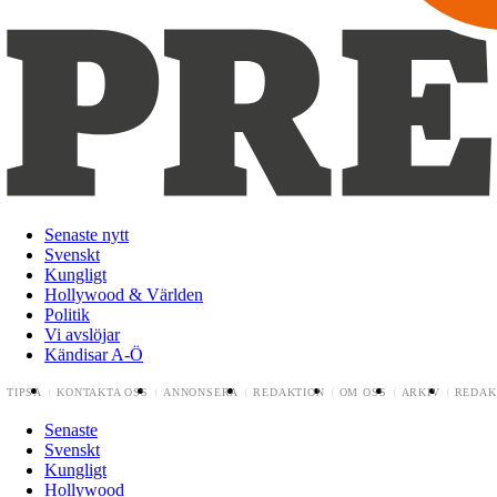
Senaste nytt
Svenskt
Kungligt
Hollywood & Världen
Politik
Vi avslöjar
Kändisar A-Ö
TIPSA
KONTAKTA OSS
ANNONSERA
REDAKTION
OM OSS
ARKIV
REDAK
Senaste
Svenskt
Kungligt
Hollywood