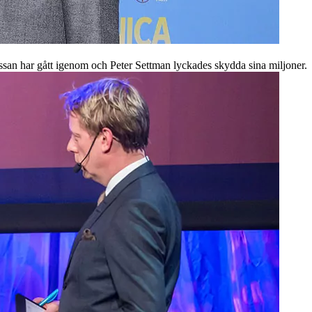
ssan har gått igenom och Peter Settman lyckades skydda sina miljoner.