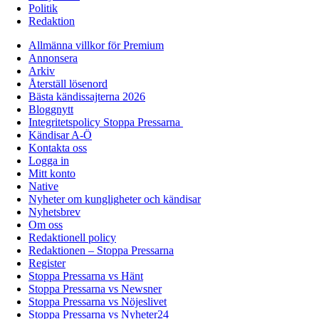
Politik
Redaktion
Allmänna villkor för Premium
Annonsera
Arkiv
Återställ lösenord
Bästa kändissajterna 2026
Bloggnytt
Integritetspolicy Stoppa Pressarna
Kändisar A-Ö
Kontakta oss
Logga in
Mitt konto
Native
Nyheter om kungligheter och kändisar
Nyhetsbrev
Om oss
Redaktionell policy
Redaktionen – Stoppa Pressarna
Register
Stoppa Pressarna vs Hänt
Stoppa Pressarna vs Newsner
Stoppa Pressarna vs Nöjeslivet
Stoppa Pressarna vs Nyheter24