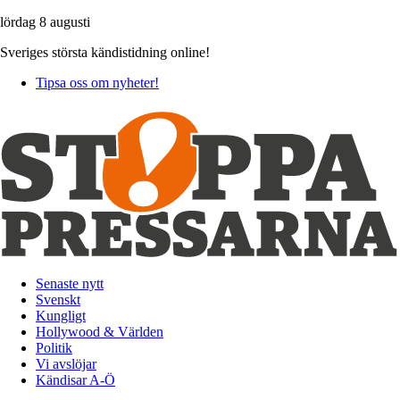
lördag 8 augusti
Sveriges största kändistidning online!
Tipsa oss om nyheter!
Senaste nytt
Svenskt
Kungligt
Hollywood & Världen
Politik
Vi avslöjar
Kändisar A-Ö