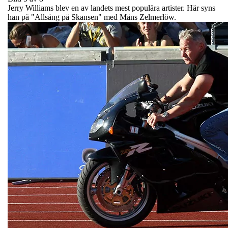
Jerry Williams blev en av landets mest populära artister. Här syns
han på "Allsång på Skansen" med Måns Zelmerlöw.