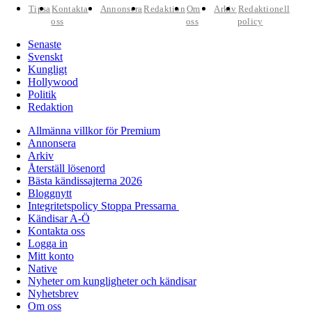
Tipsa
Kontakta
Annonsera
Redaktion
Om
Arkiv
Redaktionell
oss
oss
policy
Senaste
Svenskt
Kungligt
Hollywood
Politik
Redaktion
Allmänna villkor för Premium
Annonsera
Arkiv
Återställ lösenord
Bästa kändissajterna 2026
Bloggnytt
Integritetspolicy Stoppa Pressarna
Kändisar A-Ö
Kontakta oss
Logga in
Mitt konto
Native
Nyheter om kungligheter och kändisar
Nyhetsbrev
Om oss