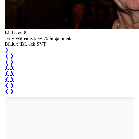
Bild 8 av 8
Jerry Williams blev 75 år gammal.
Bilder: IBL och SVT
❯
❮
❯
❮
❯
❮
❯
❮
❯
❮
❯
❮
❯
❮
❯