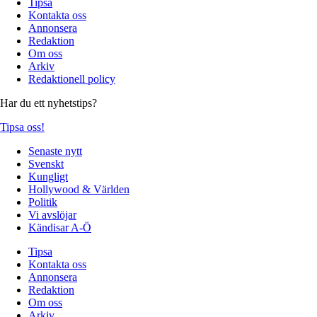
Tipsa
Kontakta oss
Annonsera
Redaktion
Om oss
Arkiv
Redaktionell policy
Har du ett nyhetstips?
Tipsa oss!
Senaste nytt
Svenskt
Kungligt
Hollywood & Världen
Politik
Vi avslöjar
Kändisar A-Ö
Tipsa
Kontakta oss
Annonsera
Redaktion
Om oss
Arkiv