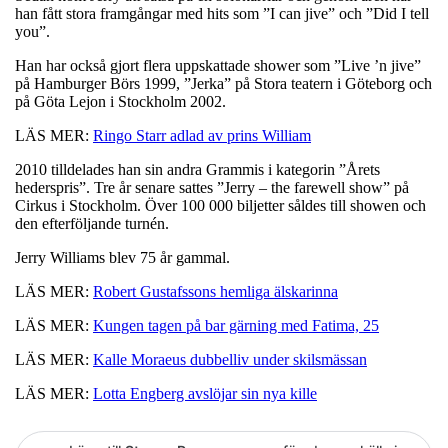
han fått stora framgångar med hits som ”I can jive” och ”Did I tell
you”.
Han har också gjort flera uppskattade shower som ”Live ’n jive”
på Hamburger Börs 1999, ”Jerka” på Stora teatern i Göteborg och
på Göta Lejon i Stockholm 2002.
LÄS MER:
Ringo Starr adlad av prins William
2010 tilldelades han sin andra Grammis i kategorin ”Årets
hederspris”. Tre år senare sattes ”Jerry – the farewell show” på
Cirkus i Stockholm. Över 100 000 biljetter såldes till showen och
den efterföljande turnén.
Jerry Williams blev 75 år gammal.
LÄS MER:
Robert Gustafssons hemliga älskarinna
LÄS MER:
Kungen tagen på bar gärning med Fatima, 25
LÄS MER:
Kalle Moraeus dubbelliv under skilsmässan
LÄS MER:
Lotta Engberg avslöjar sin nya kille