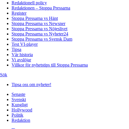
Redaktionell policy
Redaktionen – Stoppa Pressarna
Register
Stoppa Pressarna vs Hänt
Stoppa Pressarna vs Newsner
Stoppa Pressarna vs Nöjeslivet
Stoppa Pressarna vs Nyheter24
Stoppa Pressarna vs Svensk Dam
Test VI-player
Tipsa
Vår historia
Vi avslöjar
Villkor för nyhetstips till Stoppa Pressarna
Sök
Tipsa oss om nyheter!
Senaste
Svenskt
Kungligt
Hollywood
Politik
Redaktion