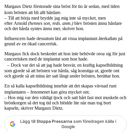
Margaux Dietz förstorade sina bröst för tio år sedan, med tiden
kom brösten att bli allt hårdare.
– Till att börja med brydde jag mig inte så mycket, men
efter Arnold
(hennes son, reds. anm.)
blev brösten ännu hårdare
och det hårda syntes ännu mer, skriver hon.
Influencern hade dessutom läst att vissa implantant återkallats på
grund av en ökad cancerrisk.
Margaux fick dock beskedet att hon inte behövde oroa sig för just
cancerrisken med de implantat som hon hade.
– Dock var det så att jag hade besvär, en kraftig kapselbildning
som gjorde så att brösten var hårda, såg konstiga ut, gjorde ont
och gjorde så att mina ärr satt långt under brösten, berättar hon.
En så kalla kapselbildning innebär att det skapas vävnad runt
implantaten – fenomenet kan göra mycket ont.
– Hos mig var den väldigt tjock och satt hårt fast mot muskeln och
bröstkorgen så det tog tid och blödde lite när man tog bort
kapseln, skriver Margaux Dietz.
Lägg till
Stoppa Pressarna
som föredragen källa i
Google