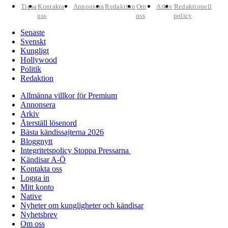
Tipsa
Kontakta
Annonsera
Redaktion
Om
Arkiv
Redaktionell
oss
oss
policy
Senaste
Svenskt
Kungligt
Hollywood
Politik
Redaktion
Allmänna villkor för Premium
Annonsera
Arkiv
Återställ lösenord
Bästa kändissajterna 2026
Bloggnytt
Integritetspolicy Stoppa Pressarna
Kändisar A-Ö
Kontakta oss
Logga in
Mitt konto
Native
Nyheter om kungligheter och kändisar
Nyhetsbrev
Om oss