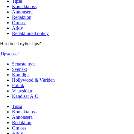
Tipsa
Kontakta oss
Annonsera
Redaktion
Om oss
Arkiv
Redaktionell policy
Har du ett nyhetstips?
Tipsa oss!
Senaste nytt
Svenskt
Kungligt
Hollywood & Världen
Politik
Vi avslöjar
Kändisar A-Ö
Tipsa
Kontakta oss
Annonsera
Redaktion
Om oss
Arkiv