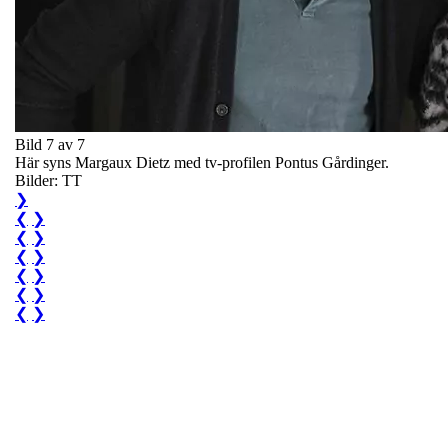
Bild 7 av 7
Här syns Margaux Dietz med tv-profilen Pontus Gårdinger.
Bilder: TT
❯
❮
❯
❮
❯
❮
❯
❮
❯
❮
❯
❮
❯