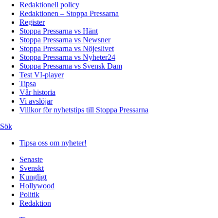
Redaktionell policy
Redaktionen – Stoppa Pressarna
Register
Stoppa Pressarna vs Hänt
Stoppa Pressarna vs Newsner
Stoppa Pressarna vs Nöjeslivet
Stoppa Pressarna vs Nyheter24
Stoppa Pressarna vs Svensk Dam
Test VI-player
Tipsa
Vår historia
Vi avslöjar
Villkor för nyhetstips till Stoppa Pressarna
Sök
Tipsa oss om nyheter!
Senaste
Svenskt
Kungligt
Hollywood
Politik
Redaktion