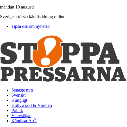
måndag 10 augusti
Sveriges största kändistidning online!
Tipsa oss om nyheter!
Senaste nytt
Svenskt
Kungligt
Hollywood & Världen
Politik
Vi avslöjar
Kändisar A-Ö