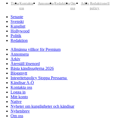
Tipsa
Kontakta
Annonsera
Redaktion
Om
Arkiv
Redaktionell
oss
oss
policy
Senaste
Svenskt
Kungligt
Hollywood
Politik
Redaktion
Allmänna villkor för Premium
Annonsera
Arkiv
Återställ lösenord
Bästa kändissajterna 2026
Bloggnytt
Integritetspolicy Stoppa Pressarna
Kändisar A-Ö
Kontakta oss
Logga in
Mitt konto
Native
Nyheter om kungligheter och kändisar
Nyhetsbrev
Om oss