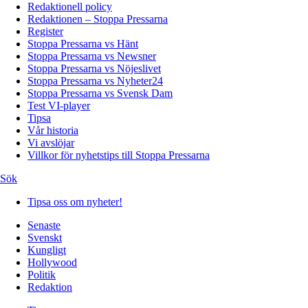
Redaktionell policy
Redaktionen – Stoppa Pressarna
Register
Stoppa Pressarna vs Hänt
Stoppa Pressarna vs Newsner
Stoppa Pressarna vs Nöjeslivet
Stoppa Pressarna vs Nyheter24
Stoppa Pressarna vs Svensk Dam
Test VI-player
Tipsa
Vår historia
Vi avslöjar
Villkor för nyhetstips till Stoppa Pressarna
Sök
Tipsa oss om nyheter!
Senaste
Svenskt
Kungligt
Hollywood
Politik
Redaktion