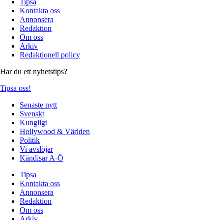
Tipsa
Kontakta oss
Annonsera
Redaktion
Om oss
Arkiv
Redaktionell policy
Har du ett nyhetstips?
Tipsa oss!
Senaste nytt
Svenskt
Kungligt
Hollywood & Världen
Politik
Vi avslöjar
Kändisar A-Ö
Tipsa
Kontakta oss
Annonsera
Redaktion
Om oss
Arkiv