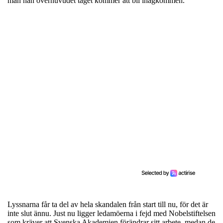
mån han överhuvudet taget kommer att bli ihågkommen.
Lyssnarna får ta del av hela skandalen från start till nu, för det är
inte slut ännu. Just nu ligger ledamöerna i fejd med Nobelstiftelsen
som kräver att Svenska Akademien förändrar sitt arbete, medan de