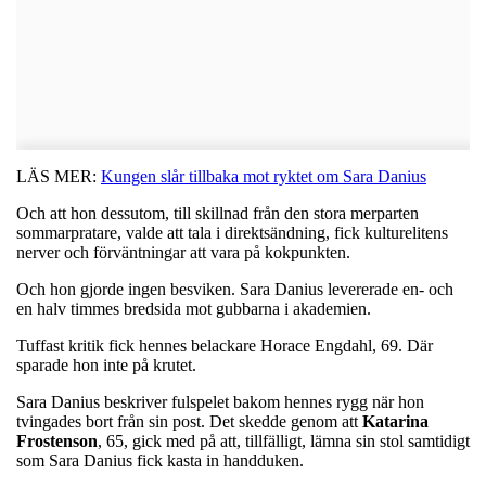
LÄS MER:
Kungen slår tillbaka mot ryktet om Sara Danius
Och att hon dessutom, till skillnad från den stora merparten
sommarpratare, valde att tala i direktsändning, fick kulturelitens
nerver och förväntningar att vara på kokpunkten.
Och hon gjorde ingen besviken. Sara Danius levererade en- och
en halv timmes bredsida mot gubbarna i akademien.
Tuffast kritik fick hennes belackare Horace Engdahl, 69. Där
sparade hon inte på krutet.
Sara Danius beskriver fulspelet bakom hennes rygg när hon
tvingades bort från sin post. Det skedde genom att
Katarina
Frostenson
, 65, gick med på att, tillfälligt, lämna sin stol samtidigt
som Sara Danius fick kasta in handduken.