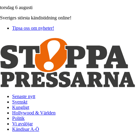
torsdag 6 augusti
Sveriges största kändistidning online!
Tipsa oss om nyheter!
Senaste nytt
Svenskt
Kungligt
Hollywood & Världen
Politik
Vi avslöjar
Kändisar A-Ö