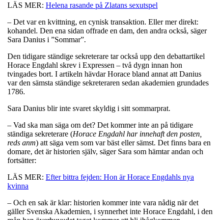
LÄS MER:
Helena rasande på Zlatans sexutspel
– Det var en kvittning, en cynisk transaktion. Eller mer direkt:
kohandel. Den ena sidan offrade en dam, den andra också, säger
Sara Danius i ”Sommar”.
Den tidigare ständige sekreterare tar också upp den debattartikel
Horace Engdahl skrev i Expressen – två dygn innan hon
tvingades bort. I artikeln hävdar Horace bland annat att Danius
var den sämsta ständige sekreteraren sedan akademien grundades
1786.
Sara Danius blir inte svaret skyldig i sitt sommarprat.
– Vad ska man säga om det? Det kommer inte an på tidigare
ständiga sekreterare (
Horace Engdahl har innehaft den posten,
reds anm
) att säga vem som var bäst eller sämst. Det finns bara en
domare, det är historien själv, säger Sara som hämtar andan och
fortsätter:
LÄS MER:
Efter bittra fejden: Hon är Horace Engdahls nya
kvinna
– Och en sak är klar: historien kommer inte vara nådig när det
gäller Svenska Akademien, i synnerhet inte Horace Engdahl, i den