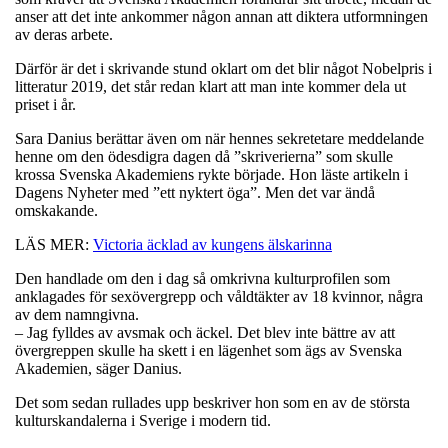
anser att det inte ankommer någon annan att diktera utformningen
av deras arbete.
Därför är det i skrivande stund oklart om det blir något Nobelpris i
litteratur 2019, det står redan klart att man inte kommer dela ut
priset i år.
Sara Danius berättar även om när hennes sekretetare meddelande
henne om den ödesdigra dagen då ”skriverierna” som skulle
krossa Svenska Akademiens rykte började. Hon läste artikeln i
Dagens Nyheter med ”ett nyktert öga”. Men det var ändå
omskakande.
LÄS MER:
Victoria äcklad av kungens älskarinna
Den handlade om den i dag så omkrivna kulturprofilen som
anklagades för sexövergrepp och våldtäkter av 18 kvinnor, några
av dem namngivna.
– Jag fylldes av avsmak och äckel. Det blev inte bättre av att
övergreppen skulle ha skett i en lägenhet som ägs av Svenska
Akademien, säger Danius.
Det som sedan rullades upp beskriver hon som en av de största
kulturskandalerna i Sverige i modern tid.