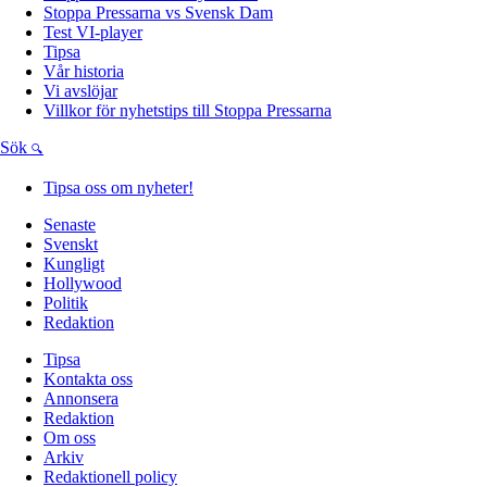
Stoppa Pressarna vs Svensk Dam
Test VI-player
Tipsa
Vår historia
Vi avslöjar
Villkor för nyhetstips till Stoppa Pressarna
Sök
Tipsa oss om nyheter!
Senaste
Svenskt
Kungligt
Hollywood
Politik
Redaktion
Tipsa
Kontakta oss
Annonsera
Redaktion
Om oss
Arkiv
Redaktionell policy