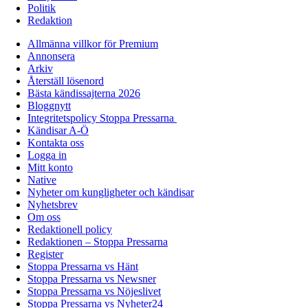
Politik
Redaktion
Allmänna villkor för Premium
Annonsera
Arkiv
Återställ lösenord
Bästa kändissajterna 2026
Bloggnytt
Integritetspolicy Stoppa Pressarna
Kändisar A-Ö
Kontakta oss
Logga in
Mitt konto
Native
Nyheter om kungligheter och kändisar
Nyhetsbrev
Om oss
Redaktionell policy
Redaktionen – Stoppa Pressarna
Register
Stoppa Pressarna vs Hänt
Stoppa Pressarna vs Newsner
Stoppa Pressarna vs Nöjeslivet
Stoppa Pressarna vs Nyheter24