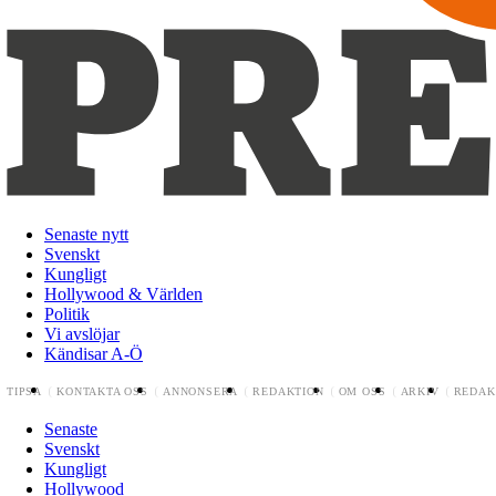
Senaste nytt
Svenskt
Kungligt
Hollywood & Världen
Politik
Vi avslöjar
Kändisar A-Ö
TIPSA
KONTAKTA OSS
ANNONSERA
REDAKTION
OM OSS
ARKIV
REDAK
Senaste
Svenskt
Kungligt
Hollywood