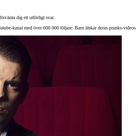
vänta dig ett utförligt svar.
Youtube-kanal med över 600 000 följare. Barn älskar deras pranks-videos d