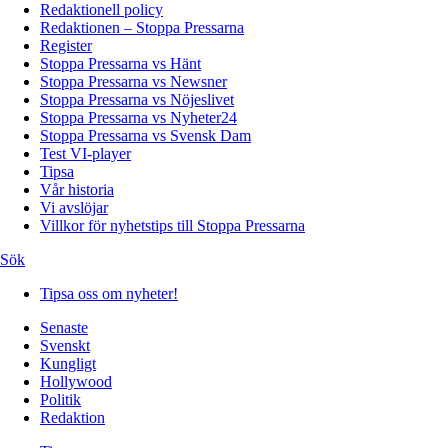
Redaktionell policy
Redaktionen – Stoppa Pressarna
Register
Stoppa Pressarna vs Hänt
Stoppa Pressarna vs Newsner
Stoppa Pressarna vs Nöjeslivet
Stoppa Pressarna vs Nyheter24
Stoppa Pressarna vs Svensk Dam
Test VI-player
Tipsa
Vår historia
Vi avslöjar
Villkor för nyhetstips till Stoppa Pressarna
Sök
Tipsa oss om nyheter!
Senaste
Svenskt
Kungligt
Hollywood
Politik
Redaktion