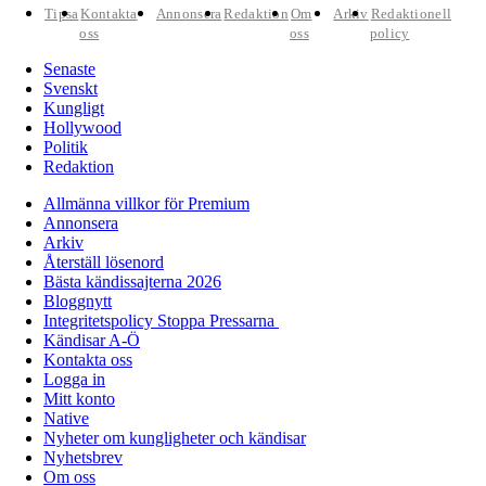
Tipsa
Kontakta
Annonsera
Redaktion
Om
Arkiv
Redaktionell
oss
oss
policy
Senaste
Svenskt
Kungligt
Hollywood
Politik
Redaktion
Allmänna villkor för Premium
Annonsera
Arkiv
Återställ lösenord
Bästa kändissajterna 2026
Bloggnytt
Integritetspolicy Stoppa Pressarna
Kändisar A-Ö
Kontakta oss
Logga in
Mitt konto
Native
Nyheter om kungligheter och kändisar
Nyhetsbrev
Om oss