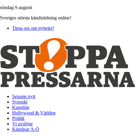
söndag 9 augusti
Sveriges största kändistidning online!
Tipsa oss om nyheter!
Senaste nytt
Svenskt
Kungligt
Hollywood & Världen
Politik
Vi avslöjar
Kändisar A-Ö