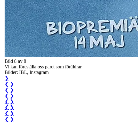
Bild 8 av 8
Vi kan föreställa oss paret som föräldrar.
Bilder: IBL, Instagram
❯
❮
❯
❮
❯
❮
❯
❮
❯
❮
❯
❮
❯
❮
❯