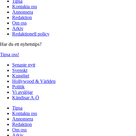
Tipsa
Kontakta oss
Annonsera
Redaktion
Om oss
Arkiv
Redaktionell policy
Har du ett nyhetstips?
Tipsa oss!
Senaste nytt
Svenskt
Kungligt
Hollywood & Världen
Politik
Vi avslöjar
Kändisar A-Ö
Tipsa
Kontakta oss
Annonsera
Redaktion
Om oss
Arkiv