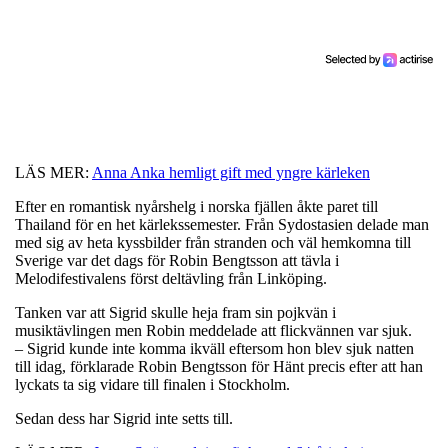
LÄS MER:
Anna Anka hemligt gift med yngre kärleken
Efter en romantisk nyårshelg i norska fjällen åkte paret till
Thailand för en het kärlekssemester. Från Sydostasien delade man
med sig av heta kyssbilder från stranden och väl hemkomna till
Sverige var det dags för Robin Bengtsson att tävla i
Melodifestivalens först deltävling från Linköping.
Tanken var att Sigrid skulle heja fram sin pojkvän i
musiktävlingen men Robin meddelade att flickvännen var sjuk.
– Sigrid kunde inte komma ikväll eftersom hon blev sjuk natten
till idag, förklarade Robin Bengtsson för Hänt precis efter att han
lyckats ta sig vidare till finalen i Stockholm.
Sedan dess har Sigrid inte setts till.