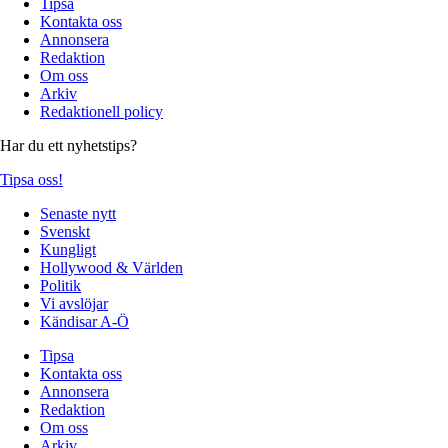
Tipsa
Kontakta oss
Annonsera
Redaktion
Om oss
Arkiv
Redaktionell policy
Har du ett nyhetstips?
Tipsa oss!
Senaste nytt
Svenskt
Kungligt
Hollywood & Världen
Politik
Vi avslöjar
Kändisar A-Ö
Tipsa
Kontakta oss
Annonsera
Redaktion
Om oss
Arkiv