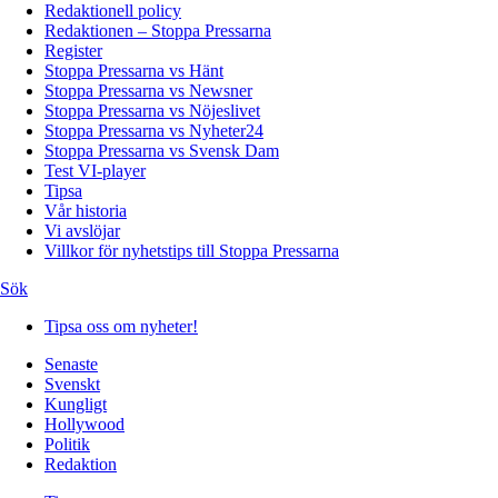
Redaktionell policy
Redaktionen – Stoppa Pressarna
Register
Stoppa Pressarna vs Hänt
Stoppa Pressarna vs Newsner
Stoppa Pressarna vs Nöjeslivet
Stoppa Pressarna vs Nyheter24
Stoppa Pressarna vs Svensk Dam
Test VI-player
Tipsa
Vår historia
Vi avslöjar
Villkor för nyhetstips till Stoppa Pressarna
Sök
Tipsa oss om nyheter!
Senaste
Svenskt
Kungligt
Hollywood
Politik
Redaktion