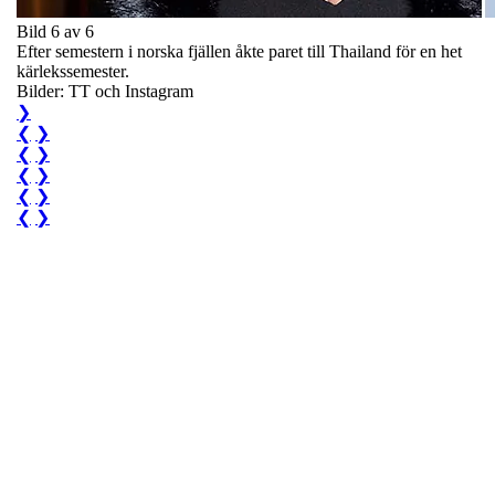
Bild 6 av 6
Efter semestern i norska fjällen åkte paret till Thailand för en het
kärlekssemester.
Bilder: TT och Instagram
❯
❮
❯
❮
❯
❮
❯
❮
❯
❮
❯