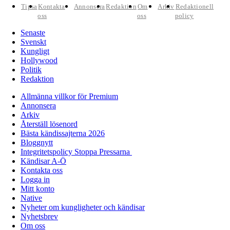
Tipsa
Kontakta
Annonsera
Redaktion
Om
Arkiv
Redaktionell
oss
oss
policy
Senaste
Svenskt
Kungligt
Hollywood
Politik
Redaktion
Allmänna villkor för Premium
Annonsera
Arkiv
Återställ lösenord
Bästa kändissajterna 2026
Bloggnytt
Integritetspolicy Stoppa Pressarna
Kändisar A-Ö
Kontakta oss
Logga in
Mitt konto
Native
Nyheter om kungligheter och kändisar
Nyhetsbrev
Om oss