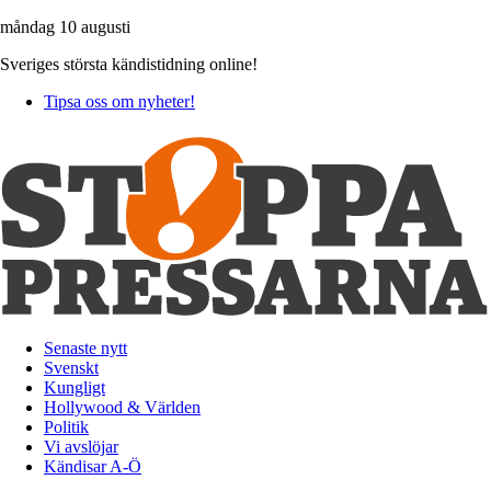
måndag 10 augusti
Sveriges största kändistidning online!
Tipsa oss om nyheter!
Senaste nytt
Svenskt
Kungligt
Hollywood & Världen
Politik
Vi avslöjar
Kändisar A-Ö