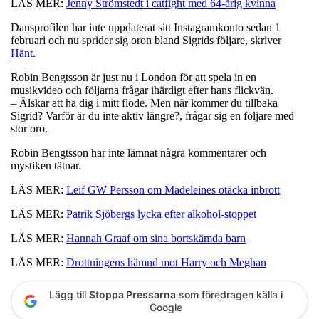
LÄS MER:
Jenny Strömstedt i catfight med 64-årig kvinna
Dansprofilen har inte uppdaterat sitt Instagramkonto sedan 1
februari och nu sprider sig oron bland Sigrids följare, skriver
Hänt
.
Robin Bengtsson är just nu i London för att spela in en
musikvideo och följarna frågar ihärdigt efter hans flickvän.
– Älskar att ha dig i mitt flöde. Men när kommer du tillbaka
Sigrid? Varför är du inte aktiv längre?, frågar sig en följare med
stor oro.
Robin Bengtsson har inte lämnat några kommentarer och
mystiken tätnar.
LÄS MER:
Leif GW Persson om Madeleines otäcka inbrott
LÄS MER:
Patrik Sjöbergs lycka efter alkohol-stoppet
LÄS MER:
Hannah Graaf om sina bortskämda barn
LÄS MER:
Drottningens hämnd mot Harry och Meghan
Lägg till
Stoppa Pressarna
som föredragen källa i
Google