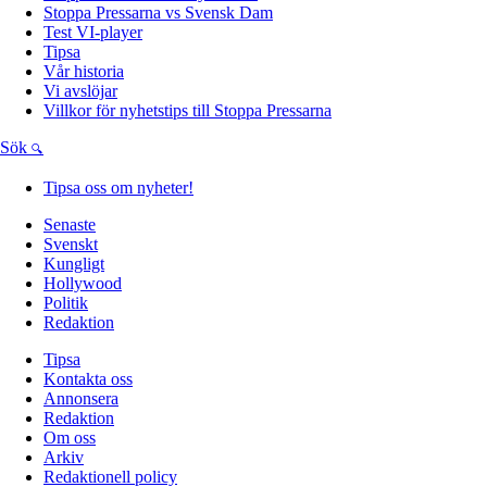
Stoppa Pressarna vs Svensk Dam
Test VI-player
Tipsa
Vår historia
Vi avslöjar
Villkor för nyhetstips till Stoppa Pressarna
Sök
Tipsa oss om nyheter!
Senaste
Svenskt
Kungligt
Hollywood
Politik
Redaktion
Tipsa
Kontakta oss
Annonsera
Redaktion
Om oss
Arkiv
Redaktionell policy