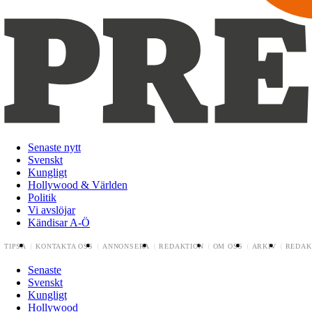
Senaste nytt
Svenskt
Kungligt
Hollywood & Världen
Politik
Vi avslöjar
Kändisar A-Ö
TIPSA
KONTAKTA OSS
ANNONSERA
REDAKTION
OM OSS
ARKIV
REDAK
Senaste
Svenskt
Kungligt
Hollywood