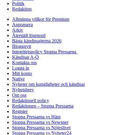
Politik
Redaktion
Allmänna villkor för Premium
Annonsera
Arkiv
Återställ lösenord
Bästa kändissajterna 2026
Bloggnytt
Integritetspolicy Stoppa Pressarna
Kändisar A-Ö
Kontakta oss
Logga in
Mitt konto
Native
Nyheter om kungligheter och kändisar
Nyhetsbrev
Om oss
Redaktionell policy
Redaktionen – Stoppa Pressarna
Register
Stoppa Pressarna vs Hänt
Stoppa Pressarna vs Newsner
Stoppa Pressarna vs Nöjeslivet
Stoppa Pressarna vs Nyheter24