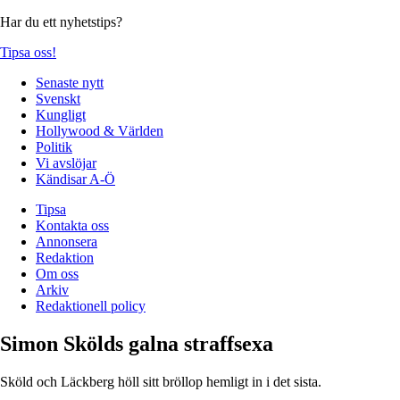
Har du ett nyhetstips?
Tipsa oss!
Senaste nytt
Svenskt
Kungligt
Hollywood & Världen
Politik
Vi avslöjar
Kändisar A-Ö
Tipsa
Kontakta oss
Annonsera
Redaktion
Om oss
Arkiv
Redaktionell policy
Simon Skölds galna straffsexa
Sköld och Läckberg höll sitt bröllop hemligt in i det sista.