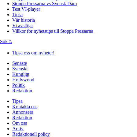
Stoppa Pressarna vs Svensk Dam
Test VI-player
Tipsa
Vår historia
Vi avslöjar
Villkor för nyhetstips till Stoppa Pressarna
Sök
Tipsa oss om nyheter!
Senaste
Svenskt
Kungligt
Hollywood
Politik
Redaktion
Tipsa
Kontakta oss
Annonsera
Redaktion
Om oss
Arkiv
Redaktionell policy