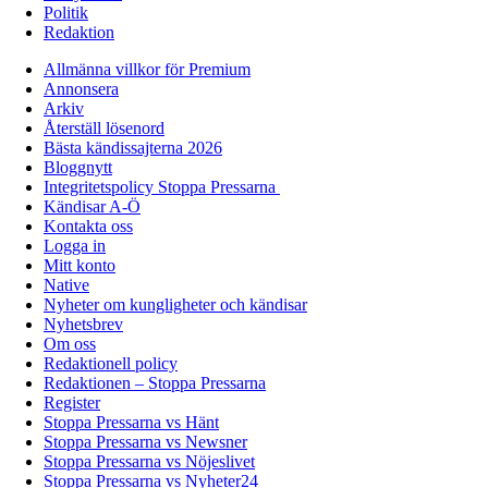
Politik
Redaktion
Allmänna villkor för Premium
Annonsera
Arkiv
Återställ lösenord
Bästa kändissajterna 2026
Bloggnytt
Integritetspolicy Stoppa Pressarna
Kändisar A-Ö
Kontakta oss
Logga in
Mitt konto
Native
Nyheter om kungligheter och kändisar
Nyhetsbrev
Om oss
Redaktionell policy
Redaktionen – Stoppa Pressarna
Register
Stoppa Pressarna vs Hänt
Stoppa Pressarna vs Newsner
Stoppa Pressarna vs Nöjeslivet
Stoppa Pressarna vs Nyheter24