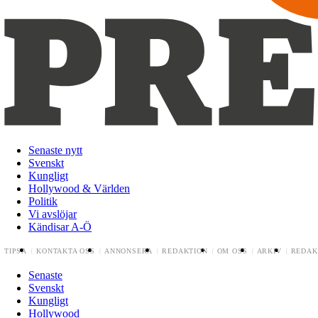
Senaste nytt
Svenskt
Kungligt
Hollywood & Världen
Politik
Vi avslöjar
Kändisar A-Ö
TIPSA
KONTAKTA OSS
ANNONSERA
REDAKTION
OM OSS
ARKIV
REDAK
Senaste
Svenskt
Kungligt
Hollywood