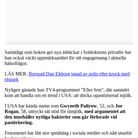
Samtidigt som boken ger nya inblickar i Soldoktorns privatliv har
han också väckt uppmärksamhet för sitt engagemang i aktuella
hälsofrågor.
LÄS MER:
Berusad Dan Ekborg jagad av polis efter krock med
elspark
Nyligen gästade han TV4-programmet ”Efter fem”, där samtalet
kom att handla om en trend i USA: att dricka opastöriserad mjölk.
I USA har kända namn som
Gwyneth
Paltrow
, 52, och
Joe
Rogan
, 58, uttryckt sitt stöd för råmjölk,
med argumentet att
den innehåller nyttiga bakterier som går förlorade vid
pastörisering.
Fenomenet har fått stor spridning i sociala medier och nått utanför