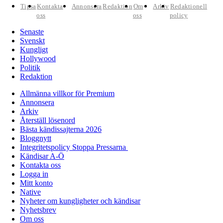
Tipsa
Kontakta
Annonsera
Redaktion
Om
Arkiv
Redaktionell
oss
oss
policy
Senaste
Svenskt
Kungligt
Hollywood
Politik
Redaktion
Allmänna villkor för Premium
Annonsera
Arkiv
Återställ lösenord
Bästa kändissajterna 2026
Bloggnytt
Integritetspolicy Stoppa Pressarna
Kändisar A-Ö
Kontakta oss
Logga in
Mitt konto
Native
Nyheter om kungligheter och kändisar
Nyhetsbrev
Om oss