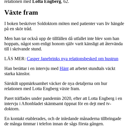
relationen med
Lotta
Engberg
, 62.
Växte fram
I boken beskriver Soldoktorn möten med patienter vars liv hängde
på en skör tråd.
Men han tar också upp de tillfällen då utfallet inte blev som han
hoppats, något som enligt honom själv varit känsligt att återvända
till i skrivande stund.
LÄS MER:
Casper Janebrinks nya relationsbesked om hustrun
Han berättar i en intervju med
Hänt
att arbetet stundtals väckt
starka känslor.
Särskilt uppmärksamhet väcker de nya detaljerna om hur
relationen med Lotta Engberg växte fram.
Paret träffades under pandemin 2020, efter att Lotta Engberg i en
intervju i Aftonbladet skämtsamt öppnat för en dejt med tv-
doktorn.
En kontakt etablerades, och de inledande månaderna tillbringade
de många timmar i telefon innan de sågs första gången.