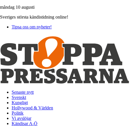
måndag 10 augusti
Sveriges största kändistidning online!
Tipsa oss om nyheter!
Senaste nytt
Svenskt
Kungligt
Hollywood & Världen
Politik
Vi avslöjar
Kändisar A-Ö