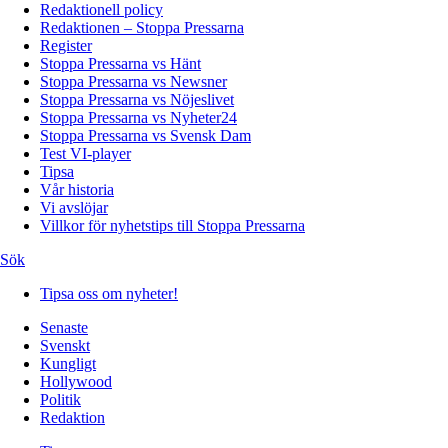
Redaktionell policy
Redaktionen – Stoppa Pressarna
Register
Stoppa Pressarna vs Hänt
Stoppa Pressarna vs Newsner
Stoppa Pressarna vs Nöjeslivet
Stoppa Pressarna vs Nyheter24
Stoppa Pressarna vs Svensk Dam
Test VI-player
Tipsa
Vår historia
Vi avslöjar
Villkor för nyhetstips till Stoppa Pressarna
Sök
Tipsa oss om nyheter!
Senaste
Svenskt
Kungligt
Hollywood
Politik
Redaktion