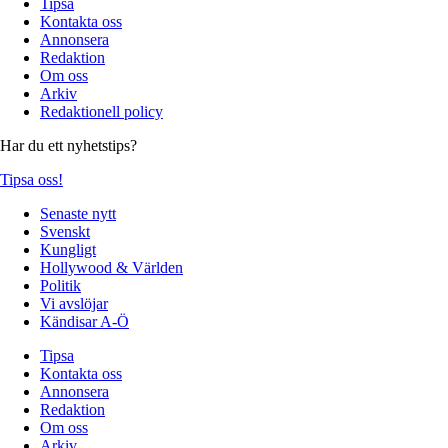
Tipsa
Kontakta oss
Annonsera
Redaktion
Om oss
Arkiv
Redaktionell policy
Har du ett nyhetstips?
Tipsa oss!
Senaste nytt
Svenskt
Kungligt
Hollywood & Världen
Politik
Vi avslöjar
Kändisar A-Ö
Tipsa
Kontakta oss
Annonsera
Redaktion
Om oss
Arkiv