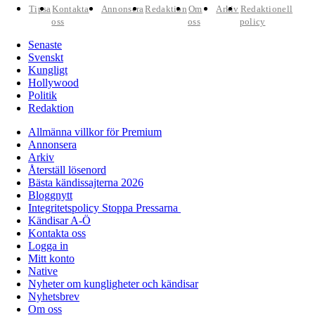
Tipsa
Kontakta
Annonsera
Redaktion
Om
Arkiv
Redaktionell
oss
oss
policy
Senaste
Svenskt
Kungligt
Hollywood
Politik
Redaktion
Allmänna villkor för Premium
Annonsera
Arkiv
Återställ lösenord
Bästa kändissajterna 2026
Bloggnytt
Integritetspolicy Stoppa Pressarna
Kändisar A-Ö
Kontakta oss
Logga in
Mitt konto
Native
Nyheter om kungligheter och kändisar
Nyhetsbrev
Om oss