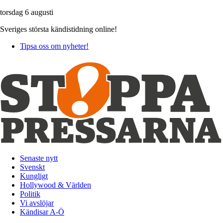
torsdag 6 augusti
Sveriges största kändistidning online!
Tipsa oss om nyheter!
Senaste nytt
Svenskt
Kungligt
Hollywood & Världen
Politik
Vi avslöjar
Kändisar A-Ö