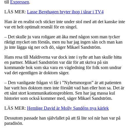
till
Expressen
.
LÄS MER:
Lasse Berghagen bryter ihop i tårar i TV4
Han är en realist och sticker inte under stol med att det kanske inte
var ett helt optimalt resmål för en singel.
– Det skulle ju vara roligare att åka med någon som man tycker
riktigt mycket om förstås, men nu har jag ingen sån och man kan
ju inte lägga sig ner och dö, säger Mikael Sandström.
Hans resa till Maldiverna var dock inte i syfte att han skulle hitta
en partner. Mikael Sandström var där för att skriva på sin
kommande bok som ska vara en vägledning för folk som undrar
vad det egentligen är doktorn säger.
– Den vanligaste frågan vi får i ”Nyhetsmorgon” är att patienten
har varit hos doktorn men inte förstått vad han eller hon sa. Det är
ett sånt stort kommunikationsproblem. Sen har jag massa kul
historier som också kommer med, säger Mikael Sandström.
LÄS MER:
Hemlige David är Molly Sandéns nya kärlek
Dessutom passade han självfallet på att få lite sol när han var på
paradisön.