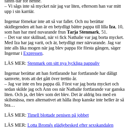
fanns där för henne.
– Vi sågs inte så mycket när jag var liten, eftersom han var mitt
upp i sin karriär.
Ingemar förnekar inte att så var fallet. Och nu berättar
skidlegenden att han är en betydligt bättre pappa till lilla
Iza
, 10,
som han har med nuvarande frun
Tarja Stenmark
, 51.
– Det var stor skillnad, när vi fick Nathalie var jag borta mycket.
Med Iza har jag varit, och är, betydligt mer närvarande. Jag var
inte alls lika mogen när jag blev pappa för första gången, säger
Ingemar i
Expressen
.
LÄS MER:
Stenmark om sitt nya lyckliga pappaliv
Ingemar berättar att han fortfarande har fortfarande har dåligt
samvete, trots att det gått över trettio år.
– Jag var inte en bra pappa då. Först var jag borta mycket och
sedan skilde jag och Ann oss när Nathalie fortfarande var ganska
liten. Och ja, det blev som det blev. Det är aldrig bra med en
skilsmässa, men alternativet att hålla ihop kanske inte heller är så
bra…
LÄS MER:
Timell blottade penisen på jobbet
LÄS MER:
Lotta Bromés glädjebesked efter sexskandalen