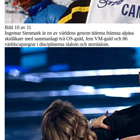
Bild 10 av 11
Ingemar Stenmark är en av världens genom tiderna främsta alpina
skidåkare med sammanlagt två OS-guld, fem VM-guld och 86
världscupsegrar i disciplinerna slalom och storslalom.