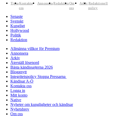
Tipsa
Kontakta
Annonsera
Redaktion
Om
Arkiv
Redaktionell
oss
oss
policy
Senaste
Svenskt
Kungligt
Hollywood
Politik
Redaktion
Allmänna villkor för Premium
Annonsera
Arkiv
Återställ lösenord
Bästa kändissajterna 2026
Bloggnytt
Integritetspolicy Stoppa Pressarna
Kändisar A-Ö
Kontakta oss
Logga in
Mitt konto
Native
Nyheter om kungligheter och kändisar
Nyhetsbrev
Om oss