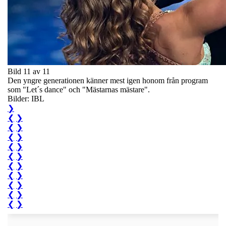
Bild 11 av 11
Den yngre generationen känner mest igen honom från program
som "Let´s dance" och "Mästarnas mästare".
Bilder: IBL
❯
❮
❯
❮
❯
❮
❯
❮
❯
❮
❯
❮
❯
❮
❯
❮
❯
❮
❯
❮
❯