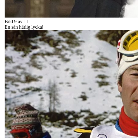
Bild 9 av 11
En sån härlig lycka!