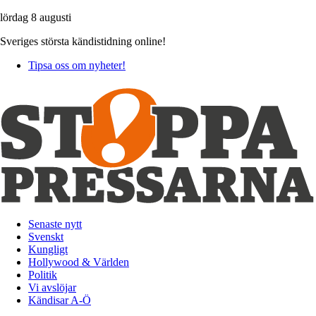
lördag 8 augusti
Sveriges största kändistidning online!
Tipsa oss om nyheter!
Senaste nytt
Svenskt
Kungligt
Hollywood & Världen
Politik
Vi avslöjar
Kändisar A-Ö