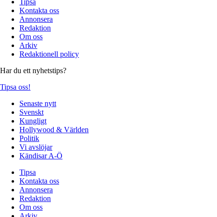
Tipsa
Kontakta oss
Annonsera
Redaktion
Om oss
Arkiv
Redaktionell policy
Har du ett nyhetstips?
Tipsa oss!
Senaste nytt
Svenskt
Kungligt
Hollywood & Världen
Politik
Vi avslöjar
Kändisar A-Ö
Tipsa
Kontakta oss
Annonsera
Redaktion
Om oss
Arkiv