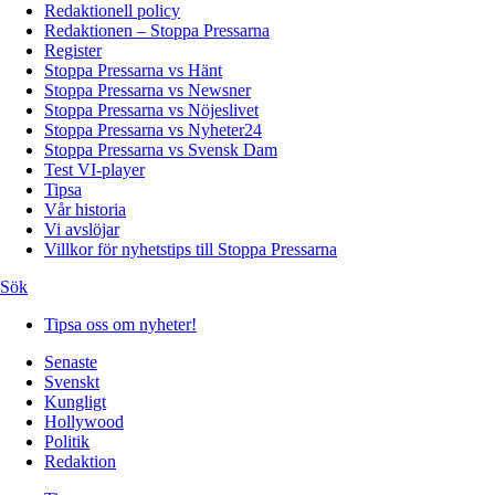
Redaktionell policy
Redaktionen – Stoppa Pressarna
Register
Stoppa Pressarna vs Hänt
Stoppa Pressarna vs Newsner
Stoppa Pressarna vs Nöjeslivet
Stoppa Pressarna vs Nyheter24
Stoppa Pressarna vs Svensk Dam
Test VI-player
Tipsa
Vår historia
Vi avslöjar
Villkor för nyhetstips till Stoppa Pressarna
Sök
Tipsa oss om nyheter!
Senaste
Svenskt
Kungligt
Hollywood
Politik
Redaktion