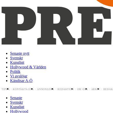
Senaste nytt
Svenskt
Kungligt
Hollywood & Världen
Politik
Vi avslöjar
Kändisar A-Ö
TIPSA
KONTAKTA OSS
ANNONSERA
REDAKTION
OM OSS
ARKIV
REDAK
Senaste
Svenskt
Kungligt
Hollywood