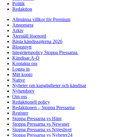
Politik
Redaktion
Allmänna villkor för Premium
Annonsera
Arkiv
Återställ lösenord
Bästa kändissajterna 2026
Bloggnytt
Integritetspolicy Stoppa Pressarna
Kändisar A-Ö
Kontakta oss
Logga in
Mitt konto
Native
Nyheter om kungligheter och kändisar
Nyhetsbrev
Om oss
Redaktionell policy
Redaktionen – Stoppa Pressarna
Register
Stoppa Pressarna vs Hänt
Stoppa Pressarna vs Newsner
Stoppa Pressarna vs Nöjeslivet
Stoppa Pressarna vs Nyheter24