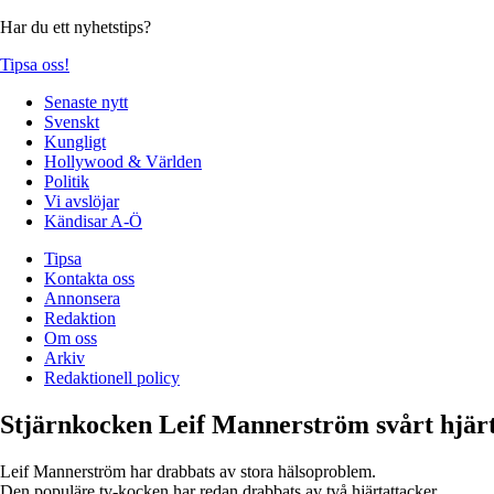
Har du ett nyhetstips?
Tipsa oss!
Senaste nytt
Svenskt
Kungligt
Hollywood & Världen
Politik
Vi avslöjar
Kändisar A-Ö
Tipsa
Kontakta oss
Annonsera
Redaktion
Om oss
Arkiv
Redaktionell policy
Stjärnkocken Leif Mannerström svårt hjär
Leif Mannerström har drabbats av stora hälsoproblem.
Den populäre tv-kocken har redan drabbats av två hjärtattacker.