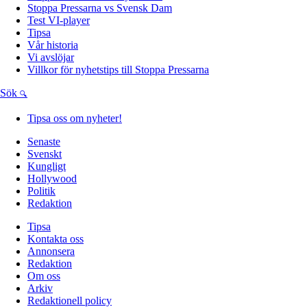
Stoppa Pressarna vs Svensk Dam
Test VI-player
Tipsa
Vår historia
Vi avslöjar
Villkor för nyhetstips till Stoppa Pressarna
Sök
Tipsa oss om nyheter!
Senaste
Svenskt
Kungligt
Hollywood
Politik
Redaktion
Tipsa
Kontakta oss
Annonsera
Redaktion
Om oss
Arkiv
Redaktionell policy