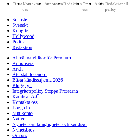
Tipsa
Kontakta
Annonsera
Redaktion
Om
Arkiv
Redaktionell
oss
oss
policy
Senaste
Svenskt
Kungligt
Hollywood
Politik
Redaktion
Allmänna villkor för Premium
Annonsera
Arkiv
Återställ lösenord
Bästa kändissajterna 2026
Bloggnytt
Integritetspolicy Stoppa Pressarna
Kändisar A-Ö
Kontakta oss
Logga in
Mitt konto
Native
Nyheter om kungligheter och kändisar
Nyhetsbrev
Om oss