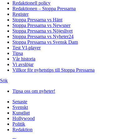
Redaktionell policy
Redaktionen – Stoppa Pressarna
Register
Stoppa Pressarna vs Hänt
Stoppa Pressarna vs Newsner
Stoppa Pressarna vs Nöjeslivet
Stoppa Pressarna vs Nyheter24
Stoppa Pressarna vs Svensk Dam
Test VI-player
Tipsa
Vår historia
Vi avslöjar
Villkor för nyhetstips till Stoppa Pressarna
Sök
Tipsa oss om nyheter!
Senaste
Svenskt
Kungligt
Hollywood
Politik
Redaktion