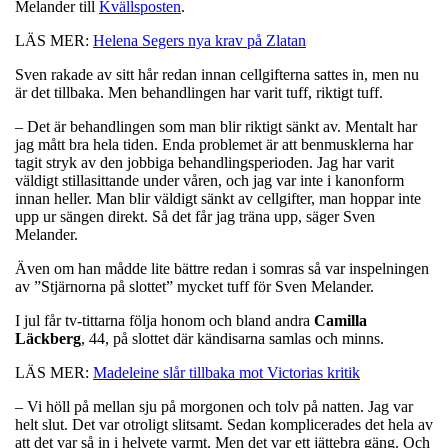
Melander till
Kvällsposten
.
LÄS MER:
Helena Segers nya krav på Zlatan
Sven rakade av sitt hår redan innan cellgifterna sattes in, men nu
är det tillbaka. Men behandlingen har varit tuff, riktigt tuff.
– Det är behandlingen som man blir riktigt sänkt av. Mentalt har
jag mått bra hela tiden. Enda problemet är att benmusklerna har
tagit stryk av den jobbiga behandlingsperioden. Jag har varit
väldigt stillasittande under våren, och jag var inte i kanonform
innan heller. Man blir väldigt sänkt av cellgifter, man hoppar inte
upp ur sängen direkt. Så det får jag träna upp, säger Sven
Melander.
Även om han mådde lite bättre redan i somras så var inspelningen
av ”Stjärnorna på slottet” mycket tuff för Sven Melander.
I jul får tv-tittarna följa honom och bland andra
Camilla
Läckberg
, 44, på slottet där kändisarna samlas och minns.
LÄS MER:
Madeleine slår tillbaka mot Victorias kritik
– Vi höll på mellan sju på morgonen och tolv på natten. Jag var
helt slut. Det var otroligt slitsamt. Sedan komplicerades det hela av
att det var så in i helvete varmt. Men det var ett jättebra gäng. Och