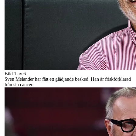
Bild 1 av 6
Sven Melander har fått ett glädjande besked. Han är friskförklarad
från sin cancer.