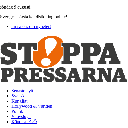
söndag 9 augusti
Sveriges största kändistidning online!
Tipsa oss om nyheter!
Senaste nytt
Svenskt
Kungligt
Hollywood & Världen
Politik
Vi avslöjar
Kändisar A-Ö