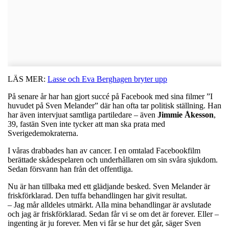
LÄS MER:
Lasse och Eva Berghagen bryter upp
På senare år har han gjort succé på Facebook med sina filmer ”I
huvudet på Sven Melander” där han ofta tar politisk ställning. Han
har även intervjuat samtliga partiledare – även
Jimmie
Åkesson
,
39, fastän Sven inte tycker att man ska prata med
Sverigedemokraterna.
I våras drabbades han av cancer. I en omtalad Facebookfilm
berättade skådespelaren och underhållaren om sin svåra sjukdom.
Sedan försvann han från det offentliga.
Nu är han tillbaka med ett glädjande besked. Sven Melander är
friskförklarad. Den tuffa behandlingen har givit resultat.
– Jag mår alldeles utmärkt. Alla mina behandlingar är avslutade
och jag är friskförklarad. Sedan får vi se om det är forever. Eller –
ingenting är ju forever. Men vi får se hur det går, säger Sven