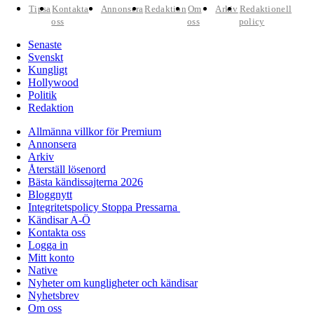
Tipsa
Kontakta
Annonsera
Redaktion
Om
Arkiv
Redaktionell
oss
oss
policy
Senaste
Svenskt
Kungligt
Hollywood
Politik
Redaktion
Allmänna villkor för Premium
Annonsera
Arkiv
Återställ lösenord
Bästa kändissajterna 2026
Bloggnytt
Integritetspolicy Stoppa Pressarna
Kändisar A-Ö
Kontakta oss
Logga in
Mitt konto
Native
Nyheter om kungligheter och kändisar
Nyhetsbrev
Om oss