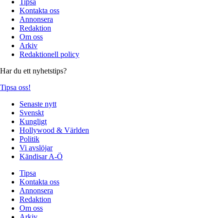
Tipsa
Kontakta oss
Annonsera
Redaktion
Om oss
Arkiv
Redaktionell policy
Har du ett nyhetstips?
Tipsa oss!
Senaste nytt
Svenskt
Kungligt
Hollywood & Världen
Politik
Vi avslöjar
Kändisar A-Ö
Tipsa
Kontakta oss
Annonsera
Redaktion
Om oss
Arkiv