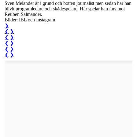
Sven Melander är i grund och botten journalist men sedan har han
blivit programledare och skådespelare. Här spelar han fars mot
Reuben Salmander.
Bilder: IBL och Instagram
❯
❮
❯
❮
❯
❮
❯
❮
❯
❮
❯