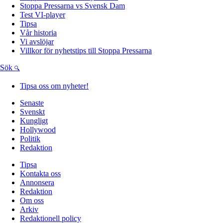
Stoppa Pressarna vs Svensk Dam
Test VI-player
Tipsa
Vår historia
Vi avslöjar
Villkor för nyhetstips till Stoppa Pressarna
Sök
Tipsa oss om nyheter!
Senaste
Svenskt
Kungligt
Hollywood
Politik
Redaktion
Tipsa
Kontakta oss
Annonsera
Redaktion
Om oss
Arkiv
Redaktionell policy