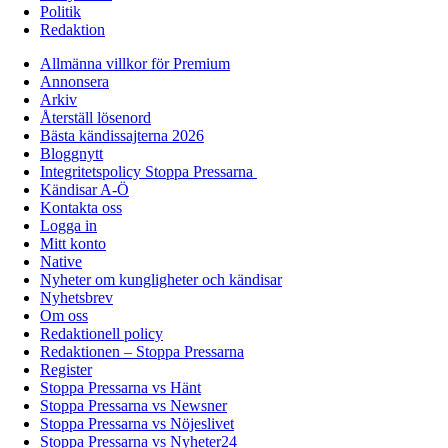
Politik
Redaktion
Allmänna villkor för Premium
Annonsera
Arkiv
Återställ lösenord
Bästa kändissajterna 2026
Bloggnytt
Integritetspolicy Stoppa Pressarna
Kändisar A-Ö
Kontakta oss
Logga in
Mitt konto
Native
Nyheter om kungligheter och kändisar
Nyhetsbrev
Om oss
Redaktionell policy
Redaktionen – Stoppa Pressarna
Register
Stoppa Pressarna vs Hänt
Stoppa Pressarna vs Newsner
Stoppa Pressarna vs Nöjeslivet
Stoppa Pressarna vs Nyheter24