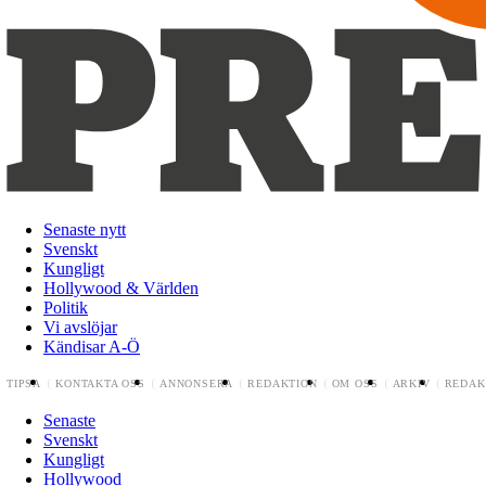
Senaste nytt
Svenskt
Kungligt
Hollywood & Världen
Politik
Vi avslöjar
Kändisar A-Ö
TIPSA
KONTAKTA OSS
ANNONSERA
REDAKTION
OM OSS
ARKIV
REDAK
Senaste
Svenskt
Kungligt
Hollywood