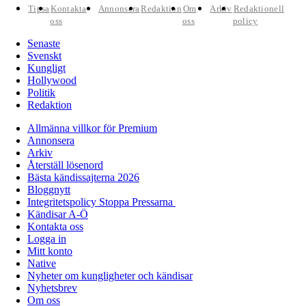
Tipsa
Kontakta
Annonsera
Redaktion
Om
Arkiv
Redaktionell
oss
oss
policy
Senaste
Svenskt
Kungligt
Hollywood
Politik
Redaktion
Allmänna villkor för Premium
Annonsera
Arkiv
Återställ lösenord
Bästa kändissajterna 2026
Bloggnytt
Integritetspolicy Stoppa Pressarna
Kändisar A-Ö
Kontakta oss
Logga in
Mitt konto
Native
Nyheter om kungligheter och kändisar
Nyhetsbrev
Om oss