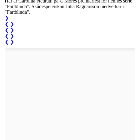
Här är Carolina Neurath på C Mores premiärfest för hennes serie
"Fartblinda". Skådespelerskan Julia Ragnarsson medverkar i
"Fartblinda".
❯
❮
❯
❮
❯
❮
❯
❮
❯