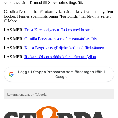
skilsmässa är inlämnad till Stockholms tingsrätt.
Carolina Neuraht har förutom tv-karriären skrivit sammanlagt fem
böcker. Hennes spänningsroman ”Fartblinda” har blivit tv-serie i
C More.
LÄS MER:
Ernst Kirchsteigers tuffa kris med hustrun
LÄS MER:
Gunilla Perssons raseri efter vanvård av Iris
LÄS MER:
Kajsa Bergqvists glädjebesked med flickvännen
LÄS MER:
Rickard Olssons dödsskräck efter rattfyllan
Lägg till
Stoppa Pressarna
som föredragen källa i
Google