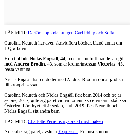
LÄS MER:
Därför stoppade kungen Carl Philip och Sofia
Carolina Neurath har även skrivit flera böcker, bland annat om
HQ-affären.
Hon träffade
Niclas
Engsäll
, 44, medan han fortfarande var gift
med
Andrea
Brodin
, 43, som är kronprinsessan
Victorias
, 43,
bästa väninna.
Niclas Engsäll har en dotter med Andrea Brodin som är gudbarn
till kronprinsessan.
Carolina Neurath och Niclas Engsäll fick barn 2014 och tre år
senare, 2017, gifte sig paret vid en romantisk ceremoni i skånska
Österlen. För drygt ett år sedan, i juli 2019, fick Neurath och
Niclas Engsäll sitt andra barn.
LÄS MER:
Charlotte Perrellis nya avtal med maken
Nu skiljer sig paret, avslöjar
Expressen
. En ansökan om