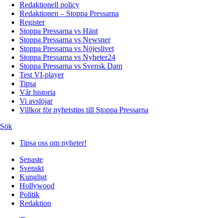
Redaktionell policy
Redaktionen – Stoppa Pressarna
Register
Stoppa Pressarna vs Hänt
Stoppa Pressarna vs Newsner
Stoppa Pressarna vs Nöjeslivet
Stoppa Pressarna vs Nyheter24
Stoppa Pressarna vs Svensk Dam
Test VI-player
Tipsa
Vår historia
Vi avslöjar
Villkor för nyhetstips till Stoppa Pressarna
Sök
Tipsa oss om nyheter!
Senaste
Svenskt
Kungligt
Hollywood
Politik
Redaktion