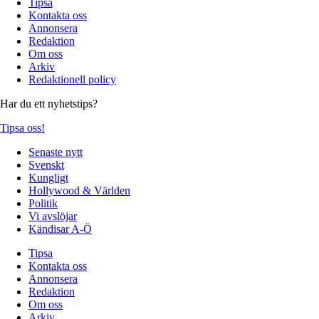
Tipsa
Kontakta oss
Annonsera
Redaktion
Om oss
Arkiv
Redaktionell policy
Har du ett nyhetstips?
Tipsa oss!
Senaste nytt
Svenskt
Kungligt
Hollywood & Världen
Politik
Vi avslöjar
Kändisar A-Ö
Tipsa
Kontakta oss
Annonsera
Redaktion
Om oss
Arkiv