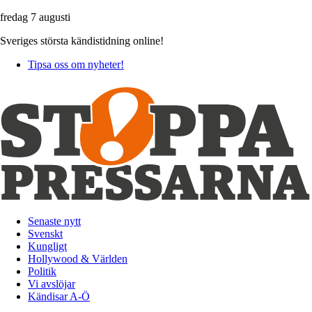
fredag 7 augusti
Sveriges största kändistidning online!
Tipsa oss om nyheter!
Senaste nytt
Svenskt
Kungligt
Hollywood & Världen
Politik
Vi avslöjar
Kändisar A-Ö