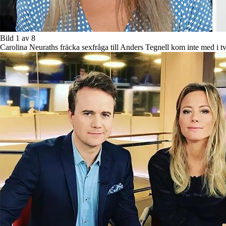
Bild 1 av 8
Carolina Neuraths fräcka sexfråga till Anders Tegnell kom inte med i tv