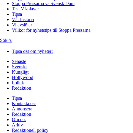
Stoppa Pressarna vs Svensk Dam
Test VI-player
Tipsa
Vår historia
Vi avslöjar
Villkor för nyhetstips till Stoppa Pressarna
Sök
Tipsa oss om nyheter!
Senaste
Svenskt
Kungligt
Hollywood
Politik
Redaktion
Tipsa
Kontakta oss
Annonsera
Redaktion
Om oss
Arkiv
Redaktionell policy