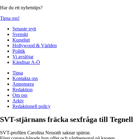
Har du ett nyhetstips?
Tipsa oss!
Senaste nytt
Svenskt
Kungligt
Hollywood & Världen
Politik
Vi avslöjar
Kändisar A-Ö
Tipsa
Kontakta oss
Annonsera
Redaktion
Om oss
Arkiv
Redaktionell policy
SVT-stjärnans fräcka sexfråga till Tegnell
SVT-profilen Carolina Neurath saknar spärrar.
Först corona-hånade hon offer och vårdpersonal på krogen.