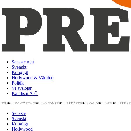
Senaste nytt
Svenskt
Kungligt
Hollywood & Världen
Politik
Vi avslöjar
Kändisar A-Ö
TIPSA
KONTAKTA OSS
ANNONSERA
REDAKTION
OM OSS
ARKIV
REDAK
Senaste
Svenskt
Kungligt
Hollywood