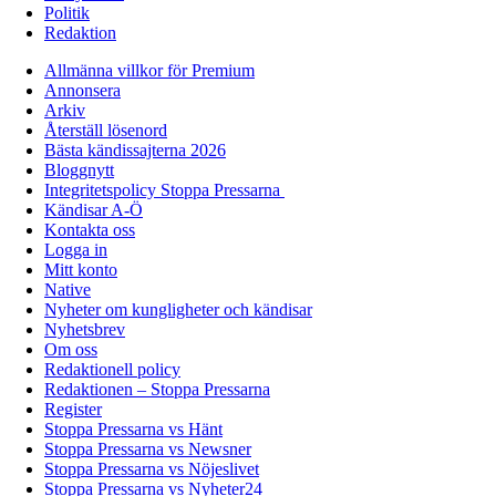
Politik
Redaktion
Allmänna villkor för Premium
Annonsera
Arkiv
Återställ lösenord
Bästa kändissajterna 2026
Bloggnytt
Integritetspolicy Stoppa Pressarna
Kändisar A-Ö
Kontakta oss
Logga in
Mitt konto
Native
Nyheter om kungligheter och kändisar
Nyhetsbrev
Om oss
Redaktionell policy
Redaktionen – Stoppa Pressarna
Register
Stoppa Pressarna vs Hänt
Stoppa Pressarna vs Newsner
Stoppa Pressarna vs Nöjeslivet
Stoppa Pressarna vs Nyheter24